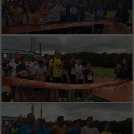
auf einem Endgerät
Verwendung reduzierter Daten zur Auswahl
von Werbeanzeigen
Erstellung von Profilen für personalisierte
Werbung
Verwendung von Profilen zur Auswahl
personalisierter Werbung
Erstellung von Profilen zur Personalisierung
von Inhalten
Verwendung von Profilen zur Auswahl
personalisierter Inhalte
Messung der Werbeleistung
Messung der Performance von Inhalten