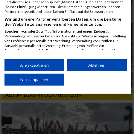
und klicken Sie auf den Menüpunkt „Meine Daten“. Auf dieser Seite können
Sie Ihre Einwilligung widerrufen. Diese Entscheidungen werden unseren
Partnern mitgeteilt und haben keinen Einfluss auf die Browserdaten.
Wir und unsere Partner verarbeiten Daten, um die Leistung
der Website zu analysieren und Folgendes zu tun:
Speichern von oder Zugriff auf Informationen auf einem Endgerät.
Verwendung reduzierter Daten zur Auswahl von Werbeanzeigen. Erstellung
von Profilen für personalisierte Werbung. Verwendung von Profilen zur
Auswahl personalisierter Werbung. Erstellung von Profilen zur
Personalisierung von Inhalten. Verwendung von Profilen zur Auswahl
personalisierter Inhalte. Messung der Werbeleistung. Messung der
Performance von Inhalten. Analyse von Zielgruppen durch Statistiken oder
Kombinationen von Daten aus verschiedenen Quellen. Entwicklung und
Alle akzeptieren
Ablehnen
Verbesserung der Angebote. Verwendung reduzierter Daten zur Auswahl
von Inhalten.
Daten können außerhalb der Europäischen Union weitergegeben und in die
Nein, anpassen
USA gesendet werden.
Ihre Einwilligung und die cookie Richtlinie gelten ausschließlich für diese
ALBUM B2RUN KÖLN / 05.09.2019
Website/App.
Partnerliste anzeigen (1 IAB-Anbieter)
Wir nutzen Ihre Daten für folgende Zwecke:
IAB-Verarbeitungszwecke:
Speichern von oder Zugriff auf Informationen