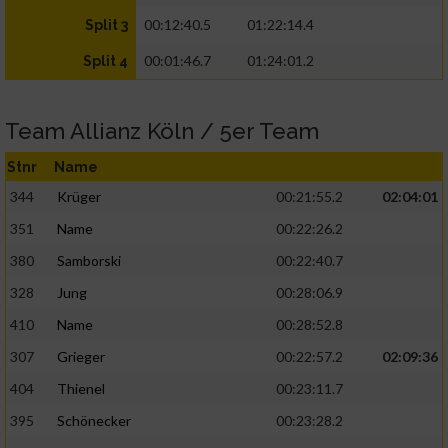
00:12:40.5
01:22:14.4
Split 3
00:01:46.7
01:24:01.2
Split 4
Team Allianz Köln / 5er Team
Stnr
Name
344
Krüger
00:21:55.2
02:04:01
351
Name
00:22:26.2
380
Samborski
00:22:40.7
328
Jung
00:28:06.9
410
Name
00:28:52.8
307
Grieger
00:22:57.2
02:09:36
404
Thienel
00:23:11.7
395
Schönecker
00:23:28.2