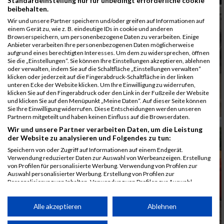
Standardeinstellung nur für unbedingt erforderliche cookie
beibehalten.
Wir und unsere Partner speichern und/oder greifen auf Informationen auf
einem Gerät zu, wie z. B. eindeutige IDs in cookie und anderen
Browserspeichern, um personenbezogene Daten zu verarbeiten. Einige
Anbieter verarbeiten Ihre personenbezogenen Daten möglicherweise
aufgrund eines berechtigten Interesses. Um dem zu widersprechen, öffnen
Sie die „Einstellungen“. Sie können Ihre Einstellungen akzeptieren, ablehnen
oder verwalten, indem Sie auf die Schaltfläche „Einstellungen verwalten“
klicken oder jederzeit auf die Fingerabdruck-Schaltfläche in der linken
unteren Ecke der Website klicken. Um Ihre Einwilligung zu widerrufen,
klicken Sie auf den Fingerabdruck oder den Link in der Fußzeile der Website
und klicken Sie auf den Menüpunkt „Meine Daten“. Auf dieser Seite können
Sie Ihre Einwilligung widerrufen. Diese Entscheidungen werden unseren
Partnern mitgeteilt und haben keinen Einfluss auf die Browserdaten.
Wir und unsere Partner verarbeiten Daten, um die Leistung
der Website zu analysieren und Folgendes zu tun:
Speichern von oder Zugriff auf Informationen auf einem Endgerät.
Verwendung reduzierter Daten zur Auswahl von Werbeanzeigen. Erstellung
von Profilen für personalisierte Werbung. Verwendung von Profilen zur
Auswahl personalisierter Werbung. Erstellung von Profilen zur
Personalisierung von Inhalten. Verwendung von Profilen zur Auswahl
personalisierter Inhalte. Messung der Werbeleistung. Messung der
Performance von Inhalten. Analyse von Zielgruppen durch Statistiken oder
Kombinationen von Daten aus verschiedenen Quellen. Entwicklung und
Alle akzeptieren
Ablehnen
Verbesserung der Angebote. Verwendung reduzierter Daten zur Auswahl
von Inhalten.