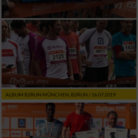
Verwendung genauer Standortdaten
Geräte anhand von aktiv angeforderten
Informationen identifizieren
Nicht-IAB-Verarbeitungszwecke:
Notwendig
Performance
Funktional
ALBUM B2RUN MÜNCHEN, B2RUN / 16.07.2019
Werbung