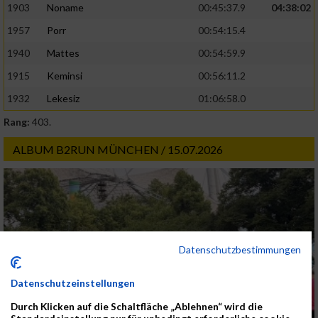
1903
Noname
00:45:37.9
04:38:02
1957
Porr
00:54:15.4
1940
Mattes
00:54:59.9
1915
Keminsi
00:56:11.2
1932
Lekesiz
01:06:58.0
Rang:
403.
ALBUM B2RUN MÜNCHEN / 15.07.2026
Datenschutzbestimmungen
Datenschutzeinstellungen
Durch Klicken auf die Schaltfläche „Ablehnen“ wird die