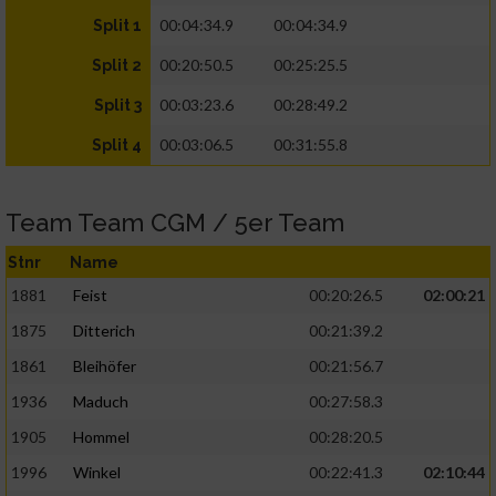
00:04:34.9
00:04:34.9
Split 1
00:20:50.5
00:25:25.5
Split 2
00:03:23.6
00:28:49.2
Split 3
00:03:06.5
00:31:55.8
Split 4
Team Team CGM / 5er Team
Stnr
Name
1881
Feist
00:20:26.5
02:00:21
1875
Ditterich
00:21:39.2
1861
Bleihöfer
00:21:56.7
1936
Maduch
00:27:58.3
1905
Hommel
00:28:20.5
1996
Winkel
00:22:41.3
02:10:44