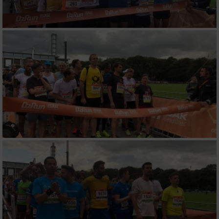
von Inhalten
Verwendung von Profilen zur Auswahl
personalisierter Inhalte
Messung der Werbeleistung
Messung der Performance von Inhalten
Analyse von Zielgruppen durch Statistiken
oder Kombinationen von Daten aus
verschiedenen Quellen
Entwicklung und Verbesserung der Angebote
Verwendung reduzierter Daten zur Auswahl
von Inhalten
IAB-Besonderheiten: