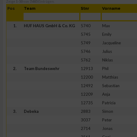
Zeige
1-50
von
7.485
Einträgen.
Pos
Team
Stnr
Vorname
1.
HUF HAUS GmbH & Co. KG
5740
Max
5745
Emily
5749
Jacqueline
5746
Julius
5762
Niklas
2.
Team Bundeswehr
12913
Phil
12200
Matthias
12492
Sebastian
12209
Anja
12735
Patricia
3.
Debeka
2883
Simon
3037
Peter
2714
Jonas