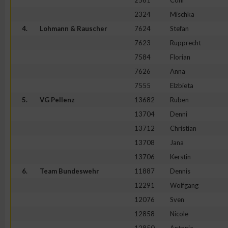
2561
Coni
2324
Mischka
4.
Lohmann & Rauscher
7624
Stefan
7623
Rupprecht
7584
Florian
7626
Anna
7555
Elzbieta
5.
VG Pellenz
13682
Ruben
13704
Denni
13712
Christian
13708
Jana
13706
Kerstin
6.
Team Bundeswehr
11887
Dennis
12291
Wolfgang
12076
Sven
12858
Nicole