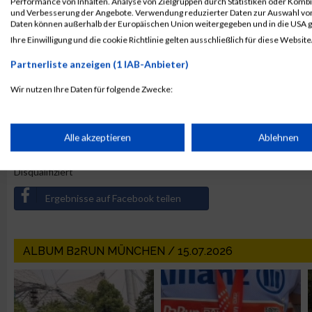
10.
ZF Group
14460
Enrico
Performance von Inhalten. Analyse von Zielgruppen durch Statistiken oder Komb
und Verbesserung der Angebote. Verwendung reduzierter Daten zur Auswahl von
14519
Niklas
Daten können außerhalb der Europäischen Union weitergegeben und in die USA 
14521
Michael
Ihre Einwilligung und die cookie Richtlinie gelten ausschließlich für diese Website
14568
Magdalena
Partnerliste anzeigen (1 IAB-Anbieter)
14636
Jeannette
Wir nutzen Ihre Daten für folgende Zwecke:
IAB-Verarbeitungszwecke:
«
1
2
3
4
5
6
7
8
9
10
»
Speichern von oder Zugriff auf Informationen auf einem Endge
Alle akzeptieren
Ablehnen
Legende:
GPos = Geschlechter Position, KPos = Kategorie Position, TPos = 
Disqualifiziert
Verwendung reduzierter Daten zur Auswahl von Werbeanzeige
Ergebnisse auf Facebook teilen
Erstellung von Profilen für personalisierte Werbung
ALBUM B2RUN MÜNCHEN / 15.07.2026
Verwendung von Profilen zur Auswahl personalisierter Werbun
Erstellung von Profilen zur Personalisierung von Inhalten