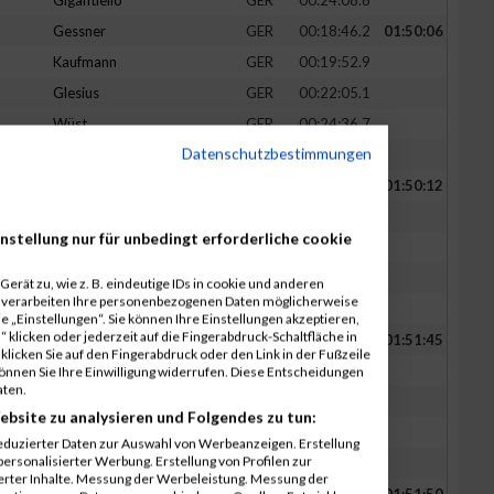
Gigantiello
GER
00:24:08.8
Gessner
GER
00:18:46.2
01:50:06
Kaufmann
GER
00:19:52.9
Glesius
GER
00:22:05.1
Wüst
GER
00:24:36.7
Datenschutzbestimmungen
Krump
GER
00:24:45.4
Wolf
GER
00:19:15.2
01:50:12
Martin
GER
00:20:31.3
nstellung nur für unbedingt erforderliche cookie
Stendebach
GER
00:21:09.5
Baumeister
GER
00:23:42.8
erät zu, wie z. B. eindeutige IDs in cookie und anderen
r verarbeiten Ihre personenbezogenen Daten möglicherweise
Porsch
GER
00:25:34.0
 „Einstellungen“. Sie können Ihre Einstellungen akzeptieren,
 klicken oder jederzeit auf die Fingerabdruck-Schaltfläche in
Krämer
GER
00:20:59.5
01:51:45
klicken Sie auf den Fingerabdruck oder den Link in der Fußzeile
Litz
GER
00:21:09.3
können Sie Ihre Einwilligung widerrufen. Diese Entscheidungen
aten.
Haas
GER
00:21:18.0
ebsite zu analysieren und Folgendes zu tun:
Lübken
GER
00:24:09.1
eduzierter Daten zur Auswahl von Werbeanzeigen. Erstellung
ersonalisierter Werbung. Erstellung von Profilen zur
Dallmann
GER
00:24:09.3
ierter Inhalte. Messung der Werbeleistung. Messung der