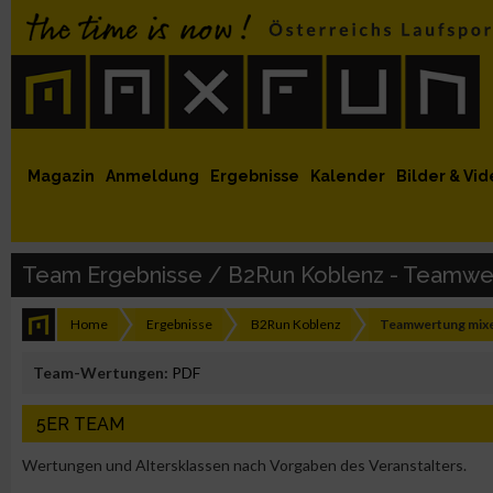
 auf Facebook
MaxFun auf Youtube
MaxFun auf Twitter
MaxFun auf Instagram
MaxFun Newsletter abonnieren
Magazin
Anmeldung
Ergebnisse
Kalender
Bilder & Vid
Team Ergebnisse / B2Run Koblenz - Teamwe
Home
Ergebnisse
B2Run Koblenz
Teamwertung mix
Team-Wertungen:
PDF
5ER TEAM
Wertungen und Altersklassen nach Vorgaben des Veranstalters.