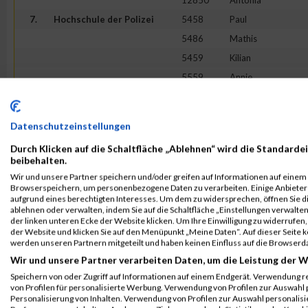
12850
Antonia
7.
Hochschule der Polizei
5458
Paul
5486
Mathis
5459
Kilian
5559
Annie
5498
Leonie
8.
MUNSCH Chemie-Pumpen
8498
Kevin
Datenschutzeinstellungen
8476
Jörg
Durch Klicken auf die Schaltfläche „Ablehnen“ wird die Standardei
8501
Dominic
beibehalten.
8447
Sophia
Wir und unsere Partner speichern und/oder greifen auf Informationen auf einem G
Browserspeichern, um personenbezogene Daten zu verarbeiten. Einige Anbiete
8487
Sonja
aufgrund eines berechtigten Interesses. Um dem zu widersprechen, öffnen Sie die
ablehnen oder verwalten, indem Sie auf die Schaltfläche „Einstellungen verwalten“
9.
Team Bundeswehr
12114
Dennis
der linken unteren Ecke der Website klicken. Um Ihre Einwilligung zu widerrufen, 
13077
Lukas
der Website und klicken Sie auf den Menüpunkt „Meine Daten“. Auf dieser Seite 
werden unseren Partnern mitgeteilt und haben keinen Einfluss auf die Browserd
12598
Armin
Wir und unsere Partner verarbeiten Daten, um die Leistung der W
12861
Franziska
Speichern von oder Zugriff auf Informationen auf einem Endgerät. Verwendung r
von Profilen für personalisierte Werbung. Verwendung von Profilen zur Auswahl p
12847
Annette
Personalisierung von Inhalten. Verwendung von Profilen zur Auswahl personalis