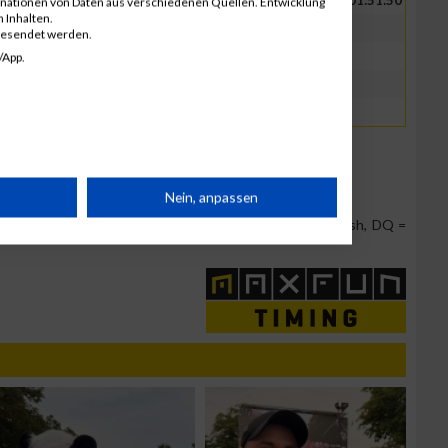
Benzio
GER
00:18:58.3
01:51:50
inationen von Daten aus verschiedenen Quellen. Entwicklung
 Inhalten.
Geiss
GER
00:19:13.2
gesendet werden.
Gille
GER
00:20:38.0
/App.
Koch
GER
00:25:34.4
Peter
GER
00:27:26.1
rät
Nein, anpassen
Team Position, DNS = Did not start, DNF = Did not finish, DQ =
n
g