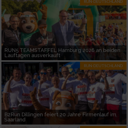
RUN-DEUTSCHLAND
Verwendung genauer Standortdaten
Geräte anhand von aktiv angeforderten
Informationen identifizieren
Nicht-IAB-Verarbeitungszwecke:
RUN5 TEAMSTAFFEL Hamburg 2026 an beiden
Notwendig
Lauftagen ausverkauft
RUN-DEUTSCHLAND
Performance
Funktional
Werbung
B2Run Dillingen feiert 20 Jahre Firmenlauf im
Saarland