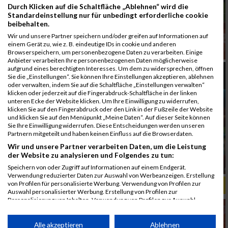
Durch Klicken auf die Schaltfläche „Ablehnen“ wird die
Standardeinstellung nur für unbedingt erforderliche cookie
beibehalten.
Wir und unsere Partner speichern und/oder greifen auf Informationen auf
einem Gerät zu, wie z. B. eindeutige IDs in cookie und anderen
Browserspeichern, um personenbezogene Daten zu verarbeiten. Einige
Anbieter verarbeiten Ihre personenbezogenen Daten möglicherweise
aufgrund eines berechtigten Interesses. Um dem zu widersprechen, öffnen
Sie die „Einstellungen“. Sie können Ihre Einstellungen akzeptieren, ablehnen
oder verwalten, indem Sie auf die Schaltfläche „Einstellungen verwalten“
klicken oder jederzeit auf die Fingerabdruck-Schaltfläche in der linken
unteren Ecke der Website klicken. Um Ihre Einwilligung zu widerrufen,
klicken Sie auf den Fingerabdruck oder den Link in der Fußzeile der Website
und klicken Sie auf den Menüpunkt „Meine Daten“. Auf dieser Seite können
Sie Ihre Einwilligung widerrufen. Diese Entscheidungen werden unseren
Partnern mitgeteilt und haben keinen Einfluss auf die Browserdaten.
Wir und unsere Partner verarbeiten Daten, um die Leistung
der Website zu analysieren und Folgendes zu tun:
Speichern von oder Zugriff auf Informationen auf einem Endgerät.
Verwendung reduzierter Daten zur Auswahl von Werbeanzeigen. Erstellung
von Profilen für personalisierte Werbung. Verwendung von Profilen zur
ALBUM B2RUN MÜNCHEN, B2RUN / 16.07.2019
Auswahl personalisierter Werbung. Erstellung von Profilen zur
Personalisierung von Inhalten. Verwendung von Profilen zur Auswahl
personalisierter Inhalte. Messung der Werbeleistung. Messung der
Performance von Inhalten. Analyse von Zielgruppen durch Statistiken oder
Kombinationen von Daten aus verschiedenen Quellen. Entwicklung und
Alle akzeptieren
Ablehnen