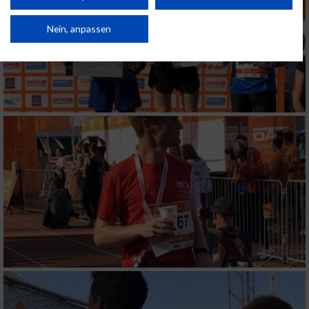
Verbesserung der Angebote. Verwendung reduzierter Daten zur Auswahl
von Inhalten.
Daten können außerhalb der Europäischen Union weitergegeben und in die
Nein, anpassen
USA gesendet werden.
Ihre Einwilligung und die cookie Richtlinie gelten ausschließlich für diese
Website/App.
Partnerliste anzeigen (1 IAB-Anbieter)
Wir nutzen Ihre Daten für folgende Zwecke:
IAB-Verarbeitungszwecke:
Speichern von oder Zugriff auf Informationen
auf einem Endgerät
Verwendung reduzierter Daten zur Auswahl
von Werbeanzeigen
Erstellung von Profilen für personalisierte
Werbung
Verwendung von Profilen zur Auswahl
personalisierter Werbung