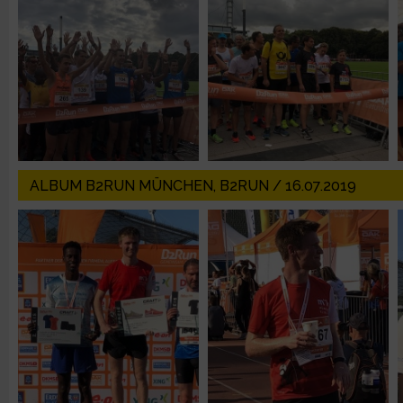
Verwendung von Profilen zur Auswahl personalisierter Inhalte
Messung der Werbeleistung
Messung der Performance von Inhalten
ALBUM B2RUN MÜNCHEN, B2RUN / 16.07.2019
Analyse von Zielgruppen durch Statistiken oder Kombinatione
verschiedenen Quellen
Entwicklung und Verbesserung der Angebote
Verwendung reduzierter Daten zur Auswahl von Inhalten
IAB-Besonderheiten: