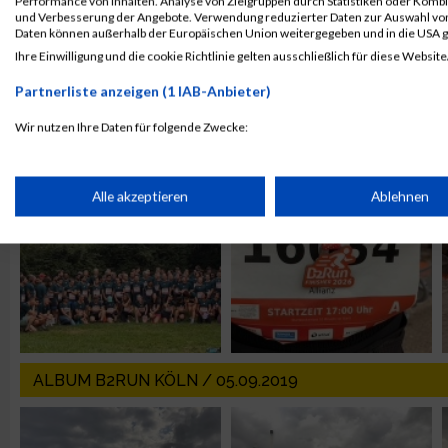
Performance von Inhalten. Analyse von Zielgruppen durch Statistiken oder Komb
und Verbesserung der Angebote. Verwendung reduzierter Daten zur Auswahl von
Daten können außerhalb der Europäischen Union weitergegeben und in die USA 
Ihre Einwilligung und die cookie Richtlinie gelten ausschließlich für diese Website
Partnerliste anzeigen (1 IAB-Anbieter)
ALBUM B2RUN MÜNCHEN / 15.07.2026
Wir nutzen Ihre Daten für folgende Zwecke:
IAB-Verarbeitungszwecke:
Speichern von oder Zugriff auf Informationen auf einem Endge
Alle akzeptieren
Ablehnen
Verwendung reduzierter Daten zur Auswahl von Werbeanzeige
Erstellung von Profilen für personalisierte Werbung
Verwendung von Profilen zur Auswahl personalisierter Werbun
ALBUM B2RUN KÖLN / 05.09.2019
Erstellung von Profilen zur Personalisierung von Inhalten