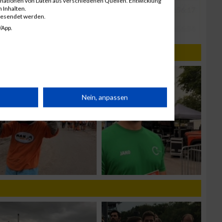
inationen von Daten aus verschiedenen Quellen. Entwicklung
 Inhalten.
gesendet werden.
/App.
rät
Nein, anpassen
n
g