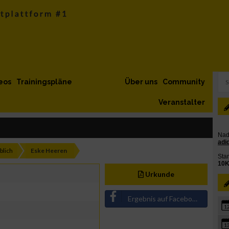
eos
Trainingspläne
Über uns
Community
Veranstalter
blich
Eske Heeren
Urkunde
Ergebnis auf Facebook teilen
1
1