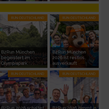
zieren
RUN-DEUTSCHLAND
RUN-DEUTSCHLAND
B2Run München
B2Run München
begeistert im
2026 ist restlos
Olympiapark
ausverkauft
RUN-DEUTSCHLAND
RUN-DEUTSCHLAND
B2Run 2026 schaltet
B2Run 2026 nimmt in