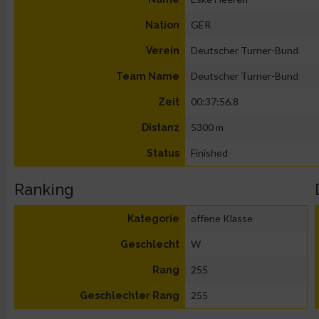
GER
Nation
Deutscher Turner-Bund
Verein
Deutscher Turner-Bund
Team Name
00:37:56.8
Zeit
5300 m
Distanz
Finished
Status
Ranking
offene Klasse
Kategorie
W
Geschlecht
255
Rang
255
Geschlechter Rang