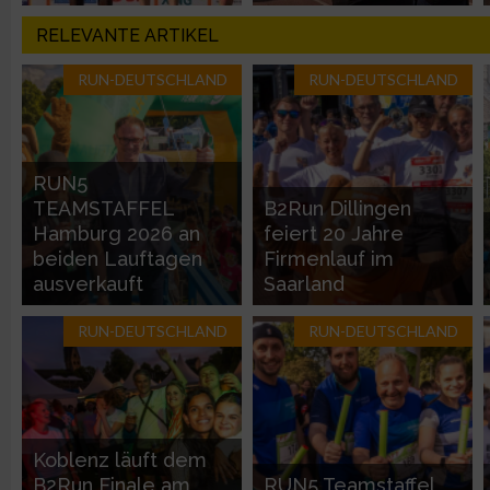
Verwendung genauer Standortdaten
RELEVANTE ARTIKEL
Geräte anhand von aktiv angeforderten Informationen identifi
RUN-DEUTSCHLAND
RUN-DEUTSCHLAND
Nicht-IAB-Verarbeitungszwecke:
Notwendig
RUN5
TEAMSTAFFEL
B2Run Dillingen
Performance
Hamburg 2026 an
feiert 20 Jahre
beiden Lauftagen
Firmenlauf im
ausverkauft
Saarland
Funktional
RUN-DEUTSCHLAND
RUN-DEUTSCHLAND
Werbung
Koblenz läuft dem
B2Run Finale am
RUN5 Teamstaffel