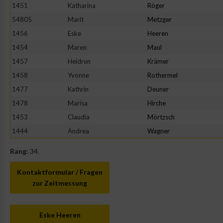
1451
Katharina
Röger
54805
Marit
Metzger
1456
Eske
Heeren
1454
Maren
Maul
1457
Heidrun
Krämer
1458
Yvonne
Rothermel
1477
Kathrin
Deuner
1478
Marisa
Hirche
1453
Claudia
Mörtzsch
1444
Andrea
Wagner
Rang:
34.
Kontaktformular / Fragen
zur Zeitmessung
Eske Heeren