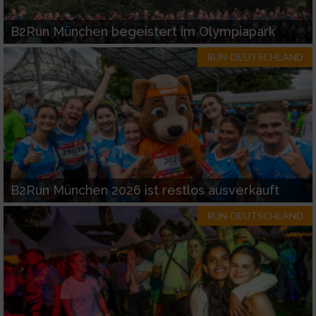
Funktional
B2Run München begeistert im Olympiapark
Werbung
RUN-DEUTSCHLAND
B2Run München 2026 ist restlos ausverkauft
RUN-DEUTSCHLAND