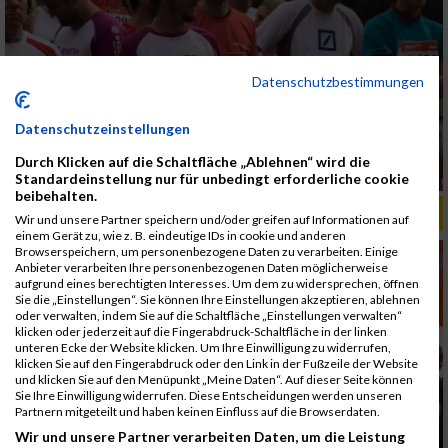
Datenschutzbestimmungen
Datenschutzeinstellungen
Durch Klicken auf die Schaltfläche „Ablehnen“ wird die
Standardeinstellung nur für unbedingt erforderliche cookie
beibehalten.
ALBUM B2RUN MÜNCHEN, B2RUN / 16.07.2019
Wir und unsere Partner speichern und/oder greifen auf Informationen auf
einem Gerät zu, wie z. B. eindeutige IDs in cookie und anderen
Browserspeichern, um personenbezogene Daten zu verarbeiten. Einige
Anbieter verarbeiten Ihre personenbezogenen Daten möglicherweise
aufgrund eines berechtigten Interesses. Um dem zu widersprechen, öffnen
Sie die „Einstellungen“. Sie können Ihre Einstellungen akzeptieren, ablehnen
oder verwalten, indem Sie auf die Schaltfläche „Einstellungen verwalten“
klicken oder jederzeit auf die Fingerabdruck-Schaltfläche in der linken
unteren Ecke der Website klicken. Um Ihre Einwilligung zu widerrufen,
klicken Sie auf den Fingerabdruck oder den Link in der Fußzeile der Website
und klicken Sie auf den Menüpunkt „Meine Daten“. Auf dieser Seite können
Sie Ihre Einwilligung widerrufen. Diese Entscheidungen werden unseren
Partnern mitgeteilt und haben keinen Einfluss auf die Browserdaten.
Wir und unsere Partner verarbeiten Daten, um die Leistung