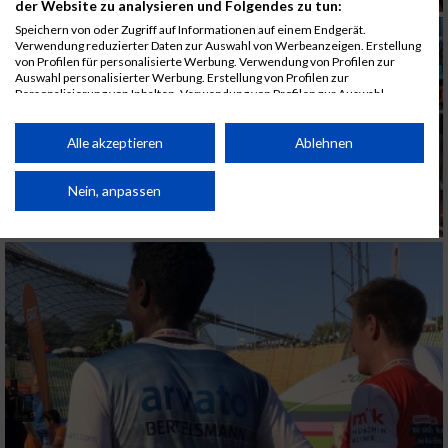
der Website zu analysieren und Folgendes zu tun:
Speichern von oder Zugriff auf Informationen auf einem Endgerät.
Verwendung reduzierter Daten zur Auswahl von Werbeanzeigen. Erstellung
von Profilen für personalisierte Werbung. Verwendung von Profilen zur
Auswahl personalisierter Werbung. Erstellung von Profilen zur
Personalisierung von Inhalten. Verwendung von Profilen zur Auswahl
personalisierter Inhalte. Messung der Werbeleistung. Messung der
Performance von Inhalten. Analyse von Zielgruppen durch Statistiken oder
Kombinationen von Daten aus verschiedenen Quellen. Entwicklung und
Alle akzeptieren
Ablehnen
Verbesserung der Angebote. Verwendung reduzierter Daten zur Auswahl
von Inhalten.
Daten können außerhalb der Europäischen Union weitergegeben und in die
Nein, anpassen
USA gesendet werden.
Ihre Einwilligung und die cookie Richtlinie gelten ausschließlich für diese
Website/App.
Partnerliste anzeigen (1 IAB-Anbieter)
Wir nutzen Ihre Daten für folgende Zwecke:
IAB-Verarbeitungszwecke:
Speichern von oder Zugriff auf Informationen
auf einem Endgerät
Verwendung reduzierter Daten zur Auswahl