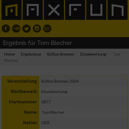
Ergebnis für Tom Blecher
Home
Ergebnisse
B2Run Bremen
Einzelwertung
Tom
Blecher
B2Run Bremen 2024
Veranstaltung
Einzelwertung
Wettbewerb
5877
Startnummer
Tom Blecher
Name
GER
Nation