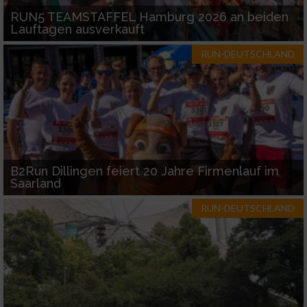
verschiedenen Quellen
RUN5 TEAMSTAFFEL Hamburg 2026 an beiden
Lauftagen ausverkauft
Entwicklung und Verbesserung der Angebote
RUN-DEUTSCHLAND
Verwendung reduzierter Daten zur Auswahl
von Inhalten
IAB-Besonderheiten:
Verwendung genauer Standortdaten
Geräte anhand von aktiv angeforderten
B2Run Dillingen feiert 20 Jahre Firmenlauf im
Informationen identifizieren
Saarland
Nicht-IAB-Verarbeitungszwecke:
RUN-DEUTSCHLAND
Notwendig
Performance