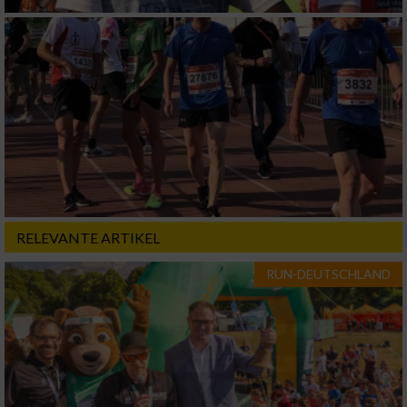
von Werbeanzeigen
Erstellung von Profilen für personalisierte
Werbung
Verwendung von Profilen zur Auswahl
personalisierter Werbung
Erstellung von Profilen zur Personalisierung
von Inhalten
Verwendung von Profilen zur Auswahl
personalisierter Inhalte
RELEVANTE ARTIKEL
RUN-DEUTSCHLAND
Messung der Werbeleistung
Messung der Performance von Inhalten
Analyse von Zielgruppen durch Statistiken
oder Kombinationen von Daten aus