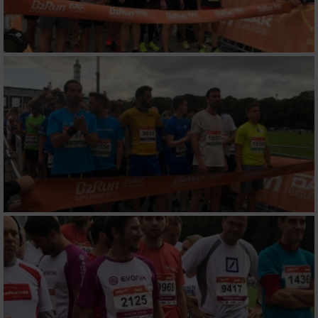
Messung der Performance von Inhalten
Analyse von Zielgruppen durch Statistiken
oder Kombinationen von Daten aus
verschiedenen Quellen
Entwicklung und Verbesserung der Angebote
Verwendung reduzierter Daten zur Auswahl
von Inhalten
IAB-Besonderheiten:
Verwendung genauer Standortdaten
Geräte anhand von aktiv angeforderten
Informationen identifizieren
Nicht-IAB-Verarbeitungszwecke: