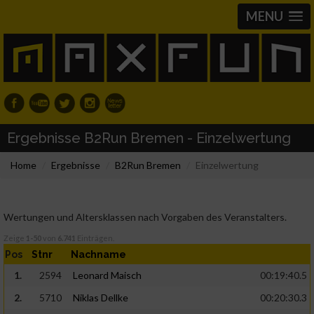
MENU
Ergebnisse B2Run Bremen - Einzelwertung
Home
Ergebnisse
B2Run Bremen
Einzelwertung
Wertungen und Altersklassen nach Vorgaben des Veranstalters.
Zeige
1-50
von
6.741
Einträgen.
Pos
Stnr
Nachname
1.
2594
Leonard Maisch
00:19:40.5
2.
5710
Niklas Dellke
00:20:30.3