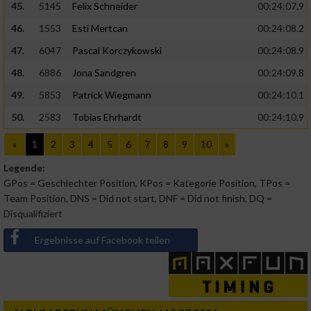
45.
5145
Felix Schneider
00:24:07.9
46.
1553
Esti Mertcan
00:24:08.2
47.
6047
Pascal Korczykowski
00:24:08.9
48.
6886
Jona Sandgren
00:24:09.8
49.
5853
Patrick Wiegmann
00:24:10.1
50.
2583
Tobias Ehrhardt
00:24:10.9
«
1
2
3
4
5
6
7
8
9
10
»
Legende:
GPos = Geschlechter Position, KPos = Kategorie Position, TPos =
Team Position, DNS = Did not start, DNF = Did not finish, DQ =
Disqualifiziert
Ergebnisse auf Facebook teilen