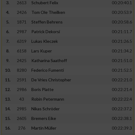
3.
2613
Schubert Felix
00:20:40.1
4.
2426
Tom Ole Theilken
00:20:53.9
5.
1871
Steffen Behrens
00:20:58.6
6.
2987
Patrick Dekorsi
00:21:11.7
7.
6319
Lukas Kleczek
00:21:26.5
8.
6158
Lars Kuper
00:21:34.2
9.
2425
Katharina Saathoff
00:21:51.0
10.
8280
Federico Fumenti
00:21:52.5
11.
2591
De Vries Christopher
00:22:21.0
12.
2986
Boris Platte
00:22:21.4
13.
43
Robin Petermann
00:22:22.4
14.
2985
Nikas Schröder
00:22:37.2
15.
2605
Bremers Eike
00:22:38.1
16.
276
Martin Müller
00:22:39.3