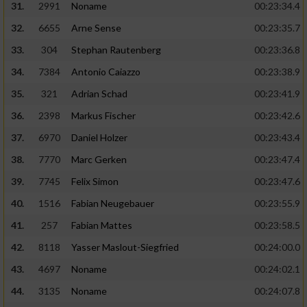
31.
2991
Noname
00:23:34.4
32.
6655
Arne Sense
00:23:35.7
33.
304
Stephan Rautenberg
00:23:36.8
34.
7384
Antonio Caiazzo
00:23:38.9
35.
321
Adrian Schad
00:23:41.9
36.
2398
Markus Fischer
00:23:42.6
37.
6970
Daniel Holzer
00:23:43.4
38.
7770
Marc Gerken
00:23:47.4
39.
7745
Felix Simon
00:23:47.6
40.
1516
Fabian Neugebauer
00:23:55.9
41.
257
Fabian Mattes
00:23:58.5
42.
8118
Yasser Maslout-Siegfried
00:24:00.0
43.
4697
Noname
00:24:02.1
44.
3135
Noname
00:24:07.8