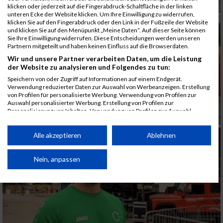
klicken oder jederzeit auf die Fingerabdruck-Schaltfläche in der linken
unteren Ecke der Website klicken. Um Ihre Einwilligung zu widerrufen,
klicken Sie auf den Fingerabdruck oder den Link in der Fußzeile der Website
und klicken Sie auf den Menüpunkt „Meine Daten“. Auf dieser Seite können
Sie Ihre Einwilligung widerrufen. Diese Entscheidungen werden unseren
Partnern mitgeteilt und haben keinen Einfluss auf die Browserdaten.
Wir und unsere Partner verarbeiten Daten, um die Leistung
der Website zu analysieren und Folgendes zu tun:
Speichern von oder Zugriff auf Informationen auf einem Endgerät.
Verwendung reduzierter Daten zur Auswahl von Werbeanzeigen. Erstellung
von Profilen für personalisierte Werbung. Verwendung von Profilen zur
Auswahl personalisierter Werbung. Erstellung von Profilen zur
Personalisierung von Inhalten. Verwendung von Profilen zur Auswahl
personalisierter Inhalte. Messung der Werbeleistung. Messung der
Performance von Inhalten. Analyse von Zielgruppen durch Statistiken oder
Kombinationen von Daten aus verschiedenen Quellen. Entwicklung und
Alle akzeptieren
Ablehnen
Verbesserung der Angebote. Verwendung reduzierter Daten zur Auswahl
von Inhalten.
Daten können außerhalb der Europäischen Union weitergegeben und in die
Nein, anpassen
USA gesendet werden.
Ihre Einwilligung und die cookie Richtlinie gelten ausschließlich für diese
Website/App.
Partnerliste anzeigen (1 IAB-Anbieter)
Wir nutzen Ihre Daten für folgende Zwecke: