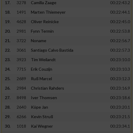
17.
3278
Camilla Zaage
00:22:43.2
18.
1491
Marten Thiemeyer
00:22:44.1
19.
4628
Oliver Reinicke
00:22:45.0
20.
2981
Fynn Termin
00:22:53.8
21.
3722
Noname
00:22:56.7
22.
3061
Santiago Calvo Bastida
00:22:57.3
23.
3923
Tim Weilandt
00:23:10.0
24.
7715
Erik Couzijn
00:23:10.3
25.
2689
Ruß Marcel
00:23:12.3
26.
2984
Christian Rahders
00:23:16.9
27.
8498
Iver Thomsen
00:23:18.6
28.
2640
Köpe Jan
00:23:20.1
29.
6266
Kevin Struß
00:23:21.5
30.
1018
Kai Wegner
00:23:34.1