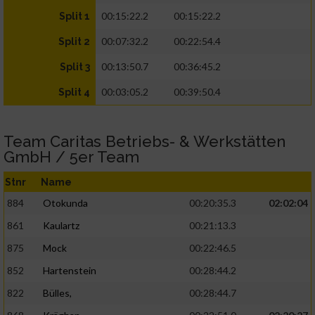
00:15:22.2
00:15:22.2
Split 1
00:07:32.2
00:22:54.4
Split 2
00:13:50.7
00:36:45.2
Split 3
00:03:05.2
00:39:50.4
Split 4
Team Caritas Betriebs- & Werkstätten
GmbH / 5er Team
Stnr
Name
884
Otokunda
00:20:35.3
02:02:04
861
Kaulartz
00:21:13.3
875
Mock
00:22:46.5
852
Hartenstein
00:28:44.2
822
Bülles,
00:28:44.7