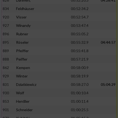
826
Dahmen,
00:52:20.3
04:26:41
834
Feldhäuser
00:52:34.2
920
Visser
00:52:54.7
927
Winandy
00:53:47.4
896
Rubner
00:55:05.2
895
Röseler
00:55:32.9
04:44:57
889
Pfeiffer
00:55:41.8
888
Peiffer
00:57:21.9
862
Kempen
00:58:00.9
929
Winter
00:58:19.9
831
Dziatkiewicz
00:58:27.0
05:04:29
930
Wolf
01:00:10.4
853
Henßler
01:00:11.4
901
Schneider
01:00:25.5