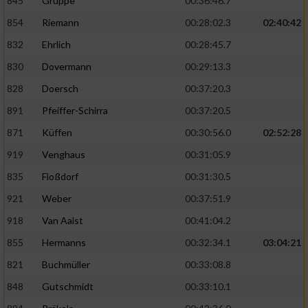
845
Gruppe
00:36:46.7
854
Riemann
00:28:02.3
02:40:42
832
Ehrlich
00:28:45.7
830
Dovermann
00:29:13.3
828
Doersch
00:37:20.3
891
Pfeiffer-Schirra
00:37:20.5
871
Küffen
00:30:56.0
02:52:28
919
Venghaus
00:31:05.9
835
Floßdorf
00:31:30.5
921
Weber
00:37:51.9
918
Van Aalst
00:41:04.2
855
Hermanns
00:32:34.1
03:04:21
821
Buchmüller
00:33:08.8
848
Gutschmidt
00:33:10.1