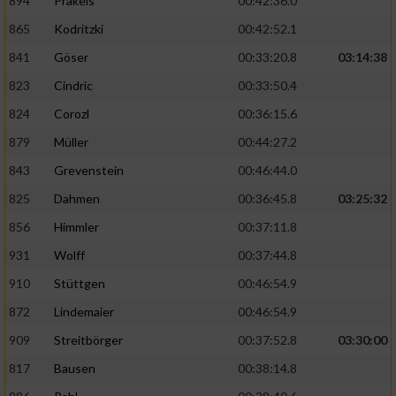
894
Präkels
00:42:36.0
865
Kodritzki
00:42:52.1
841
Göser
00:33:20.8
03:14:38
823
Cindric
00:33:50.4
824
Corozl
00:36:15.6
879
Müller
00:44:27.2
843
Grevenstein
00:46:44.0
825
Dahmen
00:36:45.8
03:25:32
856
Himmler
00:37:11.8
931
Wolff
00:37:44.8
910
Stüttgen
00:46:54.9
872
Lindemaier
00:46:54.9
909
Streitbörger
00:37:52.8
03:30:00
817
Bausen
00:38:14.8