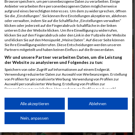
Browserspeichern, um personenbezogene Daten zu verarbeiten. Einige
Anbieter verarbeiten Ihre personenbezogenen Daten möglicherweise
aufgrund eines berechtigten Interesses. Um dem zu widersprechen, öffnen
Sie die „Einstellungen“. Sie können Ihre Einstellungen akzeptieren, ablehnen
oder verwalten, indem Sie auf die Schaltfläche „Einstellungen verwalten“
klicken oder jederzeit auf die Fingerabdruck-Schaltfläche in der linken
unteren Ecke der Website klicken. Um Ihre Einwilligung zu widerrufen,
klicken Sie auf den Fingerabdruck oder den Link in der Fußzeile der Website
und klicken Sie auf den Menüpunkt „Meine Daten“. Auf dieser Seite können
Sie Ihre Einwilligung widerrufen. Diese Entscheidungen werden unseren
Partnern mitgeteilt und haben keinen Einfluss auf die Browserdaten.
Wir und unsere Partner verarbeiten Daten, um die Leistung
der Website zu analysieren und Folgendes zu tun:
Speichern von oder Zugriff auf Informationen auf einem Endgerät.
Verwendung reduzierter Daten zur Auswahl von Werbeanzeigen. Erstellung
von Profilen für personalisierte Werbung. Verwendung von Profilen zur
Auswahl personalisierter Werbung. Erstellung von Profilen zur
Personalisierung von Inhalten. Verwendung von Profilen zur Auswahl
personalisierter Inhalte. Messung der Werbeleistung. Messung der
Performance von Inhalten. Analyse von Zielgruppen durch Statistiken oder
Kombinationen von Daten aus verschiedenen Quellen. Entwicklung und
Alle akzeptieren
Ablehnen
Verbesserung der Angebote. Verwendung reduzierter Daten zur Auswahl
von Inhalten.
Daten können außerhalb der Europäischen Union weitergegeben und in die
Nein, anpassen
USA gesendet werden.
Ihre Einwilligung und die cookie Richtlinie gelten ausschließlich für diese
Website/App.