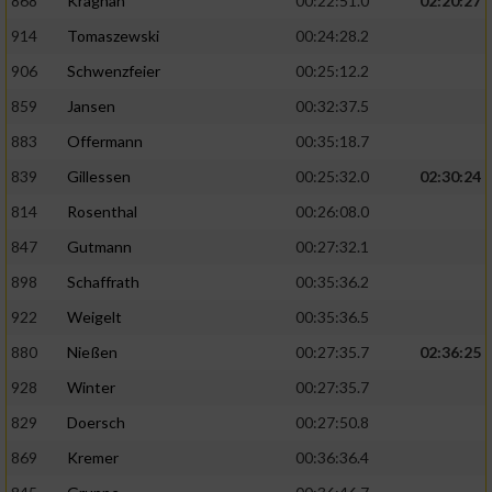
868
Kräghan
00:22:51.0
02:20:27
914
Tomaszewski
00:24:28.2
906
Schwenzfeier
00:25:12.2
859
Jansen
00:32:37.5
883
Offermann
00:35:18.7
839
Gillessen
00:25:32.0
02:30:24
814
Rosenthal
00:26:08.0
847
Gutmann
00:27:32.1
898
Schaffrath
00:35:36.2
922
Weigelt
00:35:36.5
880
Nießen
00:27:35.7
02:36:25
928
Winter
00:27:35.7
829
Doersch
00:27:50.8
869
Kremer
00:36:36.4