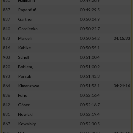
851
Hallmann
00:49:26.9
887
Papenfuß
00:49:29.5
837
Gärtner
00:50:04.9
840
Gordienko
00:50:22.7
873
Marcelli
00:50:54.2
04:15:33
816
Kahlke
00:50:55.1
903
Scholl
00:51:00.4
820
Bohlem,
00:51:00.9
893
Porsuk
00:51:43.3
864
Kimanzowa
00:51:53.1
04:21:16
836
Fuhs
00:52:16.4
842
Göser
00:52:16.7
881
Nowicki
00:52:19.4
867
Kowalsky
00:52:30.5