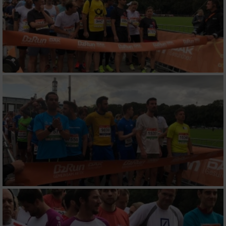
personalisierter Inhalte
Messung der Werbeleistung
Messung der Performance von Inhalten
Analyse von Zielgruppen durch Statistiken
oder Kombinationen von Daten aus
verschiedenen Quellen
Entwicklung und Verbesserung der Angebote
Verwendung reduzierter Daten zur Auswahl
von Inhalten
IAB-Besonderheiten:
Verwendung genauer Standortdaten
Geräte anhand von aktiv angeforderten