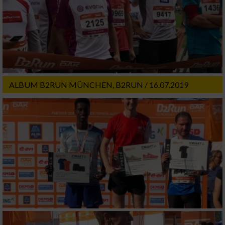
Informationen identifizieren
Nicht-IAB-Verarbeitungszwecke:
Notwendig
Performance
ALBUM B2RUN MÜNCHEN, B2RUN / 16.07.2019
Funktional
Werbung