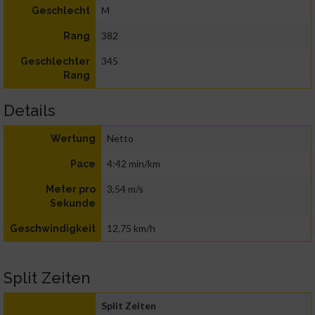
M
Geschlecht
382
Rang
345
Geschlechter
Rang
Details
Netto
Wertung
4:42 min/km
Pace
3,54 m/s
Meter pro
Sekunde
12,75 km/h
Geschwindigkeit
Split Zeiten
Split Zeiten