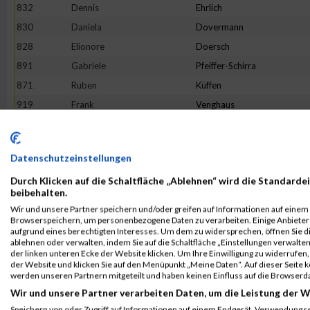
832
Dennis
Ehrlich
830
Daniela
Dovermann
828
Elionore
Doersch
891
Gabriele
Pfeiffer-Schirra
871
Ruben
Küffen
919
Frank
Venghaus
835
Mario
Floßdorf
921
Jennifer
Weber
Datenschutzeinstellungen
918
Josefine
Van Aalst
Durch Klicken auf die Schaltfläche „Ablehnen“ wird die Standardei
855
Mathias
Hermanns
beibehalten.
821
Kai
Buchmüller
Wir und unsere Partner speichern und/oder greifen auf Informationen auf einem G
Browserspeichern, um personenbezogene Daten zu verarbeiten. Einige Anbiete
848
Sebastian
Gutschmidt
aufgrund eines berechtigten Interesses. Um dem zu widersprechen, öffnen Sie die
894
Mändy
Präkels
ablehnen oder verwalten, indem Sie auf die Schaltfläche „Einstellungen verwalten“
der linken unteren Ecke der Website klicken. Um Ihre Einwilligung zu widerrufen, 
865
Nicole
Kodritzki
der Website und klicken Sie auf den Menüpunkt „Meine Daten“. Auf dieser Seite 
werden unseren Partnern mitgeteilt und haben keinen Einfluss auf die Browserd
841
David
Göser
Wir und unsere Partner verarbeiten Daten, um die Leistung der W
823
Sascha
Cindric
Speichern von oder Zugriff auf Informationen auf einem Endgerät. Verwendung r