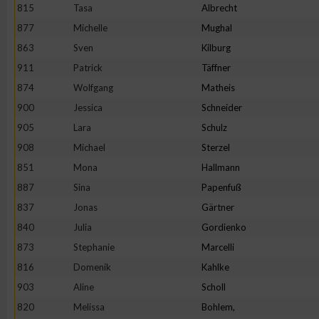
815
Tasa
Albrecht
Erstellung von Profilen zur Personalisierung von Inhalten
877
Michelle
Mughal
863
Sven
Kilburg
911
Patrick
Täffner
Verwendung von Profilen zur Auswahl personalisierter Inhalte
874
Wolfgang
Matheis
900
Jessica
Schneider
Messung der Werbeleistung
905
Lara
Schulz
908
Michael
Sterzel
Messung der Performance von Inhalten
851
Mona
Hallmann
887
Sina
Papenfuß
Analyse von Zielgruppen durch Statistiken oder Kombinatione
837
Jonas
Gärtner
verschiedenen Quellen
840
Julia
Gordienko
873
Stephanie
Marcelli
Entwicklung und Verbesserung der Angebote
816
Domenik
Kahlke
903
Aline
Scholl
Verwendung reduzierter Daten zur Auswahl von Inhalten
820
Melissa
Bohlem,