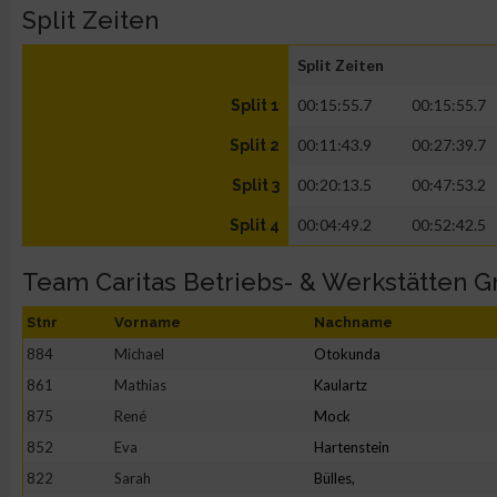
Split Zeiten
Split Zeiten
00:15:55.7
00:15:55.7
Split 1
00:11:43.9
00:27:39.7
Split 2
00:20:13.5
00:47:53.2
Split 3
00:04:49.2
00:52:42.5
Split 4
Team Caritas Betriebs- & Werkstätten 
Stnr
Vorname
Nachname
884
Michael
Otokunda
861
Mathias
Kaulartz
875
René
Mock
852
Eva
Hartenstein
822
Sarah
Bülles,