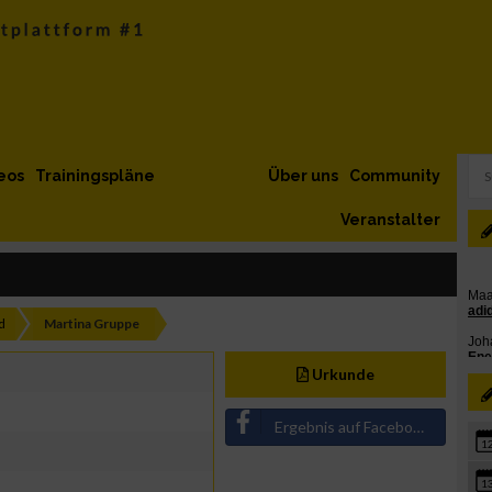
eos
Trainingspläne
Über uns
Community
Veranstalter
d
Martina Gruppe
Urkunde
Ergebnis auf Facebook teilen
1
1