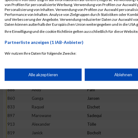
824
Nihat
Corozl
von Profilen für personalisierte Werbung. Verwendung von Profilen zur Auswahl p
Personalisierung von Inhalten. Verwendung von Profilen zur Auswahl personalis
879
Anja
Müller
Performance von Inhalten. Analyse von Zielgruppen durch Statistiken oder Komb
und Verbesserung der Angebote. Verwendung reduzierter Daten zur Auswahl von
843
Christina
Grevenstein
Daten können außerhalb der Europäischen Union weitergegeben und in die USA 
825
Jan Frederik
Dahmen
Ihre Einwilligung und die cookie Richtlinie gelten ausschließlich für diese Website
856
Jens
Himmler
Partnerliste anzeigen (1 IAB-Anbieter)
931
Sven
Wolff
Wir nutzen Ihre Daten für folgende Zwecke:
910
Monika
Stüttgen
IAB-Verarbeitungszwecke:
872
Karin
Lindemaier
909
Jason
Streitbörger
Speichern von oder Zugriff auf Informationen auf einem Endge
Alle akzeptieren
Ablehnen
817
Marco
Bausen
886
Andy
Pahl
Verwendung reduzierter Daten zur Auswahl von Werbeanzeige
860
Ganga
Jansen
833
Raquel
Eischet
Erstellung von Profilen für personalisierte Werbung
897
Marowane
Sadequi
913
Alexander
Tölle
Verwendung von Profilen zur Auswahl personalisierter Werbun
819
Janick
Bocholt