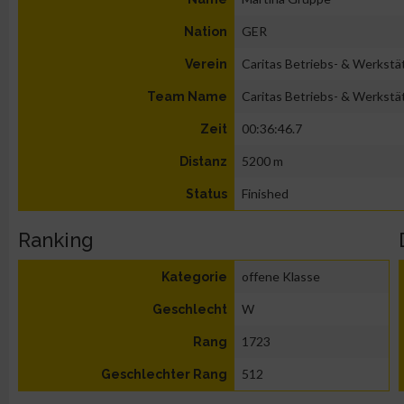
GER
Nation
Caritas Betriebs- & Werkst
Verein
Caritas Betriebs- & Werkst
Team Name
00:36:46.7
Zeit
5200 m
Distanz
Finished
Status
Ranking
offene Klasse
Kategorie
W
Geschlecht
1723
Rang
512
Geschlechter Rang