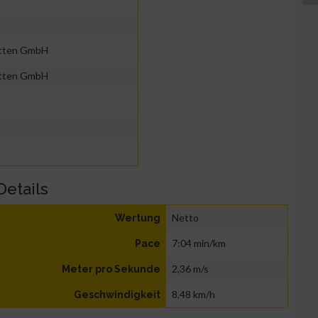
ätten GmbH
ätten GmbH
Details
Netto
Wertung
7:04 min/km
Pace
2,36 m/s
Meter pro Sekunde
8,48 km/h
Geschwindigkeit