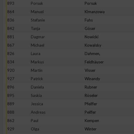
IAB-Besonderheiten:
893
Porsuk
Porsuk
864
Manuel
Kimanzowa
Verwendung genauer Standortdaten
836
Stefanie
Fuhs
842
Tanja
Göser
Geräte anhand von aktiv angeforderten Informationen identifi
881
Dagmar
Nowicki
867
Michael
Kowalsky
Nicht-IAB-Verarbeitungszwecke:
826
Laura
Dahmen,
Notwendig
834
Markus
Feldhäuser
920
Martin
Visser
Performance
927
Patrick
Winandy
896
Daniela
Rubner
Funktional
895
Saskia
Röseler
889
Jessica
Pfeiffer
888
Andreas
Peiffer
Werbung
862
Paul
Kempen
929
Olga
Winter