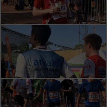
Verwendung von Profilen zur Auswahl
personalisierter Werbung
Erstellung von Profilen zur Personalisierung
von Inhalten
Verwendung von Profilen zur Auswahl
personalisierter Inhalte
Messung der Werbeleistung
Messung der Performance von Inhalten
Analyse von Zielgruppen durch Statistiken
oder Kombinationen von Daten aus
verschiedenen Quellen
Entwicklung und Verbesserung der Angebote