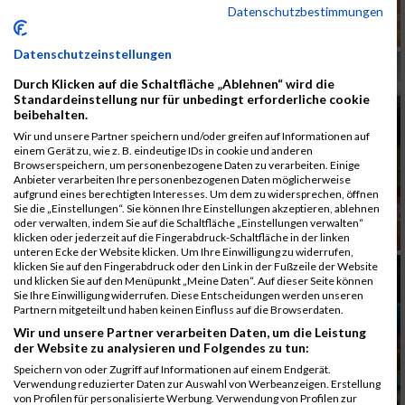
Datenschutzbestimmungen
Datenschutzeinstellungen
Durch Klicken auf die Schaltfläche „Ablehnen“ wird die
Standardeinstellung nur für unbedingt erforderliche cookie
beibehalten.
Wir und unsere Partner speichern und/oder greifen auf Informationen auf
einem Gerät zu, wie z. B. eindeutige IDs in cookie und anderen
Browserspeichern, um personenbezogene Daten zu verarbeiten. Einige
Anbieter verarbeiten Ihre personenbezogenen Daten möglicherweise
aufgrund eines berechtigten Interesses. Um dem zu widersprechen, öffnen
Sie die „Einstellungen“. Sie können Ihre Einstellungen akzeptieren, ablehnen
oder verwalten, indem Sie auf die Schaltfläche „Einstellungen verwalten“
klicken oder jederzeit auf die Fingerabdruck-Schaltfläche in der linken
unteren Ecke der Website klicken. Um Ihre Einwilligung zu widerrufen,
klicken Sie auf den Fingerabdruck oder den Link in der Fußzeile der Website
und klicken Sie auf den Menüpunkt „Meine Daten“. Auf dieser Seite können
Sie Ihre Einwilligung widerrufen. Diese Entscheidungen werden unseren
Partnern mitgeteilt und haben keinen Einfluss auf die Browserdaten.
Wir und unsere Partner verarbeiten Daten, um die Leistung
der Website zu analysieren und Folgendes zu tun:
Speichern von oder Zugriff auf Informationen auf einem Endgerät.
Verwendung reduzierter Daten zur Auswahl von Werbeanzeigen. Erstellung
von Profilen für personalisierte Werbung. Verwendung von Profilen zur