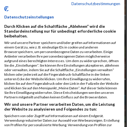
Datenschutzbestimmungen
Datenschutzeinstellungen
Durch Klicken auf die Schaltfläche „Ablehnen“ wird die
Standardeinstellung nur für unbedingt erforderliche cookie
beibehalten.
Wir und unsere Partner speichern und/oder greifen auf Informationen auf
einem Gerät zu, wie z. B. eindeutige IDs in cookie und anderen
Browserspeichern, um personenbezogene Daten zu verarbeiten. Einige
Anbieter verarbeiten Ihre personenbezogenen Daten möglicherweise
aufgrund eines berechtigten Interesses. Um dem zu widersprechen, öffnen
Sie die „Einstellungen“. Sie können Ihre Einstellungen akzeptieren, ablehnen
oder verwalten, indem Sie auf die Schaltfläche „Einstellungen verwalten“
klicken oder jederzeit auf die Fingerabdruck-Schaltfläche in der linken
unteren Ecke der Website klicken. Um Ihre Einwilligung zu widerrufen,
klicken Sie auf den Fingerabdruck oder den Link in der Fußzeile der Website
und klicken Sie auf den Menüpunkt „Meine Daten“. Auf dieser Seite können
Sie Ihre Einwilligung widerrufen. Diese Entscheidungen werden unseren
Partnern mitgeteilt und haben keinen Einfluss auf die Browserdaten.
Wir und unsere Partner verarbeiten Daten, um die Leistung
der Website zu analysieren und Folgendes zu tun:
Speichern von oder Zugriff auf Informationen auf einem Endgerät.
Verwendung reduzierter Daten zur Auswahl von Werbeanzeigen. Erstellung
von Profilen für personalisierte Werbung. Verwendung von Profilen zur