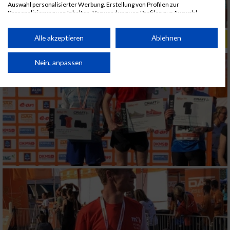
Auswahl personalisierter Werbung. Erstellung von Profilen zur
Personalisierung von Inhalten. Verwendung von Profilen zur Auswahl
personalisierter Inhalte. Messung der Werbeleistung. Messung der
Performance von Inhalten. Analyse von Zielgruppen durch Statistiken oder
Kombinationen von Daten aus verschiedenen Quellen. Entwicklung und
Alle akzeptieren
Ablehnen
ALBUM B2RUN MÜNCHEN, B2RUN / 16.07.2019
Verbesserung der Angebote. Verwendung reduzierter Daten zur Auswahl
von Inhalten.
Daten können außerhalb der Europäischen Union weitergegeben und in die
Nein, anpassen
USA gesendet werden.
Ihre Einwilligung und die cookie Richtlinie gelten ausschließlich für diese
Website/App.
Partnerliste anzeigen (1 IAB-Anbieter)
Wir nutzen Ihre Daten für folgende Zwecke:
IAB-Verarbeitungszwecke:
Speichern von oder Zugriff auf Informationen
auf einem Endgerät
Verwendung reduzierter Daten zur Auswahl
von Werbeanzeigen
Erstellung von Profilen für personalisierte
Werbung