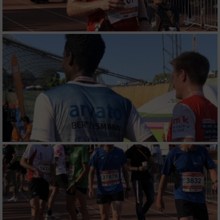
Messung der Performance von Inhalten
Analyse von Zielgruppen durch Statistiken
oder Kombinationen von Daten aus
verschiedenen Quellen
Entwicklung und Verbesserung der Angebote
Verwendung reduzierter Daten zur Auswahl
von Inhalten
IAB-Besonderheiten:
Verwendung genauer Standortdaten
Geräte anhand von aktiv angeforderten
Informationen identifizieren
Nicht-IAB-Verarbeitungszwecke: