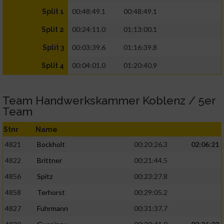
00:48:49.1
00:48:49.1
Split 1
00:24:11.0
01:13:00.1
Split 2
00:03:39.6
01:16:39.8
Split 3
00:04:01.0
01:20:40.9
Split 4
Team Handwerkskammer Koblenz / 5er
Team
Stnr
Name
4821
Bockholt
00:20:26.3
02:06:21
4822
Brittner
00:21:44.5
4856
Spitz
00:23:27.8
4858
Terhorst
00:29:05.2
4827
Fuhrmann
00:31:37.7