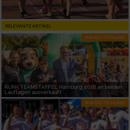
Notwendig
Performance
RELEVANTE ARTIKEL
RUN-DEUTSCHLAND
Funktional
Werbung
RUN5 TEAMSTAFFEL Hamburg 2026 an beiden
Lauftagen ausverkauft
RUN-DEUTSCHLAND