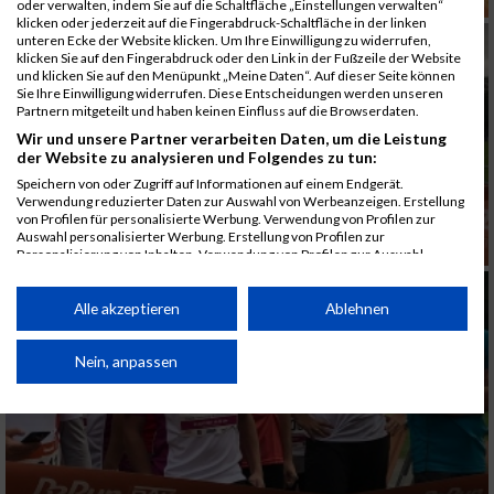
oder verwalten, indem Sie auf die Schaltfläche „Einstellungen verwalten“
klicken oder jederzeit auf die Fingerabdruck-Schaltfläche in der linken
unteren Ecke der Website klicken. Um Ihre Einwilligung zu widerrufen,
klicken Sie auf den Fingerabdruck oder den Link in der Fußzeile der Website
und klicken Sie auf den Menüpunkt „Meine Daten“. Auf dieser Seite können
Sie Ihre Einwilligung widerrufen. Diese Entscheidungen werden unseren
Partnern mitgeteilt und haben keinen Einfluss auf die Browserdaten.
Wir und unsere Partner verarbeiten Daten, um die Leistung
der Website zu analysieren und Folgendes zu tun:
Speichern von oder Zugriff auf Informationen auf einem Endgerät.
Verwendung reduzierter Daten zur Auswahl von Werbeanzeigen. Erstellung
von Profilen für personalisierte Werbung. Verwendung von Profilen zur
Auswahl personalisierter Werbung. Erstellung von Profilen zur
Personalisierung von Inhalten. Verwendung von Profilen zur Auswahl
personalisierter Inhalte. Messung der Werbeleistung. Messung der
Performance von Inhalten. Analyse von Zielgruppen durch Statistiken oder
Kombinationen von Daten aus verschiedenen Quellen. Entwicklung und
Alle akzeptieren
Ablehnen
Verbesserung der Angebote. Verwendung reduzierter Daten zur Auswahl
von Inhalten.
Daten können außerhalb der Europäischen Union weitergegeben und in die
Nein, anpassen
USA gesendet werden.
Ihre Einwilligung und die cookie Richtlinie gelten ausschließlich für diese
Website/App.
Partnerliste anzeigen (1 IAB-Anbieter)