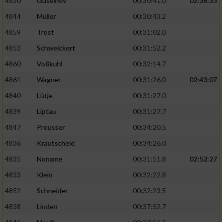
4830
Guseinov
00:30:41.0
02:36:33
4844
Müller
00:30:43.2
4859
Trost
00:31:02.0
4853
Schweickert
00:31:52.2
4860
Voßkuhl
00:32:14.7
4861
Wagner
00:31:26.0
02:43:07
4840
Lütje
00:31:27.0
4839
Liptau
00:31:27.7
4847
Preusser
00:34:20.5
4836
Krautscheid
00:34:26.0
4835
Noname
00:31:51.8
02:52:27
4833
Klein
00:32:22.8
4852
Schneider
00:32:23.5
4838
Linden
00:37:52.7