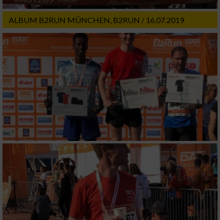
Wir nutzen Ihre Daten für folgende Zwecke:
IAB-Verarbeitungszwecke:
ALBUM B2RUN MÜNCHEN, B2RUN / 16.07.2019
Speichern von oder Zugriff auf Informationen
auf einem Endgerät
Verwendung reduzierter Daten zur Auswahl
von Werbeanzeigen
Erstellung von Profilen für personalisierte
Werbung
Verwendung von Profilen zur Auswahl
personalisierter Werbung
Erstellung von Profilen zur Personalisierung
von Inhalten
Verwendung von Profilen zur Auswahl
personalisierter Inhalte
Messung der Werbeleistung