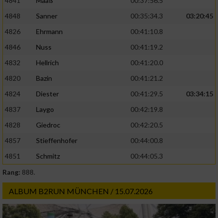
4841
Maaß
00:37:56.5
4848
Sanner
00:35:34.3
03:20:45
4826
Ehrmann
00:41:10.8
4846
Nuss
00:41:19.2
4832
Hellrich
00:41:20.0
4820
Bazin
00:41:21.2
4824
Diester
00:41:29.5
03:34:15
4837
Laygo
00:42:19.8
4828
Giedroc
00:42:20.5
4857
Stieffenhofer
00:44:00.8
4851
Schmitz
00:44:05.3
Rang:
888.
ALBUM B2RUN MÜNCHEN / 15.07.2026