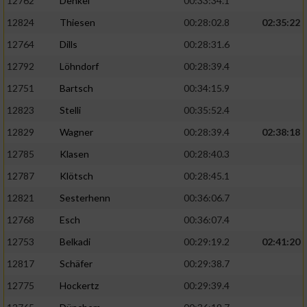
12762
Denkel
00:33:34.1
12824
Thiesen
00:28:02.8
02:35:22
12764
Dills
00:28:31.6
12792
Löhndorf
00:28:39.4
12751
Bartsch
00:34:15.9
12823
Stelli
00:35:52.4
12829
Wagner
00:28:39.4
02:38:18
12785
Klasen
00:28:40.3
12787
Klötsch
00:28:45.1
12821
Sesterhenn
00:36:06.7
12768
Esch
00:36:07.4
12753
Belkadi
00:29:19.2
02:41:20
12817
Schäfer
00:29:38.7
12775
Hockertz
00:29:39.4