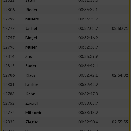
12822
Stein
00:31:38.0
12806
Rieder
00:36:39.1
12799
Müllers
00:36:39.7
12777
Jächel
00:32:03.7
02:50:21
12757
Bingel
00:32:16.9
12798
Müller
00:32:38.9
12814
Sax
00:36:39.9
12815
Saxler
00:36:42.4
12786
Klaus
00:32:42.1
02:54:32
12831
Becker
00:32:42.9
12783
Kehr
00:32:47.8
12752
Zavadil
00:38:05.7
12772
Mitiuchin
00:38:13.9
12835
Ziegler
00:32:50.4
02:55:55