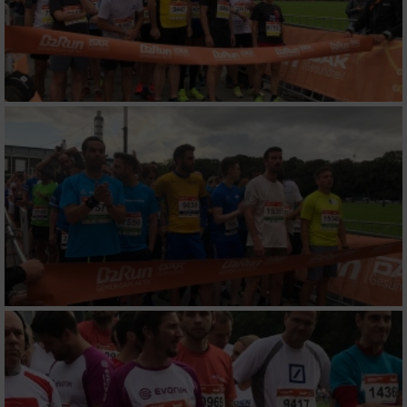
Erstellung von Profilen für personalisierte
Werbung
Verwendung von Profilen zur Auswahl
personalisierter Werbung
Erstellung von Profilen zur Personalisierung
von Inhalten
Verwendung von Profilen zur Auswahl
personalisierter Inhalte
Messung der Werbeleistung
Messung der Performance von Inhalten
Analyse von Zielgruppen durch Statistiken
oder Kombinationen von Daten aus
verschiedenen Quellen