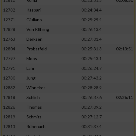
12810
Roma
00:23:31.5
02:06:50
12782
Kaspari
00:24:34.4
12771
Giuliano
00:25:29.4
12828
Von Klitzing
00:26:13.4
12763
Derksen
00:27:01.4
12804
Probstfeld
00:25:31.3
02:13:51
12797
Moos
00:25:43.1
12791
Lahr
00:26:24.7
12780
Jung
00:27:43.2
12832
Winnekes
00:28:28.9
12818
Schlich
00:26:37.6
02:26:11
12826
Thomas
00:27:09.2
12819
Schmitz
00:27:12.7
12813
Rübenach
00:31:37.4