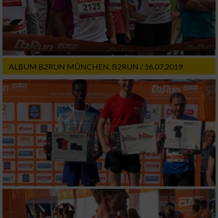
Entwicklung und Verbesserung der Angebote
Verwendung reduzierter Daten zur Auswahl
von Inhalten
IAB-Besonderheiten:
ALBUM B2RUN MÜNCHEN, B2RUN / 16.07.2019
Verwendung genauer Standortdaten
Geräte anhand von aktiv angeforderten
Informationen identifizieren
Nicht-IAB-Verarbeitungszwecke:
Notwendig
Performance
Funktional