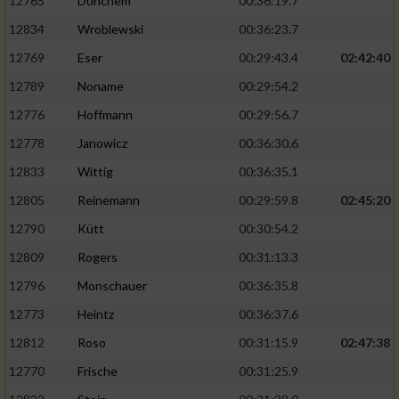
12765
Dünchem
00:36:19.7
12834
Wroblewski
00:36:23.7
12769
Eser
00:29:43.4
02:42:40
12789
Noname
00:29:54.2
12776
Hoffmann
00:29:56.7
12778
Janowicz
00:36:30.6
12833
Wittig
00:36:35.1
12805
Reinemann
00:29:59.8
02:45:20
12790
Kütt
00:30:54.2
12809
Rogers
00:31:13.3
12796
Monschauer
00:36:35.8
12773
Heintz
00:36:37.6
12812
Roso
00:31:15.9
02:47:38
12770
Frische
00:31:25.9