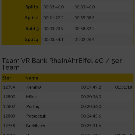
00:33:46.0
00:33:46.0
Split 1
00:21:22.2
00:55:08.3
Split 2
00:03:23.9
00:58:32.2
Split 3
00:03:54.1
01:02:26.4
Split 4
Team VR Bank RheinAhrEifel eG / 5er
Team
Stnr
Name
12784
Kemling
00:19:49.2
01:51:18
12800
Münk
00:20:36.0
12802
Perling
00:20:36.0
12803
Potapczuk
00:24:45.6
12758
Breidbach
00:25:31.6