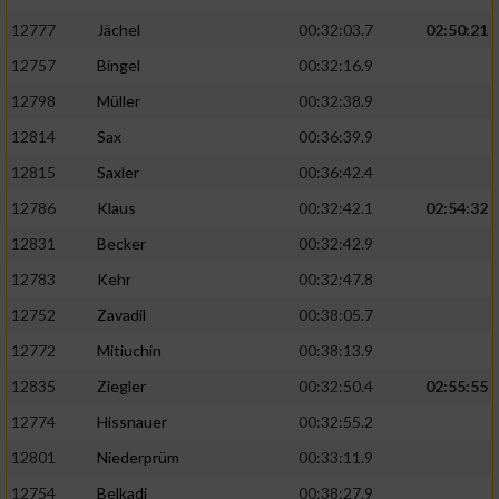
12777
Jächel
00:32:03.7
02:50:21
12757
Bingel
00:32:16.9
12798
Müller
00:32:38.9
12814
Sax
00:36:39.9
12815
Saxler
00:36:42.4
12786
Klaus
00:32:42.1
02:54:32
12831
Becker
00:32:42.9
12783
Kehr
00:32:47.8
12752
Zavadil
00:38:05.7
12772
Mitiuchin
00:38:13.9
12835
Ziegler
00:32:50.4
02:55:55
12774
Hissnauer
00:32:55.2
12801
Niederprüm
00:33:11.9
12754
Belkadi
00:38:27.9