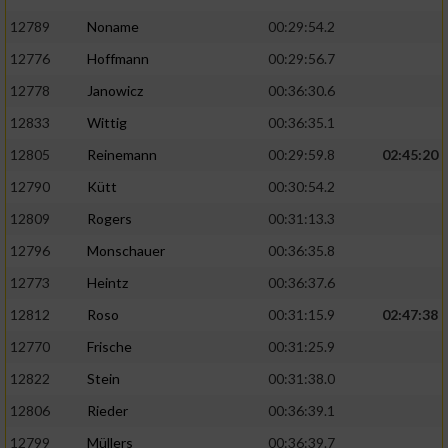
12789
Noname
00:29:54.2
12776
Hoffmann
00:29:56.7
12778
Janowicz
00:36:30.6
12833
Wittig
00:36:35.1
12805
Reinemann
00:29:59.8
02:45:20
12790
Kütt
00:30:54.2
12809
Rogers
00:31:13.3
12796
Monschauer
00:36:35.8
12773
Heintz
00:36:37.6
12812
Roso
00:31:15.9
02:47:38
12770
Frische
00:31:25.9
12822
Stein
00:31:38.0
12806
Rieder
00:36:39.1
12799
Müllers
00:36:39.7