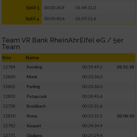
00:03:36.9
01:04:11.0
Split 3
00:03:40.6
01:07:51.6
Split 4
Team VR Bank RheinAhrEifel eG / 5er
Team
Stnr
Name
12784
Kemling
00:19:49.2
01:51:18
12800
Münk
00:20:36.0
12802
Perling
00:20:36.0
12803
Potapczuk
00:24:45.6
12758
Breidbach
00:25:31.6
12810
Roma
00:23:31.5
02:06:50
12782
Kaspari
00:24:34.4
12771
Giuliano
00:25:29.4