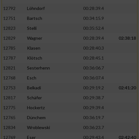
12792
Löhndorf
00:28:39.4
12751
Bartsch
00:34:15.9
12823
Stelli
00:35:52.4
12829
Wagner
00:28:39.4
02:38:18
12785
Klasen
00:28:40.3
12787
Klötsch
00:28:45.1
12821
Sesterhenn
00:36:06.7
12768
Esch
00:36:07.4
12753
Belkadi
00:29:19.2
02:41:20
12817
Schäfer
00:29:38.7
12775
Hockertz
00:29:39.4
12765
Dünchem
00:36:19.7
12834
Wroblewski
00:36:23.7
12769
Eser
00:29:43.4
02:42:40