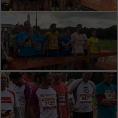
Verwendung von Profilen zur Auswahl
personalisierter Werbung
Erstellung von Profilen zur Personalisierung
von Inhalten
Verwendung von Profilen zur Auswahl
personalisierter Inhalte
Messung der Werbeleistung
Messung der Performance von Inhalten
Analyse von Zielgruppen durch Statistiken
oder Kombinationen von Daten aus
verschiedenen Quellen
Entwicklung und Verbesserung der Angebote