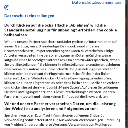
Datenschutzbestimmungen
Datenschutzeinstellungen
Durch Klicken auf die Schaltfläche „Ablehnen“ wird die
Standardeinstellung nur für unbedingt erforderliche cookie
beibehalten.
Wir und unsere Partner speichern und/oder greifen auf Informationen auf
einem Gerät zu, wie z. B. eindeutige IDs in cookie und anderen
Browserspeichern, um personenbezogene Daten zu verarbeiten. Einige
Anbieter verarbeiten Ihre personenbezogenen Daten möglicherweise
aufgrund eines berechtigten Interesses. Um dem zu widersprechen, öffnen
Sie die „Einstellungen“. Sie können Ihre Einstellungen akzeptieren, ablehnen
oder verwalten, indem Sie auf die Schaltfläche „Einstellungen verwalten“
klicken oder jederzeit auf die Fingerabdruck-Schaltfläche in der linken
unteren Ecke der Website klicken. Um Ihre Einwilligung zu widerrufen,
klicken Sie auf den Fingerabdruck oder den Link in der Fußzeile der Website
und klicken Sie auf den Menüpunkt „Meine Daten“. Auf dieser Seite können
Sie Ihre Einwilligung widerrufen. Diese Entscheidungen werden unseren
Partnern mitgeteilt und haben keinen Einfluss auf die Browserdaten.
Wir und unsere Partner verarbeiten Daten, um die Leistung
der Website zu analysieren und Folgendes zu tun:
Speichern von oder Zugriff auf Informationen auf einem Endgerät.
Verwendung reduzierter Daten zur Auswahl von Werbeanzeigen. Erstellung
von Profilen für personalisierte Werbung. Verwendung von Profilen zur