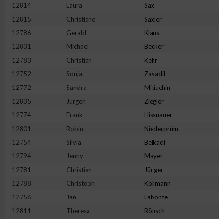
12814
Laura
Sax
Erstellung von Profilen zur Personalisierung von Inhalten
12815
Christiane
Saxler
12786
Gerald
Klaus
12831
Michael
Becker
Verwendung von Profilen zur Auswahl personalisierter Inhalte
12783
Christian
Kehr
12752
Sonja
Zavadil
Messung der Werbeleistung
12772
Sandra
Mitiuchin
12835
Jürgen
Ziegler
Messung der Performance von Inhalten
12774
Frank
Hissnauer
12801
Robin
Niederprüm
Analyse von Zielgruppen durch Statistiken oder Kombinatione
12754
Silvia
Belkadi
verschiedenen Quellen
12794
Jenny
Mayer
12781
Christian
Jünger
Entwicklung und Verbesserung der Angebote
12788
Christoph
Kollmann
12756
Jan
Labonte
Verwendung reduzierter Daten zur Auswahl von Inhalten
12811
Theresa
Rönsch