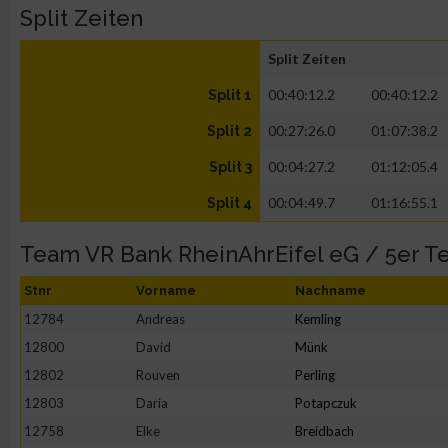
Split Zeiten
Split Zeiten
00:40:12.2
00:40:12.2
Split 1
00:27:26.0
01:07:38.2
Split 2
00:04:27.2
01:12:05.4
Split 3
00:04:49.7
01:16:55.1
Split 4
Team VR Bank RheinAhrEifel eG / 5er 
Stnr
Vorname
Nachname
12784
Andreas
Kemling
12800
David
Münk
12802
Rouven
Perling
12803
Daria
Potapczuk
12758
Elke
Breidbach