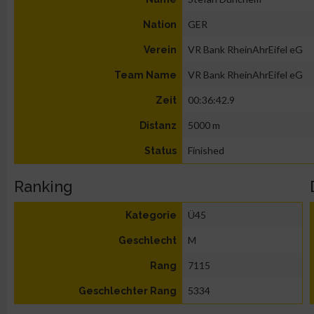
GER
Nation
VR Bank RheinAhrEifel eG
Verein
VR Bank RheinAhrEifel eG
Team Name
00:36:42.9
Zeit
5000 m
Distanz
Finished
Status
Ranking
Ü45
Kategorie
M
Geschlecht
7115
Rang
5334
Geschlechter Rang