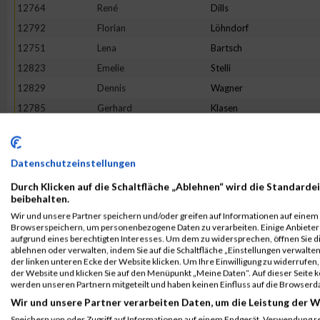
12764
René
Dills
12792
Florian
Löhndorf
12751
Lena
Bartsch
12823
Emelie
Stelli
12829
Dennis
Wagner
12785
Gerhard
Klasen
12787
Reimund
Klötsch
12821
Tamara
Sesterhenn
Datenschutzeinstellungen
12768
Sabrina
Esch
Durch Klicken auf die Schaltfläche „Ablehnen“ wird die Standardei
12753
André
Belkadi
beibehalten.
12817
Kai
Schäfer
Wir und unsere Partner speichern und/oder greifen auf Informationen auf einem G
Browserspeichern, um personenbezogene Daten zu verarbeiten. Einige Anbiete
12775
Fabian
Hockertz
aufgrund eines berechtigten Interesses. Um dem zu widersprechen, öffnen Sie die
12765
Rieke
Dünchem
ablehnen oder verwalten, indem Sie auf die Schaltfläche „Einstellungen verwalten“
der linken unteren Ecke der Website klicken. Um Ihre Einwilligung zu widerrufen, 
12834
Jennifer
Wroblewski
der Website und klicken Sie auf den Menüpunkt „Meine Daten“. Auf dieser Seite 
werden unseren Partnern mitgeteilt und haben keinen Einfluss auf die Browserd
12769
Benjamin
Eser
Wir und unsere Partner verarbeiten Daten, um die Leistung der W
12789
--
Noname
Speichern von oder Zugriff auf Informationen auf einem Endgerät. Verwendung r