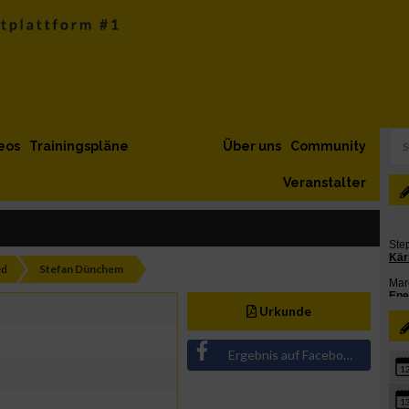
eos
Trainingspläne
Über uns
Community
Veranstalter
ed
Stefan Dünchem
Urkunde
Ergebnis auf Facebook teilen
1
1