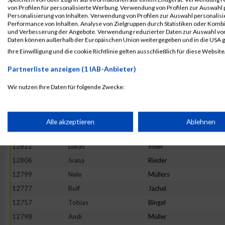
12776
Timo
Hoffmann
von Profilen für personalisierte Werbung. Verwendung von Profilen zur Auswahl p
Personalisierung von Inhalten. Verwendung von Profilen zur Auswahl personalis
12778
Lucja
Janowicz
Performance von Inhalten. Analyse von Zielgruppen durch Statistiken oder Komb
und Verbesserung der Angebote. Verwendung reduzierter Daten zur Auswahl von
12833
Laura
Wittig
Daten können außerhalb der Europäischen Union weitergegeben und in die USA 
12805
Carsten
Reinemann
Ihre Einwilligung und die cookie Richtlinie gelten ausschließlich für diese Website
12790
Florian
Kütt
Partnerliste anzeigen (1 IAB-Anbieter)
12809
Chris
Rogers
Wir nutzen Ihre Daten für folgende Zwecke:
12796
Andrea
Monschauer
IAB-Verarbeitungszwecke:
12773
Sonja
Heintz
12812
Igor
Roso
Speichern von oder Zugriff auf Informationen auf einem Endge
Alle akzeptieren
Ablehnen
12770
Sven
Frische
12822
Lukas
Stein
Verwendung reduzierter Daten zur Auswahl von Werbeanzeige
12806
Ivana
Rieder
12799
Nele
Müllers
Erstellung von Profilen für personalisierte Werbung
12777
Rolf
Jächel
12757
Tobias
Bingel
Verwendung von Profilen zur Auswahl personalisierter Werbun
12798
Andi
Müller