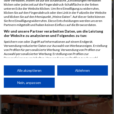
oder verwalten, indem Sie auf die Schaltfläche „Einstellungen verwalten“
klicken oder jederzeit auf die Fingerabdruck-Schaltfläche in der linken
unteren Ecke der Website klicken. Um Ihre Einwilligung zu widerrufen,
klicken Sie auf den Fingerabdruck oder den Link in der Fußzeile der Website
und klicken Sie auf den Menüpunkt „Meine Daten“. Auf dieser Seite können
Sie Ihre Einwilligung widerrufen. Diese Entscheidungen werden unseren
Partnern mitgeteilt und haben keinen Einfluss auf die Browserdaten.
Wir und unsere Partner verarbeiten Daten, um die Leistung
der Website zu analysieren und Folgendes zu tun:
Speichern von oder Zugriff auf Informationen auf einem Endgerät.
Verwendung reduzierter Daten zur Auswahl von Werbeanzeigen. Erstellung
von Profilen für personalisierte Werbung. Verwendung von Profilen zur
Auswahl personalisierter Werbung. Erstellung von Profilen zur
Personalisierung von Inhalten. Verwendung von Profilen zur Auswahl
personalisierter Inhalte. Messung der Werbeleistung. Messung der
Performance von Inhalten. Analyse von Zielgruppen durch Statistiken oder
Kombinationen von Daten aus verschiedenen Quellen. Entwicklung und
Alle akzeptieren
Ablehnen
Verbesserung der Angebote. Verwendung reduzierter Daten zur Auswahl
von Inhalten.
Daten können außerhalb der Europäischen Union weitergegeben und in die
Nein, anpassen
USA gesendet werden.
Ihre Einwilligung und die cookie Richtlinie gelten ausschließlich für diese
Website/App.
Partnerliste anzeigen (1 IAB-Anbieter)