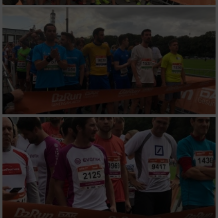
Wir nutzen Ihre Daten für folgende Zwecke:
IAB-Verarbeitungszwecke:
Speichern von oder Zugriff auf Informationen
auf einem Endgerät
Verwendung reduzierter Daten zur Auswahl
von Werbeanzeigen
Erstellung von Profilen für personalisierte
Werbung
Verwendung von Profilen zur Auswahl
personalisierter Werbung
Erstellung von Profilen zur Personalisierung
von Inhalten
Verwendung von Profilen zur Auswahl
personalisierter Inhalte
Messung der Werbeleistung