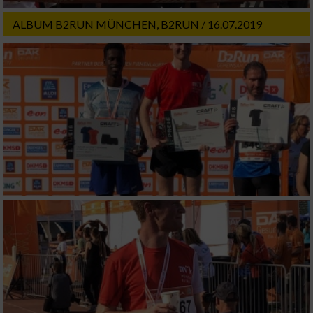
ALBUM B2RUN MÜNCHEN, B2RUN / 16.07.2019
Messung der Performance von Inhalten
Analyse von Zielgruppen durch Statistiken
oder Kombinationen von Daten aus
verschiedenen Quellen
Entwicklung und Verbesserung der Angebote
Verwendung reduzierter Daten zur Auswahl
von Inhalten
IAB-Besonderheiten:
Verwendung genauer Standortdaten
Geräte anhand von aktiv angeforderten
Informationen identifizieren
Nicht-IAB-Verarbeitungszwecke: