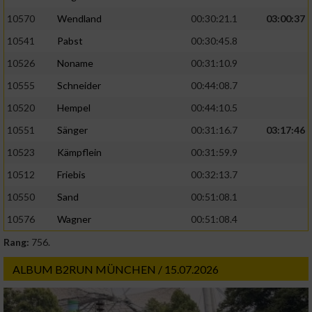
10570
Wendland
00:30:21.1
03:00:37
10541
Pabst
00:30:45.8
10526
Noname
00:31:10.9
10555
Schneider
00:44:08.7
10520
Hempel
00:44:10.5
10551
Sänger
00:31:16.7
03:17:46
10523
Kämpflein
00:31:59.9
10512
Friebis
00:32:13.7
10550
Sand
00:51:08.1
10576
Wagner
00:51:08.4
Rang:
756.
ALBUM B2RUN MÜNCHEN / 15.07.2026