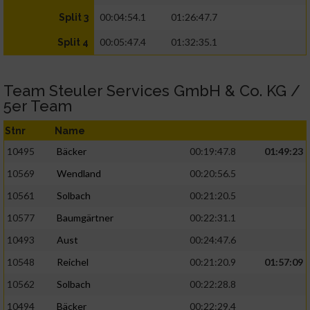
00:04:54.1
01:26:47.7
Split 3
00:05:47.4
01:32:35.1
Split 4
Team Steuler Services GmbH & Co. KG /
5er Team
Stnr
Name
10495
Bäcker
00:19:47.8
01:49:23
10569
Wendland
00:20:56.5
10561
Solbach
00:21:20.5
10577
Baumgärtner
00:22:31.1
10493
Aust
00:24:47.6
10548
Reichel
00:21:20.9
01:57:09
10562
Solbach
00:22:28.8
10494
Bäcker
00:22:29.4