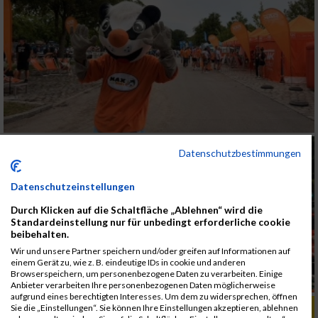
Datenschutzbestimmungen
Datenschutzeinstellungen
Durch Klicken auf die Schaltfläche „Ablehnen“ wird die
Standardeinstellung nur für unbedingt erforderliche cookie
beibehalten.
Wir und unsere Partner speichern und/oder greifen auf Informationen auf
einem Gerät zu, wie z. B. eindeutige IDs in cookie und anderen
Browserspeichern, um personenbezogene Daten zu verarbeiten. Einige
Anbieter verarbeiten Ihre personenbezogenen Daten möglicherweise
aufgrund eines berechtigten Interesses. Um dem zu widersprechen, öffnen
ALBUM B2RUN KÖLN / 05.09.2019
Sie die „Einstellungen“. Sie können Ihre Einstellungen akzeptieren, ablehnen