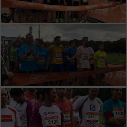
Wir nutzen Ihre Daten für folgende Zwecke:
IAB-Verarbeitungszwecke:
Speichern von oder Zugriff auf Informationen
auf einem Endgerät
Verwendung reduzierter Daten zur Auswahl
von Werbeanzeigen
Erstellung von Profilen für personalisierte
Werbung
Verwendung von Profilen zur Auswahl
personalisierter Werbung
Erstellung von Profilen zur Personalisierung
von Inhalten
Verwendung von Profilen zur Auswahl
personalisierter Inhalte