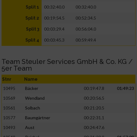
00:32:40.0
00:32:40.0
Split 1
00:19:54.5
00:52:34.5
Split 2
00:03:29.4
00:56:04.0
Split 3
00:03:45.3
00:59:49.4
Split 4
Team Steuler Services GmbH & Co. KG /
5er Team
Stnr
Name
10495
Bäcker
00:19:47.8
01:49:23
10569
Wendland
00:20:56.5
10561
Solbach
00:21:20.5
10577
Baumgärtner
00:22:31.1
10493
Aust
00:24:47.6