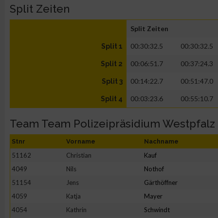
Split Zeiten
Split Zeiten
00:30:32.5
00:30:32.5
Split 1
00:06:51.7
00:37:24.3
Split 2
00:14:22.7
00:51:47.0
Split 3
00:03:23.6
00:55:10.7
Split 4
Team Team Polizeipräsidium Westpfalz
Stnr
Vorname
Nachname
51162
Christian
Kauf
4049
Nils
Nothof
51154
Jens
Gärthöffner
4059
Katja
Mayer
4054
Kathrin
Schwindt