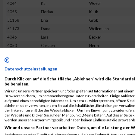
4044
Kai
Weyer
4055
Florian
Kluth
51158
Lina
Grob
51173
Dana
Weilemann
4046
Lars
Becker
4050
Carsten
Herm
4058
Kevin
Werth
4057
Anja
Halfen
Datenschutzeinstellungen
4051
Susanne
Müller
Durch Klicken auf die Schaltfläche „Ablehnen“ wird die Standardei
Rang:
42.
beibehalten.
Wir und unsere Partner speichern und/oder greifen auf Informationen auf einem G
Kontaktformular / Fragen
Browserspeichern, um personenbezogene Daten zu verarbeiten. Einige Anbiete
aufgrund eines berechtigten Interesses. Um dem zu widersprechen, öffnen Sie die
zur Zeitmessung
ablehnen oder verwalten, indem Sie auf die Schaltfläche „Einstellungen verwalten“
der linken unteren Ecke der Website klicken. Um Ihre Einwilligung zu widerrufen, 
der Website und klicken Sie auf den Menüpunkt „Meine Daten“. Auf dieser Seite 
werden unseren Partnern mitgeteilt und haben keinen Einfluss auf die Browserd
Sarah Korn
Wir und unsere Partner verarbeiten Daten, um die Leistung der W
Speichern von oder Zugriff auf Informationen auf einem Endgerät. Verwendung r