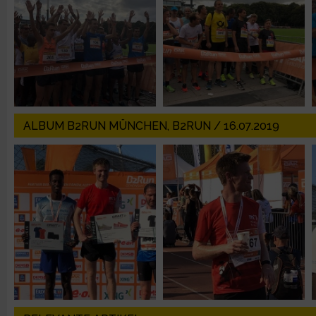
IAB-Besonderheiten:
Verwendung genauer Standortdaten
Geräte anhand von aktiv angeforderten Informationen identifi
Nicht-IAB-Verarbeitungszwecke:
ALBUM B2RUN MÜNCHEN, B2RUN / 16.07.2019
Notwendig
Performance
Funktional
Werbung