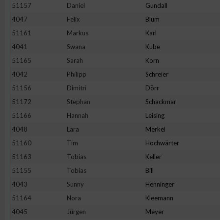
51157
Daniel
Gundall
4047
Felix
Blum
51161
Markus
Karl
4041
Swana
Kube
51165
Sarah
Korn
4042
Philipp
Schreier
51156
Dimitri
Dörr
51172
Stephan
Schackmar
51166
Hannah
Leising
4048
Lara
Merkel
51160
Tim
Hochwärter
51163
Tobias
Keller
51155
Tobias
Bill
4043
Sunny
Henninger
51164
Nora
Kleemann
4045
Jürgen
Meyer