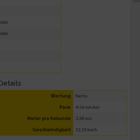
falz
falz
Details
Netto
Wertung
4:56 min/km
Pace
3,38 m/s
Meter pro Sekunde
12,18 km/h
Geschwindigkeit