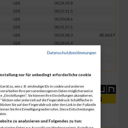
GER
00:24:39.8
GER
00:25:31.5
GER
00:30:04.6
GER
00:31:37.1
GER
00:26:38.3
02:36:57
GER
00:28:05.4
GER
00:29:16.9
Datenschutzbestimmungen
GER
00:36:27.5
GER
00:36:29.0
nstellung nur für unbedingt erforderliche cookie
erät zu, wie z. B. eindeutige IDs in cookie und anderen
r verarbeiten Ihre personenbezogenen Daten möglicherweise
 „Einstellungen“. Sie können Ihre Einstellungen akzeptieren,
 klicken oder jederzeit auf die Fingerabdruck-Schaltfläche in
klicken Sie auf den Fingerabdruck oder den Link in der Fußzeile
können Sie Ihre Einwilligung widerrufen. Diese Entscheidungen
aten.
ebsite zu analysieren und Folgendes zu tun:
eduzierter Daten zur Auswahl von Werbeanzeigen. Erstellung