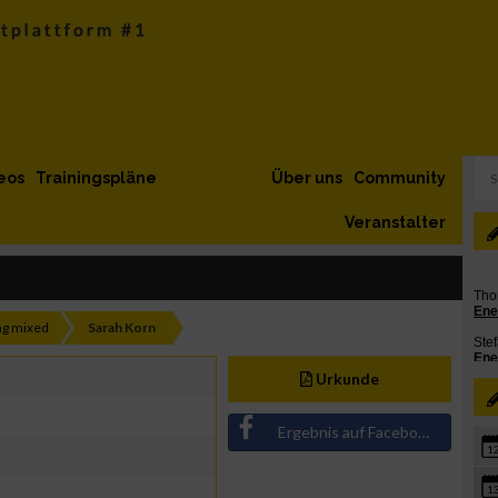
eos
Trainingspläne
Über uns
Community
Veranstalter
g mixed
Sarah Korn
Urkunde
Ergebnis auf Facebook teilen
1
1