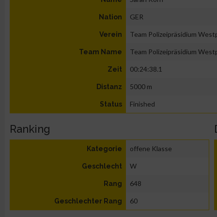
GER
Nation
Team Polizeipräsidium Westp
Verein
Team Polizeipräsidium Westp
Team Name
00:24:38.1
Zeit
5000 m
Distanz
Finished
Status
Ranking
offene Klasse
Kategorie
W
Geschlecht
648
Rang
60
Geschlechter Rang