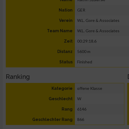
GER
Nation
W.L. Gore & Associates
Verein
W.L. Gore & Associates
Team Name
00:29:18.6
Zeit
5600 m
Distanz
Finished
Status
Ranking
offene Klasse
Kategorie
W
Geschlecht
6146
Rang
866
Geschlechter Rang