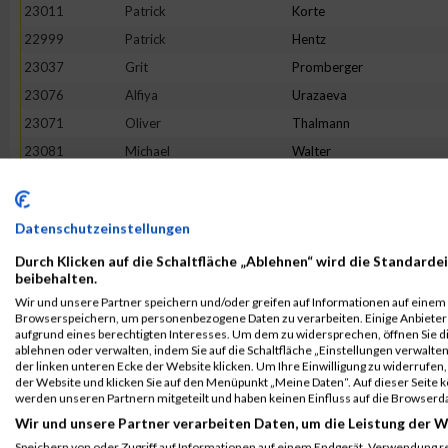
23011
Patrick
Korte
22999
Patrick
Hentz
23037
Grit
Promberger
23076
Alfiya
Urazaeva
23071
Oliver
Thalmann
23081
Michael
Walter
23053
Andreas
Schneider
23029
Magdalena
Müller
Datenschutzeinstellungen
23055
Babette
Schubert
Durch Klicken auf die Schaltfläche „Ablehnen“ wird die Standardei
23018
Léon
Luehrs
beibehalten.
23021
Hanspeter
Mauz
Wir und unsere Partner speichern und/oder greifen auf Informationen auf einem G
Browserspeichern, um personenbezogene Daten zu verarbeiten. Einige Anbiete
23084
Henning
Weiss
aufgrund eines berechtigten Interesses. Um dem zu widersprechen, öffnen Sie die
23045
Helena
Risbek
ablehnen oder verwalten, indem Sie auf die Schaltfläche „Einstellungen verwalten“
der linken unteren Ecke der Website klicken. Um Ihre Einwilligung zu widerrufen, 
22974
Susanne
Degebrodt
der Website und klicken Sie auf den Menüpunkt „Meine Daten“. Auf dieser Seite 
werden unseren Partnern mitgeteilt und haben keinen Einfluss auf die Browserd
23010
Ralf
Knöllinger
Wir und unsere Partner verarbeiten Daten, um die Leistung der W
22973
Jaroslaw
Czagin
Speichern von oder Zugriff auf Informationen auf einem Endgerät. Verwendung r