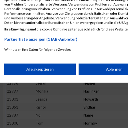
23058
Niklas
Seidl
von Profilen für personalisierte Werbung. Verwendung von Profilen zur Auswahl p
Personalisierung von Inhalten. Verwendung von Profilen zur Auswahl personalis
22968
Ileana
Bunea
Performance von Inhalten. Analyse von Zielgruppen durch Statistiken oder Komb
und Verbesserung der Angebote. Verwendung reduzierter Daten zur Auswahl von
23032
Camille
Paulme
Daten können außerhalb der Europäischen Union weitergegeben und in die USA 
23005
Hamza
Jilani
Ihre Einwilligung und die cookie Richtlinie gelten ausschließlich für diese Website
23025
Foysal
Mia
Partnerliste anzeigen (1 IAB-Anbieter)
23002
Matthias
Ignaczak
Wir nutzen Ihre Daten für folgende Zwecke:
23078
Lisa
Wagner
IAB-Verarbeitungszwecke:
23015
No
Name
23023
Andreas
Meyer
Speichern von oder Zugriff auf Informationen auf einem Endge
Alle akzeptieren
Ablehnen
23035
Ferdinand
Pongratz
22998
Stefan
Hegner
Verwendung reduzierter Daten zur Auswahl von Werbeanzeige
22997
Monika
Haslinger
23001
Jessica
Howarth
Erstellung von Profilen für personalisierte Werbung
23061
Kishor
Sridhar
22987
No
Name
Verwendung von Profilen zur Auswahl personalisierter Werbun
23000
Tom
Hormby