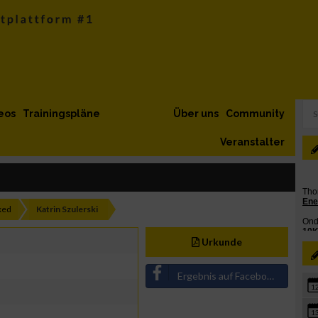
eos
Trainingspläne
Über uns
Community
Veranstalter
xed
Katrin Szulerski
Urkunde
Ergebnis auf Facebook teilen
1
1