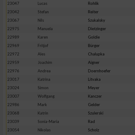
23047
Lucas
Rohlik
23042
Stefan
Reiter
23067
Nils
Szukalsky
22975
Manuela
Dietzinger
22989
Karen
Goldie
22969
Fritjof
Bürger
22972
Ales
Chalupka
22959
Joachim
Aigner
22976
Andrea
Doernhoefer
23017
Katrina
Litvaka
23024
Simon
Meyer
23007
Wolfgang
Kanczer
22986
Mark
Gelder
23068
Katrin
Szulerski
23039
Sonia-Maria
Rad
23054
Nikolas
Scholz