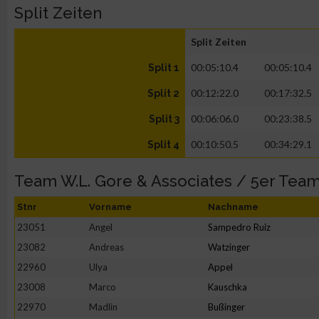
Split Zeiten
Split Zeiten
00:05:10.4
00:05:10.4
Split 1
00:12:22.0
00:17:32.5
Split 2
00:06:06.0
00:23:38.5
Split 3
00:10:50.5
00:34:29.1
Split 4
Team W.L. Gore & Associates / 5er Tea
Stnr
Vorname
Nachname
23051
Angel
Sampedro Ruiz
23082
Andreas
Watzinger
22960
Ulya
Appel
23008
Marco
Kauschka
22970
Madlin
Bußinger