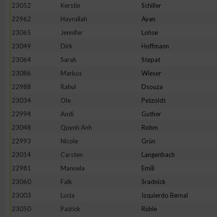
IAB-Besonderheiten:
23052
Kerstin
Schiller
22962
Hayrullah
Ayan
Verwendung genauer Standortdaten
23065
Jennifer
Lohse
23049
Dirk
Hoffmann
Geräte anhand von aktiv angeforderten Informationen identifi
23064
Sarah
Stepat
23086
Markus
Wieser
Nicht-IAB-Verarbeitungszwecke:
22988
Rahul
Dsouza
Notwendig
23034
Ole
Petzoldt
22994
Andi
Guther
Performance
23048
Quynh Anh
Rohm
22993
Nicole
Grün
Funktional
23014
Carsten
Langenbach
22981
Manuela
Emili
23060
Falk
Sradnick
Werbung
23003
Lucia
Izquierdo Bernal
23050
Patrick
Rühle