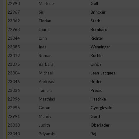
22990
Marlene
Goll
Erstellung von Profilen zur Personalisierung von Inhalten
22967
Siri
Brincker
23062
Florian
Stark
22963
Laura
Bernhard
Verwendung von Profilen zur Auswahl personalisierter Inhalte
23044
Lynn
Richter
23085
Ines
Wenninger
Messung der Werbeleistung
23012
Roman
Küchle
23075
Barbara
Ulrich
Messung der Performance von Inhalten
23004
Michael
Jean-Jacques
23046
Andreas
Roder
Analyse von Zielgruppen durch Statistiken oder Kombinatione
23036
Tamara
Predic
verschiedenen Quellen
22996
Matthias
Haschke
22995
Goran
Gyorgievski
Entwicklung und Verbesserung der Angebote
22991
Mandy
Gorlt
23030
Judith
Oberlader
Verwendung reduzierter Daten zur Auswahl von Inhalten
23040
Priyanshu
Raj