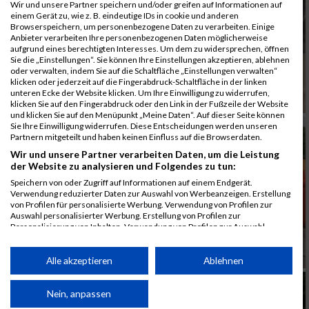
Wir und unsere Partner speichern und/oder greifen auf Informationen auf
einem Gerät zu, wie z. B. eindeutige IDs in cookie und anderen
Browserspeichern, um personenbezogene Daten zu verarbeiten. Einige
Anbieter verarbeiten Ihre personenbezogenen Daten möglicherweise
aufgrund eines berechtigten Interesses. Um dem zu widersprechen, öffnen
Sie die „Einstellungen“. Sie können Ihre Einstellungen akzeptieren, ablehnen
oder verwalten, indem Sie auf die Schaltfläche „Einstellungen verwalten“
klicken oder jederzeit auf die Fingerabdruck-Schaltfläche in der linken
unteren Ecke der Website klicken. Um Ihre Einwilligung zu widerrufen,
klicken Sie auf den Fingerabdruck oder den Link in der Fußzeile der Website
und klicken Sie auf den Menüpunkt „Meine Daten“. Auf dieser Seite können
Sie Ihre Einwilligung widerrufen. Diese Entscheidungen werden unseren
Partnern mitgeteilt und haben keinen Einfluss auf die Browserdaten.
Wir und unsere Partner verarbeiten Daten, um die Leistung
der Website zu analysieren und Folgendes zu tun:
Speichern von oder Zugriff auf Informationen auf einem Endgerät.
Verwendung reduzierter Daten zur Auswahl von Werbeanzeigen. Erstellung
von Profilen für personalisierte Werbung. Verwendung von Profilen zur
Auswahl personalisierter Werbung. Erstellung von Profilen zur
Personalisierung von Inhalten. Verwendung von Profilen zur Auswahl
personalisierter Inhalte. Messung der Werbeleistung. Messung der
Performance von Inhalten. Analyse von Zielgruppen durch Statistiken oder
Kombinationen von Daten aus verschiedenen Quellen. Entwicklung und
Alle akzeptieren
Ablehnen
Verbesserung der Angebote. Verwendung reduzierter Daten zur Auswahl
von Inhalten.
Daten können außerhalb der Europäischen Union weitergegeben und in die
Nein, anpassen
USA gesendet werden.