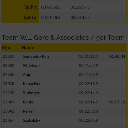
00:06:58.5
00:26:57.3
Split 3
00:11:48.5
00:38:45.8
Split 4
Team W.L. Gore & Associates / 5er Team
Stnr
Name
23051
Sampedro Ruiz
00:20:10.4
01:48:34
23082
Watzinger
00:21:57.9
22960
Appel
00:21:57.9
23008
Kauschka
00:22:13.9
22970
Bußinger
00:22:14.6
23047
Rohlik
00:22:14.6
01:57:11
23042
Reiter
00:22:32.8
23067
Szukalsky
00:22:45.9