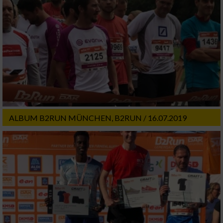
Geräte anhand von aktiv angeforderten
Informationen identifizieren
Nicht-IAB-Verarbeitungszwecke:
Notwendig
Performance
ALBUM B2RUN MÜNCHEN, B2RUN / 16.07.2019
Funktional
Werbung