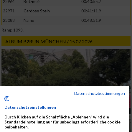
22964
Betzmeir
00:40:55.7
22971
Cardoso Stein
00:41:11.9
23088
Name
00:48:51.9
Rang:
1093.
ALBUM B2RUN MÜNCHEN / 15.07.2026
Datenschutzbestimmungen
Datenschutzeinstellungen
Durch Klicken auf die Schaltfläche „Ablehnen“ wird die
Standardeinstellung nur für unbedingt erforderliche cookie
beibehalten.