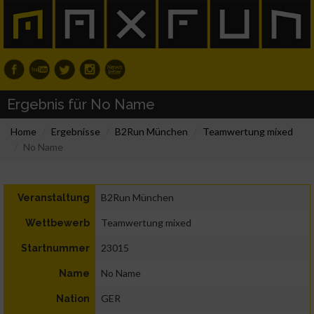
Ergebnis für No Name
Home
Ergebnisse
B2Run München
Teamwertung mixed
No Name
B2Run München
Veranstaltung
Teamwertung mixed
Wettbewerb
23015
Startnummer
No Name
Name
GER
Nation