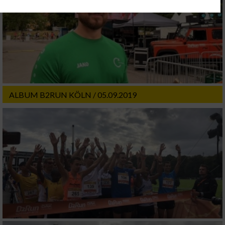
Ihre Einwilligung und die cookie Richtlinie gelten ausschließlich für diese
Website/App.
Partnerliste anzeigen (1 IAB-Anbieter)
Wir nutzen Ihre Daten für folgende Zwecke:
IAB-Verarbeitungszwecke:
Speichern von oder Zugriff auf Informationen
auf einem Endgerät
ALBUM B2RUN KÖLN / 05.09.2019
Verwendung reduzierter Daten zur Auswahl
von Werbeanzeigen
Erstellung von Profilen für personalisierte
Werbung
Verwendung von Profilen zur Auswahl
personalisierter Werbung
Erstellung von Profilen zur Personalisierung
von Inhalten