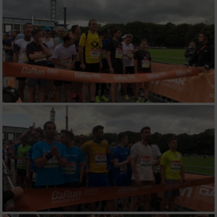
Verwendung von Profilen zur Auswahl
personalisierter Inhalte
Messung der Werbeleistung
Messung der Performance von Inhalten
Analyse von Zielgruppen durch Statistiken
oder Kombinationen von Daten aus
verschiedenen Quellen
Entwicklung und Verbesserung der Angebote
Verwendung reduzierter Daten zur Auswahl
von Inhalten
IAB-Besonderheiten:
Verwendung genauer Standortdaten