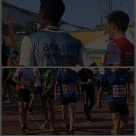
Messung der Performance von Inhalten
Analyse von Zielgruppen durch Statistiken
oder Kombinationen von Daten aus
verschiedenen Quellen
Entwicklung und Verbesserung der Angebote
Verwendung reduzierter Daten zur Auswahl
von Inhalten
IAB-Besonderheiten:
Verwendung genauer Standortdaten
Geräte anhand von aktiv angeforderten
Informationen identifizieren
Nicht-IAB-Verarbeitungszwecke:
Notwendig