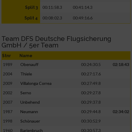
00:11:58.3
00:41:14.3
Split 3
00:08:02.3
00:49:16.6
Split 4
Team DFS Deutsche Flugsicherung
GmbH / 5er Team
Stnr
Name
1989
Obenauff
00:24:30.5
02:18:43
2004
Thiele
00:27:17.6
2009
Villalonga Correa
00:27:49.8
2002
Serno
00:29:27.8
2007
Unbehend
00:29:37.8
1987
Neumann
00:29:44.8
02:34:02
1998
Schönauer
00:30:52.9
1960
Barjenbruch
00:30:57.3