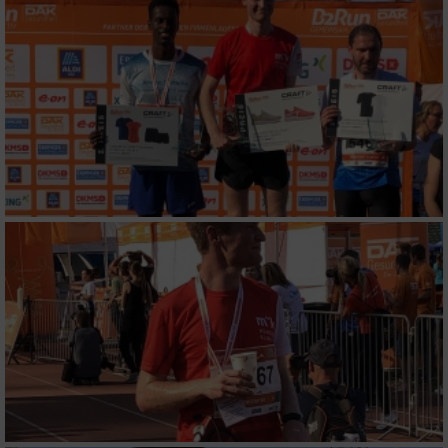
Speichern von oder Zugriff auf Informationen
auf einem Endgerät
Verwendung reduzierter Daten zur Auswahl
von Werbeanzeigen
Erstellung von Profilen für personalisierte
Werbung
Verwendung von Profilen zur Auswahl
personalisierter Werbung
Erstellung von Profilen zur Personalisierung
von Inhalten
Verwendung von Profilen zur Auswahl
personalisierter Inhalte
Messung der Werbeleistung