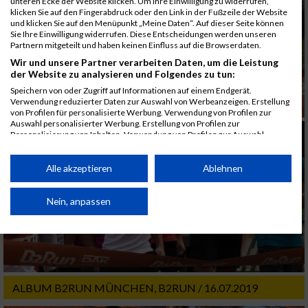
unteren Ecke der Website klicken. Um Ihre Einwilligung zu widerrufen,
klicken Sie auf den Fingerabdruck oder den Link in der Fußzeile der Website
und klicken Sie auf den Menüpunkt „Meine Daten“. Auf dieser Seite können
Sie Ihre Einwilligung widerrufen. Diese Entscheidungen werden unseren
Partnern mitgeteilt und haben keinen Einfluss auf die Browserdaten.
Wir und unsere Partner verarbeiten Daten, um die Leistung
der Website zu analysieren und Folgendes zu tun:
Speichern von oder Zugriff auf Informationen auf einem Endgerät.
Verwendung reduzierter Daten zur Auswahl von Werbeanzeigen. Erstellung
von Profilen für personalisierte Werbung. Verwendung von Profilen zur
Auswahl personalisierter Werbung. Erstellung von Profilen zur
Personalisierung von Inhalten. Verwendung von Profilen zur Auswahl
personalisierter Inhalte. Messung der Werbeleistung. Messung der
Performance von Inhalten. Analyse von Zielgruppen durch Statistiken oder
Kombinationen von Daten aus verschiedenen Quellen. Entwicklung und
Alle akzeptieren
Ablehnen
Verbesserung der Angebote. Verwendung reduzierter Daten zur Auswahl
von Inhalten.
Daten können außerhalb der Europäischen Union weitergegeben und in die
Nein, anpassen
USA gesendet werden.
Ihre Einwilligung und die cookie Richtlinie gelten ausschließlich für diese
Website/App.
Partnerliste anzeigen (1 IAB-Anbieter)
Wir nutzen Ihre Daten für folgende Zwecke:
ALBUM B2RUN MÜNCHEN, B2RUN / 16.07.2019
IAB-Verarbeitungszwecke: