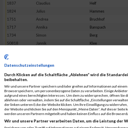
1837
Claudius
Helf
1824
Julius
Hammes
1751
Andrea
Bruchhof
1717
Annika
Banspach
1734
Simon
Berg
50818
Jannik
Klee
1930
Daniel
Matzelt
1918
Victoria
Löhr
Datenschutzeinstellungen
1853
Laura
Jax
Durch Klicken auf die Schaltfläche „Ablehnen“ wird die Standardei
2071
Reinhard
Urban
beibehalten.
1808
Simon
Göbel
Wir und unsere Partner speichern und/oder greifen auf Informationen auf einem G
Browserspeichern, um personenbezogene Daten zu verarbeiten. Einige Anbiete
2117
André Marcel
Welter
aufgrund eines berechtigten Interesses. Um dem zu widersprechen, öffnen Sie die
1896
Sophie
Krießbach
ablehnen oder verwalten, indem Sie auf die Schaltfläche „Einstellungen verwalten“
der linken unteren Ecke der Website klicken. Um Ihre Einwilligung zu widerrufen, 
2110
Charleen
Weyer
der Website und klicken Sie auf den Menüpunkt „Meine Daten“. Auf dieser Seite 
werden unseren Partnern mitgeteilt und haben keinen Einfluss auf die Browserd
1980
Boris
Reinecke
Wir und unsere Partner verarbeiten Daten, um die Leistung der W
2102
Holger
Zuchel
Speichern von oder Zugriff auf Informationen auf einem Endgerät. Verwendung r