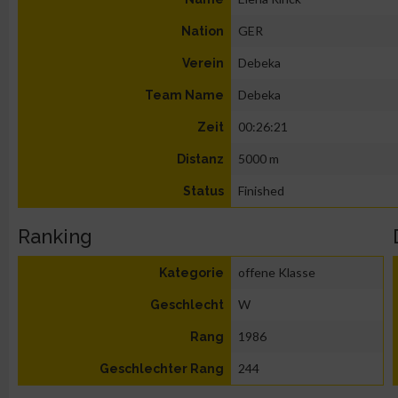
GER
Nation
Debeka
Verein
Debeka
Team Name
00:26:21
Zeit
5000 m
Distanz
Finished
Status
Ranking
offene Klasse
Kategorie
W
Geschlecht
1986
Rang
244
Geschlechter Rang