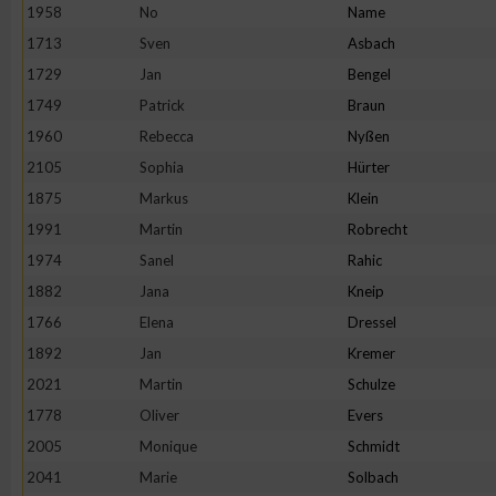
IAB-Besonderheiten:
1958
No
Name
1713
Sven
Asbach
Verwendung genauer Standortdaten
1729
Jan
Bengel
1749
Patrick
Braun
Geräte anhand von aktiv angeforderten Informationen identifi
1960
Rebecca
Nyßen
2105
Sophia
Hürter
Nicht-IAB-Verarbeitungszwecke:
1875
Markus
Klein
Notwendig
1991
Martin
Robrecht
1974
Sanel
Rahic
Performance
1882
Jana
Kneip
1766
Elena
Dressel
Funktional
1892
Jan
Kremer
2021
Martin
Schulze
1778
Oliver
Evers
Werbung
2005
Monique
Schmidt
2041
Marie
Solbach