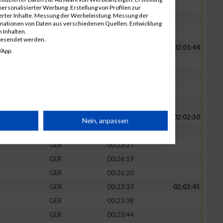
GER
00:22:55
ersonalisierter Werbung. Erstellung von Profilen zur
ierter Inhalte. Messung der Werbeleistung. Messung der
GER
00:26:12
inationen von Daten aus verschiedenen Quellen. Entwicklung
 Inhalten.
GER
00:26:13
gesendet werden.
GER
00:23:04
02:01:44
/App.
GER
00:23:04
GER
00:23:04
GER
00:26:15
GER
00:26:17
GER
00:23:08
02:02:30
rät
Nein, anpassen
GER
00:23:16
GER
00:23:27
n
GER
00:26:19
GER
00:26:20
GER
00:23:33
02:03:45
GER
00:23:38
g
GER
00:23:44