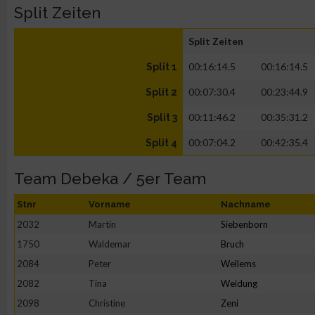
Split Zeiten
Split Zeiten
00:16:14.5
00:16:14.5
Split 1
00:07:30.4
00:23:44.9
Split 2
00:11:46.2
00:35:31.2
Split 3
00:07:04.2
00:42:35.4
Split 4
Team Debeka / 5er Team
Stnr
Vorname
Nachname
2032
Martin
Siebenborn
1750
Waldemar
Bruch
2084
Peter
Wellems
2082
Tina
Weidung
2098
Christine
Zeni