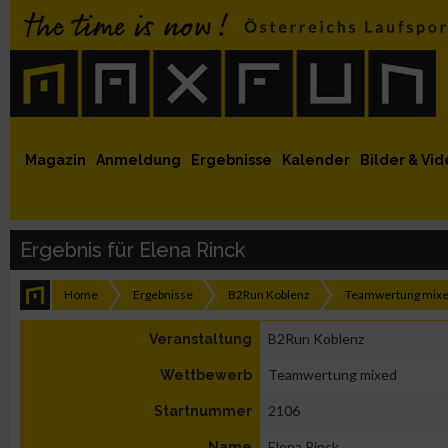
 auf Facebook
MaxFun auf Youtube
MaxFun auf Twitter
MaxFun auf Instagram
MaxFun Newsletter abonnieren
Magazin
Anmeldung
Ergebnisse
Kalender
Bilder & Vid
Ergebnis für Elena Rinck
Home
Ergebnisse
B2Run Koblenz
Teamwertung mix
B2Run Koblenz
Veranstaltung
Teamwertung mixed
Wettbewerb
2106
Startnummer
Elena Rinck
Name