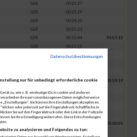
GER
00:21:27
GER
00:21:29
GER
00:24:20
GER
00:25:23
GER
00:21:44
01:57:12
GER
00:21:55
GER
00:22:07
Datenschutzbestimmungen
GER
00:25:40
GER
00:25:46
nstellung nur für unbedingt erforderliche cookie
GER
00:22:15
01:59:19
GER
00:22:20
erät zu, wie z. B. eindeutige IDs in cookie und anderen
r verarbeiten Ihre personenbezogenen Daten möglicherweise
GER
00:22:24
 „Einstellungen“. Sie können Ihre Einstellungen akzeptieren,
GER
00:26:09
 klicken oder jederzeit auf die Fingerabdruck-Schaltfläche in
klicken Sie auf den Fingerabdruck oder den Link in der Fußzeile
GER
00:26:11
können Sie Ihre Einwilligung widerrufen. Diese Entscheidungen
aten.
GER
00:22:44
02:00:55
ebsite zu analysieren und Folgendes zu tun:
GER
00:22:51
eduzierter Daten zur Auswahl von Werbeanzeigen. Erstellung