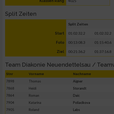
4025
Klassen Rang
Split Zeiten
Split Zeiten
01:02:32.2
01:02:32.2
Start
00:13:08.3
01:15:40.6
Foto
00:21:36.2
01:37:16.8
Ziel
Team Diakonie Neuendettelsau / Team
Stnr
Vorname
Nachname
7898
Thomas
Aigner
7868
Heidi
Storandt
7864
Roman
Daic
7904
Katarina
Poliacikova
7905
Roland
Labs