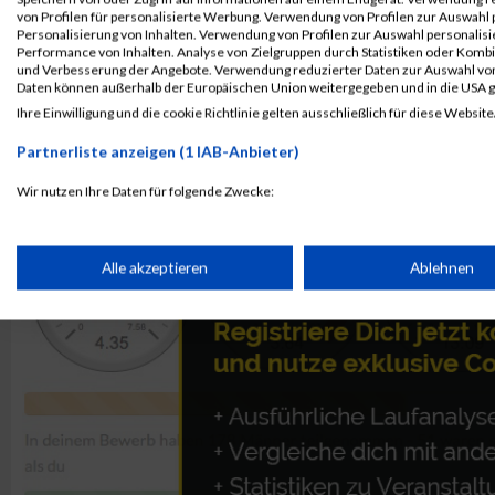
Kontaktformular / Fragen
von Profilen für personalisierte Werbung. Verwendung von Profilen zur Auswahl p
zur Zeitmessung
Personalisierung von Inhalten. Verwendung von Profilen zur Auswahl personalis
Performance von Inhalten. Analyse von Zielgruppen durch Statistiken oder Komb
und Verbesserung der Angebote. Verwendung reduzierter Daten zur Auswahl von
Daten können außerhalb der Europäischen Union weitergegeben und in die USA 
Hermann Herbst
Ihre Einwilligung und die cookie Richtlinie gelten ausschließlich für diese Website
Partnerliste anzeigen (1 IAB-Anbieter)
Wir nutzen Ihre Daten für folgende Zwecke:
IAB-Verarbeitungszwecke:
Speichern von oder Zugriff auf Informationen auf einem Endge
Alle akzeptieren
Ablehnen
Verwendung reduzierter Daten zur Auswahl von Werbeanzeige
Erstellung von Profilen für personalisierte Werbung
Verwendung von Profilen zur Auswahl personalisierter Werbun