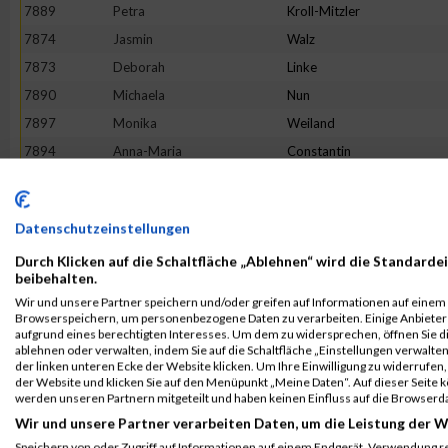
7889
Petra
Kroll-Mitzler
7874
Jasmin
Walz
7873
Deborah
Linke
7890
Michaela
Nun
7897
Monika
Weiland
7894
Anna-Maria
Constantin
7893
Friederike
Lerle
7872
Andrea
Ringel
Datenschutzeinstellungen
7880
Tanja
Schülein
Durch Klicken auf die Schaltfläche „Ablehnen“ wird die Standardei
7895
Ines
Gläser
beibehalten.
7896
Helga
Nickel
Wir und unsere Partner speichern und/oder greifen auf Informationen auf einem G
Browserspeichern, um personenbezogene Daten zu verarbeiten. Einige Anbiete
7877
Gesa
Fahl
aufgrund eines berechtigten Interesses. Um dem zu widersprechen, öffnen Sie die
7875
Julia
Pfister
ablehnen oder verwalten, indem Sie auf die Schaltfläche „Einstellungen verwalten“
der linken unteren Ecke der Website klicken. Um Ihre Einwilligung zu widerrufen, 
7882
Daniela
Zachau
der Website und klicken Sie auf den Menüpunkt „Meine Daten“. Auf dieser Seite 
werden unseren Partnern mitgeteilt und haben keinen Einfluss auf die Browserd
Rang:
1026.
Wir und unsere Partner verarbeiten Daten, um die Leistung der W
Speichern von oder Zugriff auf Informationen auf einem Endgerät. Verwendung r