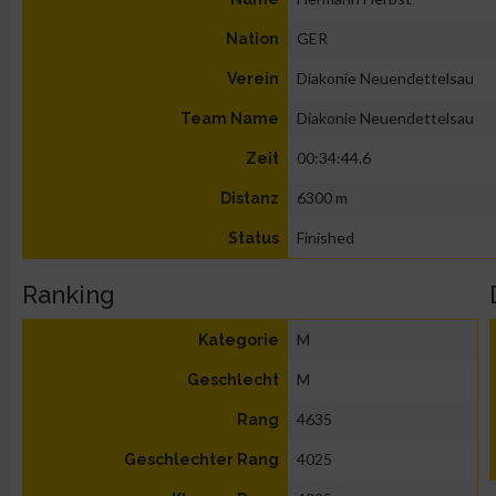
GER
Nation
Diakonie Neuendettelsau
Verein
Diakonie Neuendettelsau
Team Name
00:34:44.6
Zeit
6300 m
Distanz
Finished
Status
Ranking
M
Kategorie
M
Geschlecht
4635
Rang
4025
Geschlechter Rang