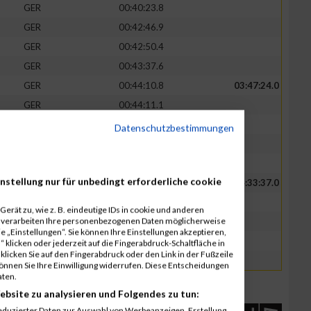
GER
00:40:23.8
GER
00:42:46.9
GER
00:42:50.4
GER
00:43:37.6
GER
00:44:10.8
03:47:24.0
GER
00:44:11.1
GER
00:44:14.8
Datenschutzbestimmungen
GER
00:47:23.4
GER
00:47:23.6
nstellung nur für unbedingt erforderliche cookie
GER
00:51:06.4
04:33:37.0
GER
00:51:07.6
erät zu, wie z. B. eindeutige IDs in cookie und anderen
r verarbeiten Ihre personenbezogenen Daten möglicherweise
GER
00:54:01.7
 „Einstellungen“. Sie können Ihre Einstellungen akzeptieren,
GER
00:54:04.4
 klicken oder jederzeit auf die Fingerabdruck-Schaltfläche in
klicken Sie auf den Fingerabdruck oder den Link in der Fußzeile
GER
01:03:16.4
können Sie Ihre Einwilligung widerrufen. Diese Entscheidungen
aten.
ebsite zu analysieren und Folgendes zu tun:
eduzierter Daten zur Auswahl von Werbeanzeigen. Erstellung