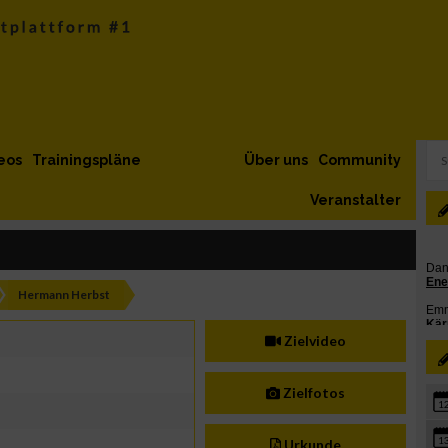
eos
Trainingspläne
Über uns
Community
Veranstalter
Hermann Herbst
Zielvideo
Zielfotos
1
1
Urkunde