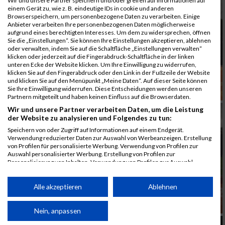
Wir und unsere Partner speichern und/oder greifen auf Informationen auf
einem Gerät zu, wie z. B. eindeutige IDs in cookie und anderen
Browserspeichern, um personenbezogene Daten zu verarbeiten. Einige
Anbieter verarbeiten Ihre personenbezogenen Daten möglicherweise
aufgrund eines berechtigten Interesses. Um dem zu widersprechen, öffnen
Sie die „Einstellungen“. Sie können Ihre Einstellungen akzeptieren, ablehnen
oder verwalten, indem Sie auf die Schaltfläche „Einstellungen verwalten“
klicken oder jederzeit auf die Fingerabdruck-Schaltfläche in der linken
unteren Ecke der Website klicken. Um Ihre Einwilligung zu widerrufen,
klicken Sie auf den Fingerabdruck oder den Link in der Fußzeile der Website
und klicken Sie auf den Menüpunkt „Meine Daten“. Auf dieser Seite können
Sie Ihre Einwilligung widerrufen. Diese Entscheidungen werden unseren
Partnern mitgeteilt und haben keinen Einfluss auf die Browserdaten.
Wir und unsere Partner verarbeiten Daten, um die Leistung
der Website zu analysieren und Folgendes zu tun:
Speichern von oder Zugriff auf Informationen auf einem Endgerät.
Verwendung reduzierter Daten zur Auswahl von Werbeanzeigen. Erstellung
von Profilen für personalisierte Werbung. Verwendung von Profilen zur
Auswahl personalisierter Werbung. Erstellung von Profilen zur
Personalisierung von Inhalten. Verwendung von Profilen zur Auswahl
personalisierter Inhalte. Messung der Werbeleistung. Messung der
Performance von Inhalten. Analyse von Zielgruppen durch Statistiken oder
Kombinationen von Daten aus verschiedenen Quellen. Entwicklung und
Alle akzeptieren
Ablehnen
Verbesserung der Angebote. Verwendung reduzierter Daten zur Auswahl
von Inhalten.
Daten können außerhalb der Europäischen Union weitergegeben und in die
Nein, anpassen
USA gesendet werden.