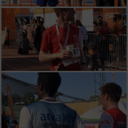
Verwendung von Profilen zur Auswahl
personalisierter Inhalte
Messung der Werbeleistung
Messung der Performance von Inhalten
Analyse von Zielgruppen durch Statistiken
oder Kombinationen von Daten aus
verschiedenen Quellen
Entwicklung und Verbesserung der Angebote
Verwendung reduzierter Daten zur Auswahl
von Inhalten
IAB-Besonderheiten:
Verwendung genauer Standortdaten