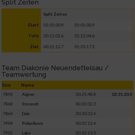
Split Zeiten
Split Zeiten
01:01:00.9
01:01:00.9
Start
00:11:03.6
01:12:04.6
Foto
00:21:12.7
01:33:17.3
Ziel
Team Diakonie Neuendettelsau /
Teamwertung
Stnr
Name
7898
Aigner
00:25:48.8
02:31:20.0
7868
Storandt
00:30:32.3
7864
Daic
00:30:32.4
7904
Poliacikova
00:32:12.4
7905
Labs
00:32:13.3