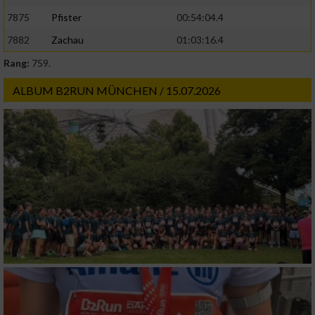
7875
Pfister
00:54:04.4
7882
Zachau
01:03:16.4
Rang:
759.
ALBUM B2RUN MÜNCHEN / 15.07.2026