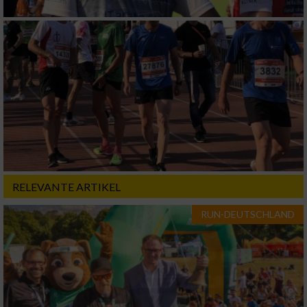
Geräte anhand von aktiv angeforderten
Informationen identifizieren
Nicht-IAB-Verarbeitungszwecke:
Notwendig
Performance
Funktional
RELEVANTE ARTIKEL
Werbung
RUN-DEUTSCHLAND