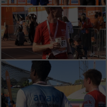
Verwendung von Profilen zur Auswahl
personalisierter Inhalte
Messung der Werbeleistung
Messung der Performance von Inhalten
Analyse von Zielgruppen durch Statistiken
oder Kombinationen von Daten aus
verschiedenen Quellen
Entwicklung und Verbesserung der Angebote
Verwendung reduzierter Daten zur Auswahl
von Inhalten
IAB-Besonderheiten:
Verwendung genauer Standortdaten