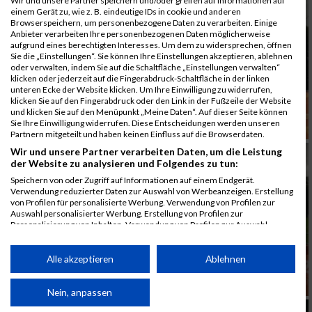
Wir und unsere Partner speichern und/oder greifen auf Informationen auf
einem Gerät zu, wie z. B. eindeutige IDs in cookie und anderen
Browserspeichern, um personenbezogene Daten zu verarbeiten. Einige
Anbieter verarbeiten Ihre personenbezogenen Daten möglicherweise
aufgrund eines berechtigten Interesses. Um dem zu widersprechen, öffnen
Sie die „Einstellungen“. Sie können Ihre Einstellungen akzeptieren, ablehnen
oder verwalten, indem Sie auf die Schaltfläche „Einstellungen verwalten“
klicken oder jederzeit auf die Fingerabdruck-Schaltfläche in der linken
unteren Ecke der Website klicken. Um Ihre Einwilligung zu widerrufen,
klicken Sie auf den Fingerabdruck oder den Link in der Fußzeile der Website
und klicken Sie auf den Menüpunkt „Meine Daten“. Auf dieser Seite können
Sie Ihre Einwilligung widerrufen. Diese Entscheidungen werden unseren
Partnern mitgeteilt und haben keinen Einfluss auf die Browserdaten.
Wir und unsere Partner verarbeiten Daten, um die Leistung
der Website zu analysieren und Folgendes zu tun:
Speichern von oder Zugriff auf Informationen auf einem Endgerät.
Verwendung reduzierter Daten zur Auswahl von Werbeanzeigen. Erstellung
von Profilen für personalisierte Werbung. Verwendung von Profilen zur
Auswahl personalisierter Werbung. Erstellung von Profilen zur
Personalisierung von Inhalten. Verwendung von Profilen zur Auswahl
personalisierter Inhalte. Messung der Werbeleistung. Messung der
Performance von Inhalten. Analyse von Zielgruppen durch Statistiken oder
Kombinationen von Daten aus verschiedenen Quellen. Entwicklung und
Alle akzeptieren
Ablehnen
Verbesserung der Angebote. Verwendung reduzierter Daten zur Auswahl
von Inhalten.
Daten können außerhalb der Europäischen Union weitergegeben und in die
Nein, anpassen
USA gesendet werden.