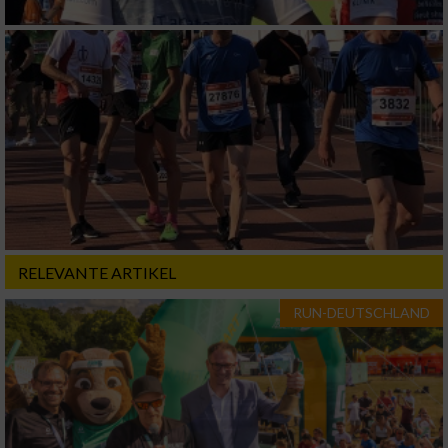
Geräte anhand von aktiv angeforderten
Informationen identifizieren
Nicht-IAB-Verarbeitungszwecke:
Notwendig
Performance
Funktional
RELEVANTE ARTIKEL
Werbung
RUN-DEUTSCHLAND