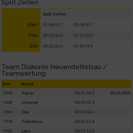
Split Zeiten
Split Zeiten
01:08:02.7
01:08:02.7
Start
00:13:00.6
01:21:03.3
Foto
00:22:36.5
01:43:39.9
Ziel
Team Diakonie Neuendettelsau /
Teamwertung
Stnr
Name
7898
Aigner
00:25:48.8
02:31:20.0
7868
Storandt
00:30:32.3
7864
Daic
00:30:32.4
7904
Poliacikova
00:32:12.4
7905
Labs
00:32:13.3