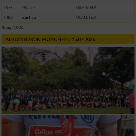
7875
Pfister
00:54:04.4
7882
Zachau
01:03:16.4
Rang:
1026.
ALBUM B2RUN MÜNCHEN / 15.07.2026