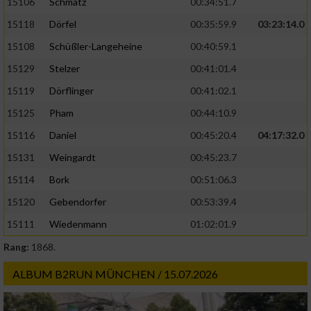
15106
Schmatz
00:34:51.7
15118
Dörfel
00:35:59.9
03:23:14.0
15108
Schüßler-Langeheine
00:40:59.1
15129
Stelzer
00:41:01.4
15119
Dörflinger
00:41:02.1
15125
Pham
00:44:10.9
15116
Daniel
00:45:20.4
04:17:32.0
15131
Weingardt
00:45:23.7
15114
Bork
00:51:06.3
15120
Gebendorfer
00:53:39.4
15111
Wiedenmann
01:02:01.9
Rang:
1868.
ALBUM B2RUN MÜNCHEN / 15.07.2026