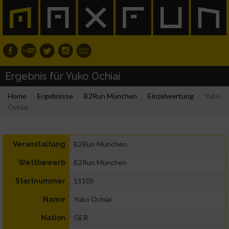
Ergebnis für Yuko Ochiai
Home
Ergebnisse
B2Run München
Einzelwertung
Yuko
Ochiai
B2Run München
Veranstaltung
B2Run München
Wettbewerb
15105
Startnummer
Yuko Ochiai
Name
GER
Nation