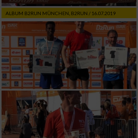
Wir nutzen Ihre Daten für folgende Zwecke:
IAB-Verarbeitungszwecke:
ALBUM B2RUN MÜNCHEN, B2RUN / 16.07.2019
Speichern von oder Zugriff auf Informationen
auf einem Endgerät
Verwendung reduzierter Daten zur Auswahl
von Werbeanzeigen
Erstellung von Profilen für personalisierte
Werbung
Verwendung von Profilen zur Auswahl
personalisierter Werbung
Erstellung von Profilen zur Personalisierung
von Inhalten
Verwendung von Profilen zur Auswahl
personalisierter Inhalte
Messung der Werbeleistung