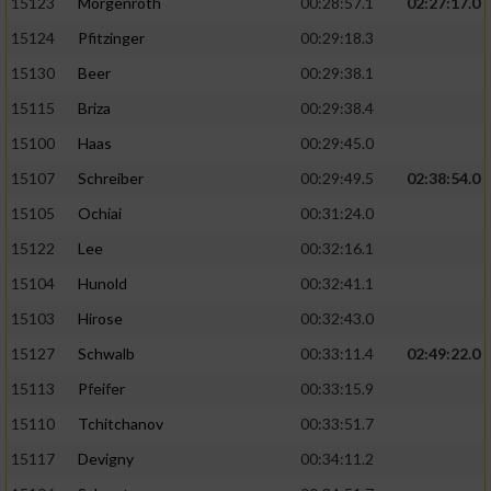
15123
Morgenroth
00:28:57.1
02:27:17.0
15124
Pfitzinger
00:29:18.3
15130
Beer
00:29:38.1
15115
Briza
00:29:38.4
15100
Haas
00:29:45.0
15107
Schreiber
00:29:49.5
02:38:54.0
15105
Ochiai
00:31:24.0
15122
Lee
00:32:16.1
15104
Hunold
00:32:41.1
15103
Hirose
00:32:43.0
15127
Schwalb
00:33:11.4
02:49:22.0
15113
Pfeifer
00:33:15.9
15110
Tchitchanov
00:33:51.7
15117
Devigny
00:34:11.2