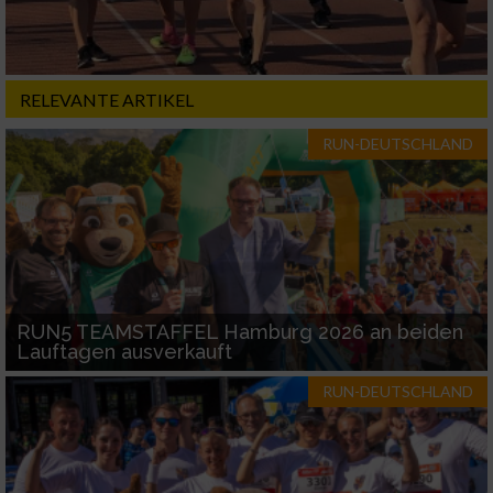
Notwendig
Performance
RELEVANTE ARTIKEL
RUN-DEUTSCHLAND
Funktional
Werbung
RUN5 TEAMSTAFFEL Hamburg 2026 an beiden
Lauftagen ausverkauft
RUN-DEUTSCHLAND