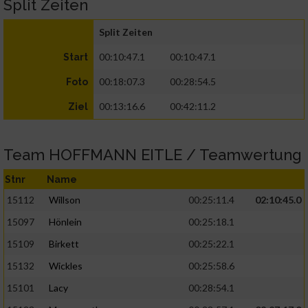
Split Zeiten
Split Zeiten
00:10:47.1
00:10:47.1
Start
00:18:07.3
00:28:54.5
Foto
00:13:16.6
00:42:11.2
Ziel
Team HOFFMANN EITLE / Teamwertung
Stnr
Name
15112
Willson
00:25:11.4
02:10:45.0
15097
Hönlein
00:25:18.1
15109
Birkett
00:25:22.1
15132
Wickles
00:25:58.6
15101
Lacy
00:28:54.1