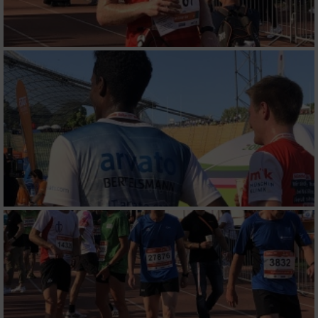
Messung der Performance von Inhalten
Analyse von Zielgruppen durch Statistiken
oder Kombinationen von Daten aus
verschiedenen Quellen
Entwicklung und Verbesserung der Angebote
Verwendung reduzierter Daten zur Auswahl
von Inhalten
IAB-Besonderheiten:
Verwendung genauer Standortdaten
Geräte anhand von aktiv angeforderten
Informationen identifizieren
Nicht-IAB-Verarbeitungszwecke: