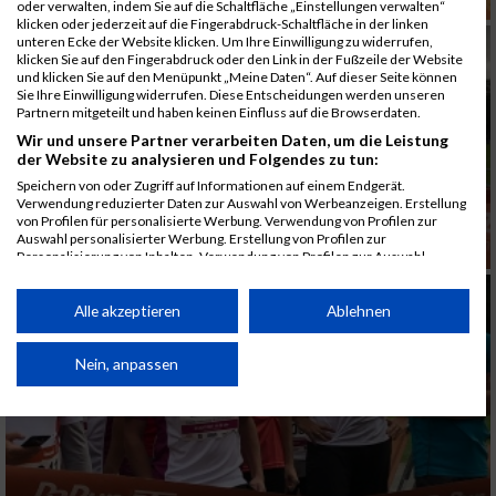
oder verwalten, indem Sie auf die Schaltfläche „Einstellungen verwalten“
klicken oder jederzeit auf die Fingerabdruck-Schaltfläche in der linken
unteren Ecke der Website klicken. Um Ihre Einwilligung zu widerrufen,
klicken Sie auf den Fingerabdruck oder den Link in der Fußzeile der Website
und klicken Sie auf den Menüpunkt „Meine Daten“. Auf dieser Seite können
Sie Ihre Einwilligung widerrufen. Diese Entscheidungen werden unseren
Partnern mitgeteilt und haben keinen Einfluss auf die Browserdaten.
Wir und unsere Partner verarbeiten Daten, um die Leistung
der Website zu analysieren und Folgendes zu tun:
Speichern von oder Zugriff auf Informationen auf einem Endgerät.
Verwendung reduzierter Daten zur Auswahl von Werbeanzeigen. Erstellung
von Profilen für personalisierte Werbung. Verwendung von Profilen zur
Auswahl personalisierter Werbung. Erstellung von Profilen zur
Personalisierung von Inhalten. Verwendung von Profilen zur Auswahl
personalisierter Inhalte. Messung der Werbeleistung. Messung der
Performance von Inhalten. Analyse von Zielgruppen durch Statistiken oder
Kombinationen von Daten aus verschiedenen Quellen. Entwicklung und
Alle akzeptieren
Ablehnen
Verbesserung der Angebote. Verwendung reduzierter Daten zur Auswahl
von Inhalten.
Daten können außerhalb der Europäischen Union weitergegeben und in die
Nein, anpassen
USA gesendet werden.
Ihre Einwilligung und die cookie Richtlinie gelten ausschließlich für diese
Website/App.
Partnerliste anzeigen (1 IAB-Anbieter)