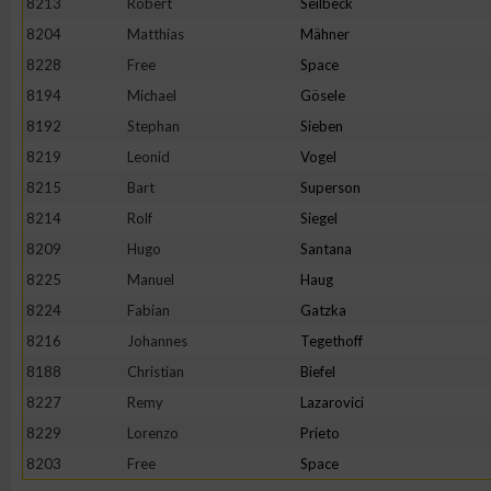
8213
Robert
Seilbeck
8204
Matthias
Mähner
8228
Free
Space
8194
Michael
Gösele
8192
Stephan
Sieben
8219
Leonid
Vogel
8215
Bart
Superson
8214
Rolf
Siegel
8209
Hugo
Santana
8225
Manuel
Haug
8224
Fabian
Gatzka
8216
Johannes
Tegethoff
8188
Christian
Biefel
8227
Remy
Lazarovici
8229
Lorenzo
Prieto
8203
Free
Space