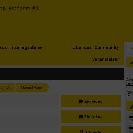
eos
Trainingspläne
Über uns
Community
Veranstalter
nnlich
Manuel Haug
Zielvideo
Zielfotos
1
1
Urkunde