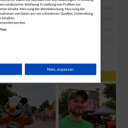
ersonalisierter Werbung. Erstellung von Profilen zur
ierter Inhalte. Messung der Werbeleistung. Messung der
inationen von Daten aus verschiedenen Quellen. Entwicklung
 Inhalten.
gesendet werden.
/App.
rät
Nein, anpassen
n
g