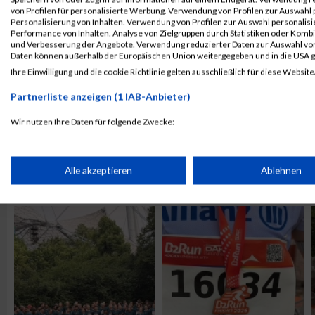
von Profilen für personalisierte Werbung. Verwendung von Profilen zur Auswahl p
Personalisierung von Inhalten. Verwendung von Profilen zur Auswahl personalis
Performance von Inhalten. Analyse von Zielgruppen durch Statistiken oder Komb
und Verbesserung der Angebote. Verwendung reduzierter Daten zur Auswahl von
Daten können außerhalb der Europäischen Union weitergegeben und in die USA 
Ihre Einwilligung und die cookie Richtlinie gelten ausschließlich für diese Website
Partnerliste anzeigen (1 IAB-Anbieter)
Wir nutzen Ihre Daten für folgende Zwecke:
IAB-Verarbeitungszwecke:
Speichern von oder Zugriff auf Informationen auf einem Endge
Alle akzeptieren
Ablehnen
ALBUM B2RUN MÜNCHEN / 15.07.2026
Verwendung reduzierter Daten zur Auswahl von Werbeanzeige
Erstellung von Profilen für personalisierte Werbung
Verwendung von Profilen zur Auswahl personalisierter Werbun