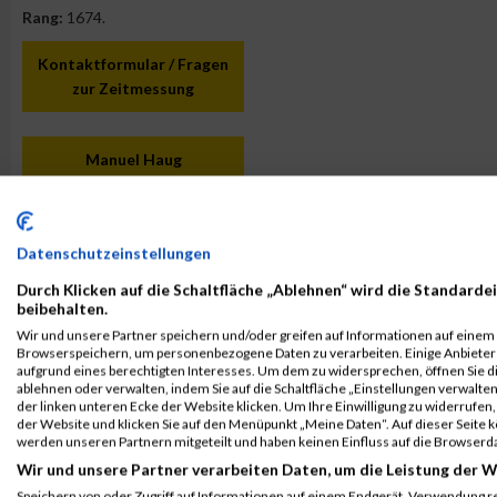
Rang:
1674.
Kontaktformular / Fragen
zur Zeitmessung
Manuel Haug
Datenschutzeinstellungen
Durch Klicken auf die Schaltfläche „Ablehnen“ wird die Standardei
beibehalten.
Wir und unsere Partner speichern und/oder greifen auf Informationen auf einem G
Browserspeichern, um personenbezogene Daten zu verarbeiten. Einige Anbiete
aufgrund eines berechtigten Interesses. Um dem zu widersprechen, öffnen Sie die
ablehnen oder verwalten, indem Sie auf die Schaltfläche „Einstellungen verwalten“
der linken unteren Ecke der Website klicken. Um Ihre Einwilligung zu widerrufen, 
der Website und klicken Sie auf den Menüpunkt „Meine Daten“. Auf dieser Seite 
werden unseren Partnern mitgeteilt und haben keinen Einfluss auf die Browserd
Wir und unsere Partner verarbeiten Daten, um die Leistung der W
Speichern von oder Zugriff auf Informationen auf einem Endgerät. Verwendung r