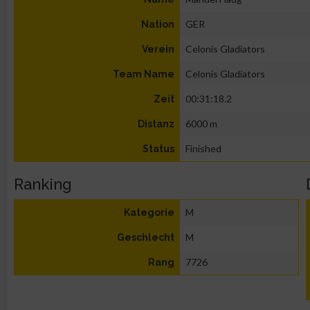
GER
Nation
Celonis Gladiators
Verein
Celonis Gladiators
Team Name
00:31:18.2
Zeit
6000 m
Distanz
Finished
Status
Ranking
M
Kategorie
M
Geschlecht
7726
Rang