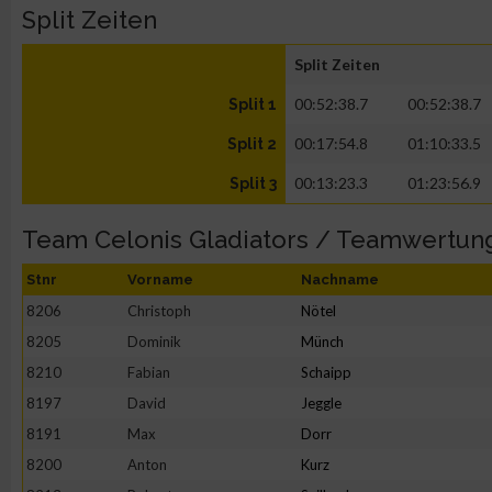
Split Zeiten
Split Zeiten
00:52:38.7
00:52:38.7
Split 1
00:17:54.8
01:10:33.5
Split 2
00:13:23.3
01:23:56.9
Split 3
Team Celonis Gladiators / Teamwertun
Stnr
Vorname
Nachname
8206
Christoph
Nötel
8205
Dominik
Münch
8210
Fabian
Schaipp
8197
David
Jeggle
8191
Max
Dorr
8200
Anton
Kurz