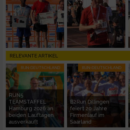
IAB-Besonderheiten:
Verwendung genauer Standortdaten
Geräte anhand von aktiv angeforderten Informationen identifi
Nicht-IAB-Verarbeitungszwecke:
RELEVANTE ARTIKEL
Notwendig
RUN-DEUTSCHLAND
RUN-DEUTSCHLAND
Performance
Funktional
RUN5
TEAMSTAFFEL
B2Run Dillingen
Hamburg 2026 an
feiert 20 Jahre
Werbung
beiden Lauftagen
Firmenlauf im
ausverkauft
Saarland