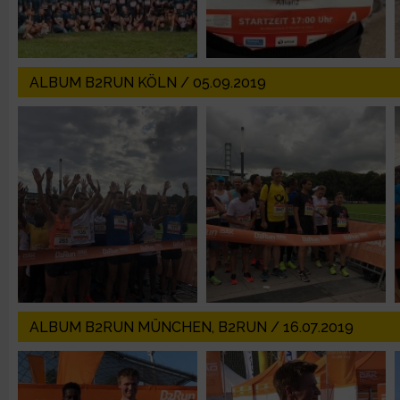
Erstellung von Profilen zur Personalisierung von Inhalten
ALBUM B2RUN KÖLN / 05.09.2019
Verwendung von Profilen zur Auswahl personalisierter Inhalte
Messung der Werbeleistung
Messung der Performance von Inhalten
Analyse von Zielgruppen durch Statistiken oder Kombinatione
verschiedenen Quellen
Entwicklung und Verbesserung der Angebote
ALBUM B2RUN MÜNCHEN, B2RUN / 16.07.2019
Verwendung reduzierter Daten zur Auswahl von Inhalten