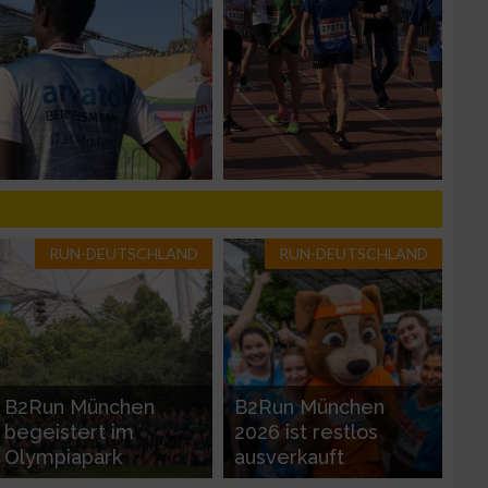
zieren
RUN-DEUTSCHLAND
RUN-DEUTSCHLAND
B2Run München
B2Run München
begeistert im
2026 ist restlos
Olympiapark
ausverkauft