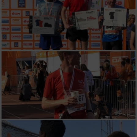
auf einem Endgerät
Verwendung reduzierter Daten zur Auswahl
von Werbeanzeigen
Erstellung von Profilen für personalisierte
Werbung
Verwendung von Profilen zur Auswahl
personalisierter Werbung
Erstellung von Profilen zur Personalisierung
von Inhalten
Verwendung von Profilen zur Auswahl
personalisierter Inhalte
Messung der Werbeleistung
Messung der Performance von Inhalten