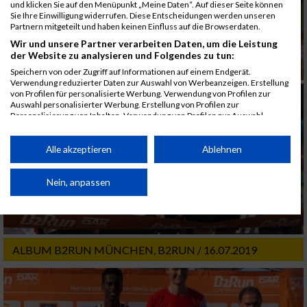
und klicken Sie auf den Menüpunkt „Meine Daten“. Auf dieser Seite können
Sie Ihre Einwilligung widerrufen. Diese Entscheidungen werden unseren
Partnern mitgeteilt und haben keinen Einfluss auf die Browserdaten.
Wir und unsere Partner verarbeiten Daten, um die Leistung
der Website zu analysieren und Folgendes zu tun:
Speichern von oder Zugriff auf Informationen auf einem Endgerät.
Verwendung reduzierter Daten zur Auswahl von Werbeanzeigen. Erstellung
von Profilen für personalisierte Werbung. Verwendung von Profilen zur
Auswahl personalisierter Werbung. Erstellung von Profilen zur
Personalisierung von Inhalten. Verwendung von Profilen zur Auswahl
personalisierter Inhalte. Messung der Werbeleistung. Messung der
Performance von Inhalten. Analyse von Zielgruppen durch Statistiken oder
Kombinationen von Daten aus verschiedenen Quellen. Entwicklung und
Alle akzeptieren
Ablehnen
Verbesserung der Angebote. Verwendung reduzierter Daten zur Auswahl
von Inhalten.
Daten können außerhalb der Europäischen Union weitergegeben und in die
Nein, anpassen
USA gesendet werden.
Ihre Einwilligung und die cookie Richtlinie gelten ausschließlich für diese
Website/App.
Partnerliste anzeigen (1 IAB-Anbieter)
ALBUM B2RUN MÜNCHEN, B2RUN / 16.07.2019
Wir nutzen Ihre Daten für folgende Zwecke:
IAB-Verarbeitungszwecke:
Speichern von oder Zugriff auf Informationen