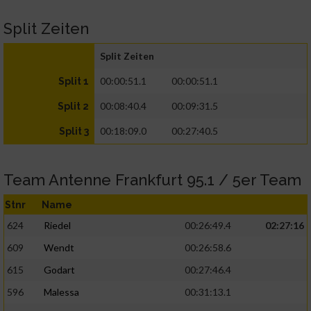
Split Zeiten
Split Zeiten
00:00:51.1
00:00:51.1
Split 1
00:08:40.4
00:09:31.5
Split 2
00:18:09.0
00:27:40.5
Split 3
Team Antenne Frankfurt 95.1 / 5er Team
Stnr
Name
624
Riedel
00:26:49.4
02:27:16
609
Wendt
00:26:58.6
615
Godart
00:27:46.4
596
Malessa
00:31:13.1