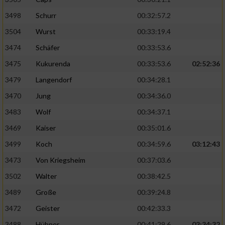
3498
Schurr
00:32:57.2
3504
Wurst
00:33:19.4
3474
Schäfer
00:33:53.6
3475
Kukurenda
00:33:53.6
02:52:36
3479
Langendorf
00:34:28.1
3470
Jung
00:34:36.0
3483
Wolf
00:34:37.1
3469
Kaiser
00:35:01.6
3499
Koch
00:34:59.6
03:12:43
3473
Von Kriegsheim
00:37:03.6
3502
Walter
00:38:42.5
3489
Große
00:39:24.8
3472
Geister
00:42:33.3
3488
Hübner
00:41:29.6
03:34:32