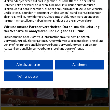
klicken oder jederzeit auf die Fingerabdruck-Schaltfläche in der linken
unteren Ecke der Website klicken. Um Ihre Einwilligung zu widerrufen,
klicken Sie auf den Fingerabdruck oder den Link in der Fußzeile der Website
und klicken Sie auf den Menüpunkt „Meine Daten“. Auf dieser Seite können
Sie Ihre Einwilligung widerrufen. Diese Entscheidungen werden unseren
Partnern mitgeteilt und haben keinen Einfluss auf die Browserdaten.
Wir und unsere Partner verarbeiten Daten, um die Leistung
der Website zu analysieren und Folgendes zu tun:
Speichern von oder Zugriff auf Informationen auf einem Endgerät.
Verwendung reduzierter Daten zur Auswahl von Werbeanzeigen. Erstellung
von Profilen für personalisierte Werbung. Verwendung von Profilen zur
Auswahl personalisierter Werbung. Erstellung von Profilen zur
Personalisierung von Inhalten. Verwendung von Profilen zur Auswahl
personalisierter Inhalte. Messung der Werbeleistung. Messung der
Performance von Inhalten. Analyse von Zielgruppen durch Statistiken oder
Kombinationen von Daten aus verschiedenen Quellen. Entwicklung und
Alle akzeptieren
Ablehnen
Verbesserung der Angebote. Verwendung reduzierter Daten zur Auswahl
von Inhalten.
Daten können außerhalb der Europäischen Union weitergegeben und in die
Nein, anpassen
USA gesendet werden.
Ihre Einwilligung und die cookie Richtlinie gelten ausschließlich für diese
Website/App.
Partnerliste anzeigen (1 IAB-Anbieter)
Wir nutzen Ihre Daten für folgende Zwecke: