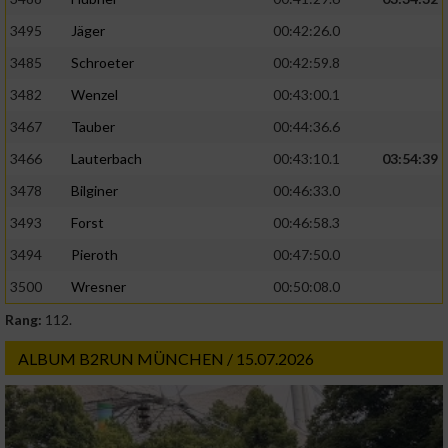
3495
Jäger
00:42:26.0
3485
Schroeter
00:42:59.8
3482
Wenzel
00:43:00.1
3467
Tauber
00:44:36.6
3466
Lauterbach
00:43:10.1
03:54:39
3478
Bilginer
00:46:33.0
3493
Forst
00:46:58.3
3494
Pieroth
00:47:50.0
3500
Wresner
00:50:08.0
Rang:
112.
ALBUM B2RUN MÜNCHEN / 15.07.2026