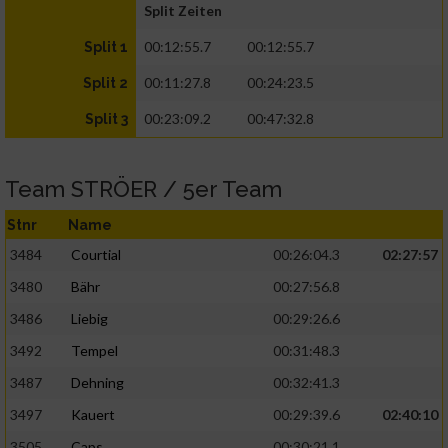
Split Zeiten
00:12:55.7
00:12:55.7
Split 1
00:11:27.8
00:24:23.5
Split 2
00:23:09.2
00:47:32.8
Split 3
Team STRÖER / 5er Team
Stnr
Name
3484
Courtial
00:26:04.3
02:27:57
3480
Bähr
00:27:56.8
3486
Liebig
00:29:26.6
3492
Tempel
00:31:48.3
3487
Dehning
00:32:41.3
3497
Kauert
00:29:39.6
02:40:10
3505
Caps
00:30:21.1