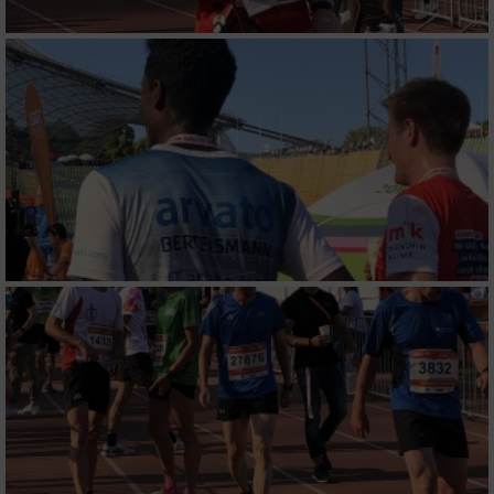
Messung der Performance von Inhalten
Analyse von Zielgruppen durch Statistiken
oder Kombinationen von Daten aus
verschiedenen Quellen
Entwicklung und Verbesserung der Angebote
Verwendung reduzierter Daten zur Auswahl
von Inhalten
IAB-Besonderheiten:
Verwendung genauer Standortdaten
Geräte anhand von aktiv angeforderten
Informationen identifizieren
Nicht-IAB-Verarbeitungszwecke: