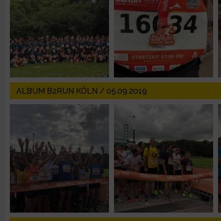
IAB-Besonderheiten:
Verwendung genauer Standortdaten
Geräte anhand von aktiv angeforderten Informationen identifi
Nicht-IAB-Verarbeitungszwecke:
ALBUM B2RUN KÖLN / 05.09.2019
Notwendig
Performance
Funktional
Werbung