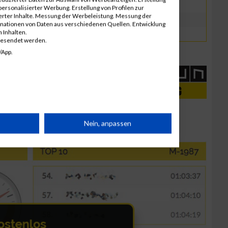
GER
00:47:38.4
ersonalisierter Werbung. Erstellung von Profilen zur
ierter Inhalte. Messung der Werbeleistung. Messung der
GER
00:47:38.9
inationen von Daten aus verschiedenen Quellen. Entwicklung
 Inhalten.
GER
00:48:42.1
gesendet werden.
/App.
rät
Nein, anpassen
n
g