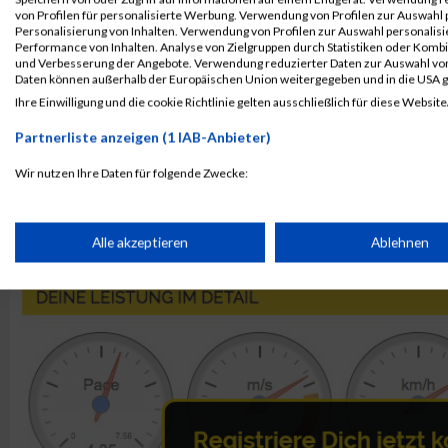
7943
Anne
Becker
von Profilen für personalisierte Werbung. Verwendung von Profilen zur Auswahl p
Personalisierung von Inhalten. Verwendung von Profilen zur Auswahl personalis
7934
Nikolas
West
Performance von Inhalten. Analyse von Zielgruppen durch Statistiken oder Komb
und Verbesserung der Angebote. Verwendung reduzierter Daten zur Auswahl von
7935
Ahn
Chung
Daten können außerhalb der Europäischen Union weitergegeben und in die USA 
Ihre Einwilligung und die cookie Richtlinie gelten ausschließlich für diese Website
Rang:
853.
Partnerliste anzeigen (1 IAB-Anbieter)
Kontaktformular / Fragen
zur Zeitmessung
Wir nutzen Ihre Daten für folgende Zwecke:
IAB-Verarbeitungszwecke:
Ioanna Vasilikos
Speichern von oder Zugriff auf Informationen auf einem Endge
Alle akzeptieren
Ablehnen
Verwendung reduzierter Daten zur Auswahl von Werbeanzeige
Erstellung von Profilen für personalisierte Werbung
Verwendung von Profilen zur Auswahl personalisierter Werbun