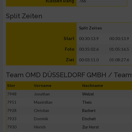
766
Klassen Rang
Split Zeiten
Split Zeiten
00:30:13.9
00:30:13.9
Start
00:35:02.6
01:05:16.5
Foto
00:03:11.0
01:08:27.6
Ziel
Team OMD DÜSSELDORF GMBH / Team
Stnr
Vorname
Nachname
7948
Jonathan
Welzel
7951
Maximilian
Theis
7928
Christian
Bachert
7933
Dominik
Etscheit
7930
Hinrich
Zur Horst