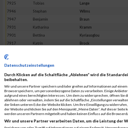
7925
Tobias
Lange
7946
Stephan
Wilms
7947
Benjamin
Braun
7931
Katharina
Kramm
7901
Bettina
Kyriasoglou
7917
Katrin
Brock
7904
Ulrich
Rößing
7908
Gajanath
Thavanesan
Datenschutzeinstellungen
7902
Doreen
Holzheier
Durch Klicken auf die Schaltfläche „Ablehnen“ wird die Standardei
7940
Anja
Fricke
beibehalten.
7914
Sabine
Lindenau
Wir und unsere Partner speichern und/oder greifen auf Informationen auf einem G
Browserspeichern, um personenbezogene Daten zu verarbeiten. Einige Anbiete
7916
Jessica
Hansen
aufgrund eines berechtigten Interesses. Um dem zu widersprechen, öffnen Sie die
7913
Jana
Eckhardt
ablehnen oder verwalten, indem Sie auf die Schaltfläche „Einstellungen verwalten“
der linken unteren Ecke der Website klicken. Um Ihre Einwilligung zu widerrufen, 
7911
Vanessa
Gerdes
der Website und klicken Sie auf den Menüpunkt „Meine Daten“. Auf dieser Seite 
werden unseren Partnern mitgeteilt und haben keinen Einfluss auf die Browserd
7918
Anna
Axelrud
Wir und unsere Partner verarbeiten Daten, um die Leistung der W
7906
Aykut
Akyel
Speichern von oder Zugriff auf Informationen auf einem Endgerät. Verwendung r