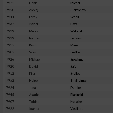
7921
Denis
Michel
7950
Alexej
Aleksiejew
7944
Leroy
Scholl
7932
Isabel
Paxa
7929
Mikes
Walpuski
7939
Nicolas
Gatsios
7915
Kristin
Meier
7905
Sven
Geilke
7926
Michael
Speckmann
7920
David
Said
7912
Kira
Stolley
7952
Holger
Thalheimer
7924
Jana
Dumke
7945
Agatha
Blasinski
7907
Tobias
Kutsche
7922
Ioanna
Vasilikos