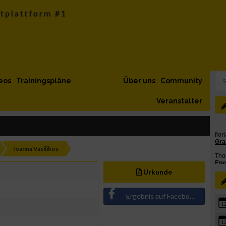
eos
Trainingspläne
Über uns
Community
Veranstalter
Ioanna Vasilikos
Urkunde
Ergebnis auf Facebook teilen
1
1