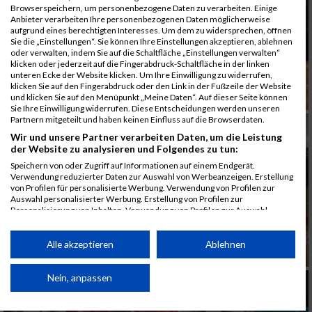
Browserspeichern, um personenbezogene Daten zu verarbeiten. Einige
Anbieter verarbeiten Ihre personenbezogenen Daten möglicherweise
aufgrund eines berechtigten Interesses. Um dem zu widersprechen, öffnen
Sie die „Einstellungen“. Sie können Ihre Einstellungen akzeptieren, ablehnen
oder verwalten, indem Sie auf die Schaltfläche „Einstellungen verwalten“
klicken oder jederzeit auf die Fingerabdruck-Schaltfläche in der linken
unteren Ecke der Website klicken. Um Ihre Einwilligung zu widerrufen,
klicken Sie auf den Fingerabdruck oder den Link in der Fußzeile der Website
und klicken Sie auf den Menüpunkt „Meine Daten“. Auf dieser Seite können
Sie Ihre Einwilligung widerrufen. Diese Entscheidungen werden unseren
Partnern mitgeteilt und haben keinen Einfluss auf die Browserdaten.
Wir und unsere Partner verarbeiten Daten, um die Leistung
der Website zu analysieren und Folgendes zu tun:
Speichern von oder Zugriff auf Informationen auf einem Endgerät.
Verwendung reduzierter Daten zur Auswahl von Werbeanzeigen. Erstellung
von Profilen für personalisierte Werbung. Verwendung von Profilen zur
Auswahl personalisierter Werbung. Erstellung von Profilen zur
Personalisierung von Inhalten. Verwendung von Profilen zur Auswahl
personalisierter Inhalte. Messung der Werbeleistung. Messung der
Performance von Inhalten. Analyse von Zielgruppen durch Statistiken oder
Kombinationen von Daten aus verschiedenen Quellen. Entwicklung und
Alle akzeptieren
Ablehnen
Verbesserung der Angebote. Verwendung reduzierter Daten zur Auswahl
von Inhalten.
Daten können außerhalb der Europäischen Union weitergegeben und in die
Nein, anpassen
USA gesendet werden.
Ihre Einwilligung und die cookie Richtlinie gelten ausschließlich für diese