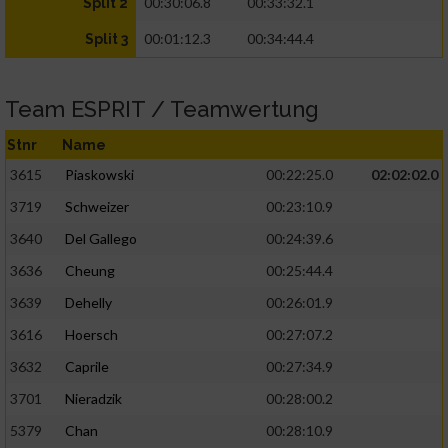
00:30:06.8
00:33:32.1
Split 2
00:01:12.3
00:34:44.4
Split 3
Team ESPRIT / Teamwertung
Stnr
Name
3615
Piaskowski
00:22:25.0
02:02:02.0
3719
Schweizer
00:23:10.9
3640
Del Gallego
00:24:39.6
3636
Cheung
00:25:44.4
3639
Dehelly
00:26:01.9
3616
Hoersch
00:27:07.2
3632
Caprile
00:27:34.9
3701
Nieradzik
00:28:00.2
5379
Chan
00:28:10.9