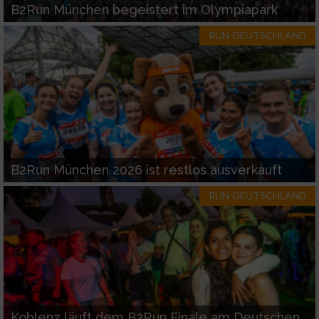
B2Run München begeistert im Olympiapark
RUN-DEUTSCHLAND
B2Run München 2026 ist restlos ausverkauft
RUN-DEUTSCHLAND
Koblenz läuft dem B2Run Finale am Deutschen