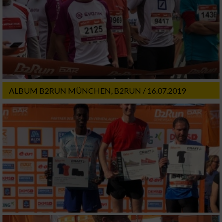
Website/App.
Partnerliste anzeigen (1 IAB-Anbieter)
Wir nutzen Ihre Daten für folgende Zwecke:
IAB-Verarbeitungszwecke:
Speichern von oder Zugriff auf Informationen
auf einem Endgerät
ALBUM B2RUN MÜNCHEN, B2RUN / 16.07.2019
Verwendung reduzierter Daten zur Auswahl
von Werbeanzeigen
Erstellung von Profilen für personalisierte
Werbung
Verwendung von Profilen zur Auswahl
personalisierter Werbung
Erstellung von Profilen zur Personalisierung
von Inhalten
Verwendung von Profilen zur Auswahl