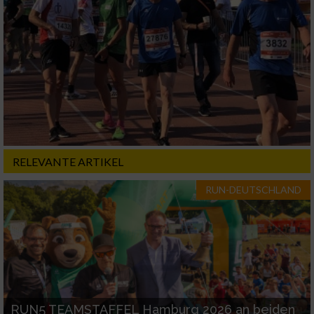
Geräte anhand von aktiv angeforderten
Informationen identifizieren
Nicht-IAB-Verarbeitungszwecke:
Notwendig
Performance
Funktional
RELEVANTE ARTIKEL
RUN-DEUTSCHLAND
Werbung
RUN5 TEAMSTAFFEL Hamburg 2026 an beiden