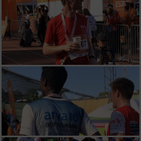
personalisierter Inhalte
Messung der Werbeleistung
Messung der Performance von Inhalten
Analyse von Zielgruppen durch Statistiken
oder Kombinationen von Daten aus
verschiedenen Quellen
Entwicklung und Verbesserung der Angebote
Verwendung reduzierter Daten zur Auswahl
von Inhalten
IAB-Besonderheiten:
Verwendung genauer Standortdaten