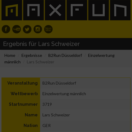
Ergebnis für Lars Schweizer
Home
Ergebnisse
B2Run Düsseldorf
Einzelwertung
männlich
Lars Schweizer
B2Run Düsseldorf
Veranstaltung
Einzelwertung männlich
Wettbewerb
3719
Startnummer
Lars Schweizer
Name
GER
Nation