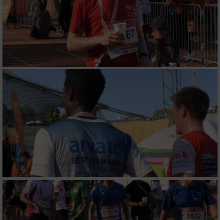
Messung der Werbeleistung
Messung der Performance von Inhalten
Analyse von Zielgruppen durch Statistiken
oder Kombinationen von Daten aus
verschiedenen Quellen
Entwicklung und Verbesserung der Angebote
Verwendung reduzierter Daten zur Auswahl
von Inhalten
IAB-Besonderheiten:
Verwendung genauer Standortdaten
Geräte anhand von aktiv angeforderten
Informationen identifizieren