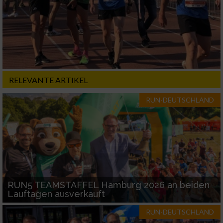
Nicht-IAB-Verarbeitungszwecke:
Notwendig
Performance
RELEVANTE ARTIKEL
Funktional
RUN-DEUTSCHLAND
Werbung
RUN5 TEAMSTAFFEL Hamburg 2026 an beiden
Lauftagen ausverkauft
RUN-DEUTSCHLAND