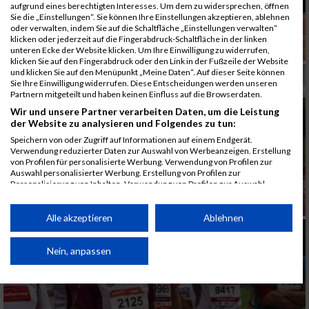
aufgrund eines berechtigten Interesses. Um dem zu widersprechen, öffnen
Sie die „Einstellungen“. Sie können Ihre Einstellungen akzeptieren, ablehnen
oder verwalten, indem Sie auf die Schaltfläche „Einstellungen verwalten“
klicken oder jederzeit auf die Fingerabdruck-Schaltfläche in der linken
unteren Ecke der Website klicken. Um Ihre Einwilligung zu widerrufen,
klicken Sie auf den Fingerabdruck oder den Link in der Fußzeile der Website
und klicken Sie auf den Menüpunkt „Meine Daten“. Auf dieser Seite können
Sie Ihre Einwilligung widerrufen. Diese Entscheidungen werden unseren
Partnern mitgeteilt und haben keinen Einfluss auf die Browserdaten.
Wir und unsere Partner verarbeiten Daten, um die Leistung
der Website zu analysieren und Folgendes zu tun:
Speichern von oder Zugriff auf Informationen auf einem Endgerät.
Verwendung reduzierter Daten zur Auswahl von Werbeanzeigen. Erstellung
von Profilen für personalisierte Werbung. Verwendung von Profilen zur
Auswahl personalisierter Werbung. Erstellung von Profilen zur
Personalisierung von Inhalten. Verwendung von Profilen zur Auswahl
personalisierter Inhalte. Messung der Werbeleistung. Messung der
Performance von Inhalten. Analyse von Zielgruppen durch Statistiken oder
Kombinationen von Daten aus verschiedenen Quellen. Entwicklung und
Alle akzeptieren
Ablehnen
Verbesserung der Angebote. Verwendung reduzierter Daten zur Auswahl
von Inhalten.
Daten können außerhalb der Europäischen Union weitergegeben und in die
Nein, anpassen
USA gesendet werden.
Ihre Einwilligung und die cookie Richtlinie gelten ausschließlich für diese
Website/App.