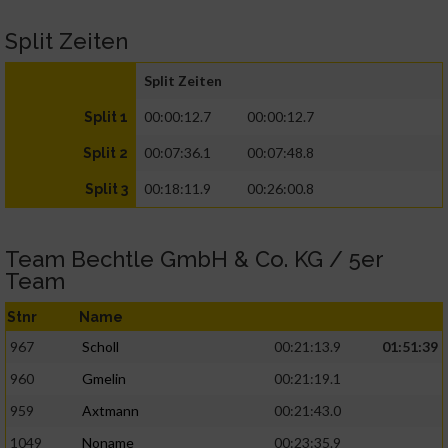
Split Zeiten
Split Zeiten
00:00:12.7
00:00:12.7
Split 1
00:07:36.1
00:07:48.8
Split 2
00:18:11.9
00:26:00.8
Split 3
Team Bechtle GmbH & Co. KG / 5er
Team
Stnr
Name
967
Scholl
00:21:13.9
01:51:39
960
Gmelin
00:21:19.1
959
Axtmann
00:21:43.0
1049
Noname
00:23:35.9