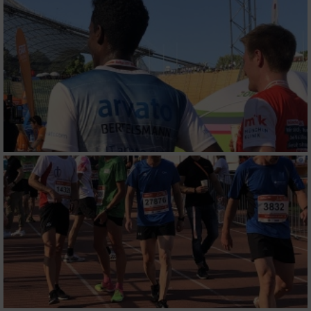
IAB-Besonderheiten:
Verwendung genauer Standortdaten
Geräte anhand von aktiv angeforderten
Informationen identifizieren
Nicht-IAB-Verarbeitungszwecke:
Notwendig
Performance
Funktional
Werbung