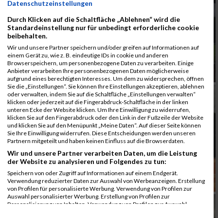
Datenschutzeinstellungen
Durch Klicken auf die Schaltfläche „Ablehnen“ wird die
Standardeinstellung nur für unbedingt erforderliche cookie
beibehalten.
Wir und unsere Partner speichern und/oder greifen auf Informationen auf
einem Gerät zu, wie z. B. eindeutige IDs in cookie und anderen
Browserspeichern, um personenbezogene Daten zu verarbeiten. Einige
Anbieter verarbeiten Ihre personenbezogenen Daten möglicherweise
aufgrund eines berechtigten Interesses. Um dem zu widersprechen, öffnen
Sie die „Einstellungen“. Sie können Ihre Einstellungen akzeptieren, ablehnen
oder verwalten, indem Sie auf die Schaltfläche „Einstellungen verwalten“
klicken oder jederzeit auf die Fingerabdruck-Schaltfläche in der linken
unteren Ecke der Website klicken. Um Ihre Einwilligung zu widerrufen,
klicken Sie auf den Fingerabdruck oder den Link in der Fußzeile der Website
und klicken Sie auf den Menüpunkt „Meine Daten“. Auf dieser Seite können
Sie Ihre Einwilligung widerrufen. Diese Entscheidungen werden unseren
Partnern mitgeteilt und haben keinen Einfluss auf die Browserdaten.
Wir und unsere Partner verarbeiten Daten, um die Leistung
der Website zu analysieren und Folgendes zu tun:
Speichern von oder Zugriff auf Informationen auf einem Endgerät.
Verwendung reduzierter Daten zur Auswahl von Werbeanzeigen. Erstellung
von Profilen für personalisierte Werbung. Verwendung von Profilen zur
Auswahl personalisierter Werbung. Erstellung von Profilen zur
Personalisierung von Inhalten. Verwendung von Profilen zur Auswahl
personalisierter Inhalte. Messung der Werbeleistung. Messung der