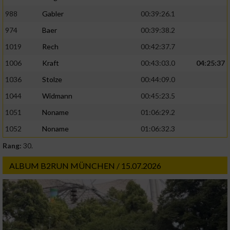
988
Gabler
00:39:26.1
974
Baer
00:39:38.2
1019
Rech
00:42:37.7
1006
Kraft
00:43:03.0
04:25:37
1036
Stolze
00:44:09.0
1044
Widmann
00:45:23.5
1051
Noname
01:06:29.2
1052
Noname
01:06:32.3
Rang:
30.
ALBUM B2RUN MÜNCHEN / 15.07.2026