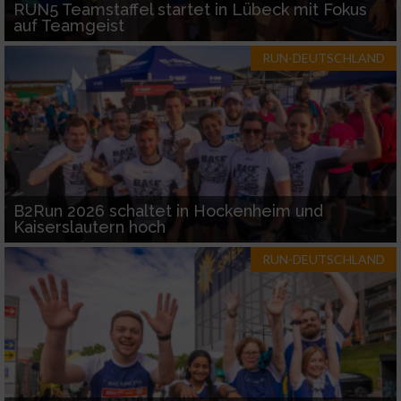
RUN5 Teamstaffel startet in Lübeck mit Fokus
auf Teamgeist
RUN-DEUTSCHLAND
B2Run 2026 schaltet in Hockenheim und
Kaiserslautern hoch
RUN-DEUTSCHLAND