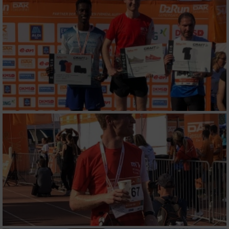
personalisierter Werbung
Erstellung von Profilen zur Personalisierung
von Inhalten
Verwendung von Profilen zur Auswahl
personalisierter Inhalte
Messung der Werbeleistung
Messung der Performance von Inhalten
Analyse von Zielgruppen durch Statistiken
oder Kombinationen von Daten aus
verschiedenen Quellen
Entwicklung und Verbesserung der Angebote
Verwendung reduzierter Daten zur Auswahl
von Inhalten