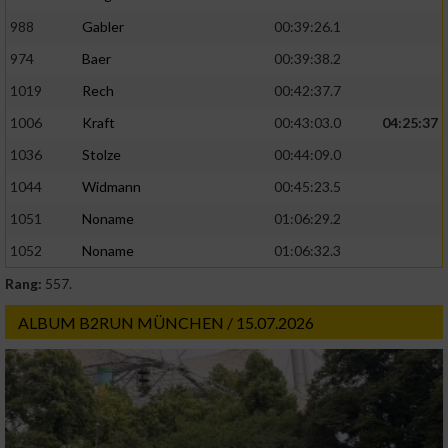
988
Gabler
00:39:26.1
974
Baer
00:39:38.2
1019
Rech
00:42:37.7
1006
Kraft
00:43:03.0
04:25:37
1036
Stolze
00:44:09.0
1044
Widmann
00:45:23.5
1051
Noname
01:06:29.2
1052
Noname
01:06:32.3
Rang:
557.
ALBUM B2RUN MÜNCHEN / 15.07.2026