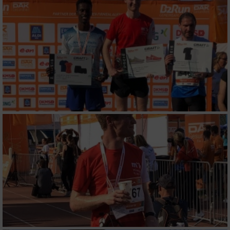
personalisierter Werbung
Erstellung von Profilen zur Personalisierung
von Inhalten
Verwendung von Profilen zur Auswahl
personalisierter Inhalte
Messung der Werbeleistung
Messung der Performance von Inhalten
Analyse von Zielgruppen durch Statistiken
oder Kombinationen von Daten aus
verschiedenen Quellen
Entwicklung und Verbesserung der Angebote
Verwendung reduzierter Daten zur Auswahl
von Inhalten