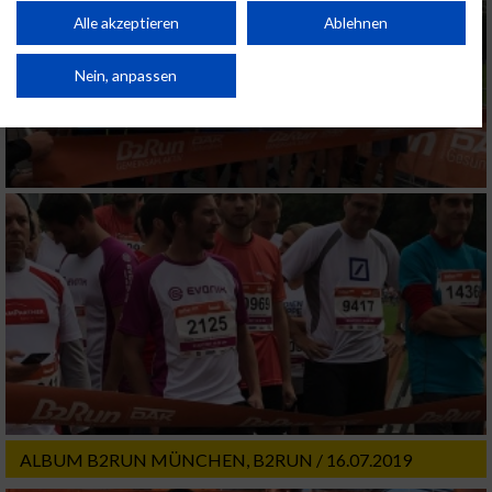
Performance von Inhalten. Analyse von Zielgruppen durch Statistiken oder
Kombinationen von Daten aus verschiedenen Quellen. Entwicklung und
Alle akzeptieren
Ablehnen
Verbesserung der Angebote. Verwendung reduzierter Daten zur Auswahl
von Inhalten.
Daten können außerhalb der Europäischen Union weitergegeben und in die
Nein, anpassen
USA gesendet werden.
Ihre Einwilligung und die cookie Richtlinie gelten ausschließlich für diese
Website/App.
Partnerliste anzeigen (1 IAB-Anbieter)
Wir nutzen Ihre Daten für folgende Zwecke:
IAB-Verarbeitungszwecke:
Speichern von oder Zugriff auf Informationen
auf einem Endgerät
Verwendung reduzierter Daten zur Auswahl
von Werbeanzeigen
Erstellung von Profilen für personalisierte
Werbung
ALBUM B2RUN MÜNCHEN, B2RUN / 16.07.2019
Verwendung von Profilen zur Auswahl