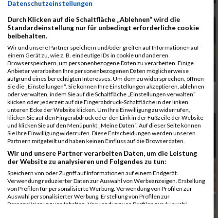
Datenschutzeinstellungen
Durch Klicken auf die Schaltfläche „Ablehnen“ wird die
Standardeinstellung nur für unbedingt erforderliche cookie
beibehalten.
Wir und unsere Partner speichern und/oder greifen auf Informationen auf
einem Gerät zu, wie z. B. eindeutige IDs in cookie und anderen
Browserspeichern, um personenbezogene Daten zu verarbeiten. Einige
Anbieter verarbeiten Ihre personenbezogenen Daten möglicherweise
aufgrund eines berechtigten Interesses. Um dem zu widersprechen, öffnen
Sie die „Einstellungen“. Sie können Ihre Einstellungen akzeptieren, ablehnen
oder verwalten, indem Sie auf die Schaltfläche „Einstellungen verwalten“
klicken oder jederzeit auf die Fingerabdruck-Schaltfläche in der linken
unteren Ecke der Website klicken. Um Ihre Einwilligung zu widerrufen,
klicken Sie auf den Fingerabdruck oder den Link in der Fußzeile der Website
und klicken Sie auf den Menüpunkt „Meine Daten“. Auf dieser Seite können
Sie Ihre Einwilligung widerrufen. Diese Entscheidungen werden unseren
Partnern mitgeteilt und haben keinen Einfluss auf die Browserdaten.
Wir und unsere Partner verarbeiten Daten, um die Leistung
der Website zu analysieren und Folgendes zu tun:
Speichern von oder Zugriff auf Informationen auf einem Endgerät.
Verwendung reduzierter Daten zur Auswahl von Werbeanzeigen. Erstellung
von Profilen für personalisierte Werbung. Verwendung von Profilen zur
Auswahl personalisierter Werbung. Erstellung von Profilen zur
Personalisierung von Inhalten. Verwendung von Profilen zur Auswahl
personalisierter Inhalte. Messung der Werbeleistung. Messung der