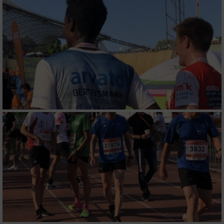
IAB-Besonderheiten:
Verwendung genauer Standortdaten
Geräte anhand von aktiv angeforderten
Informationen identifizieren
Nicht-IAB-Verarbeitungszwecke:
Notwendig
Performance
Funktional
Werbung