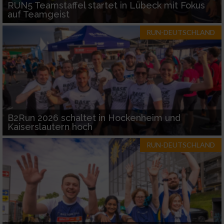
RUN5 Teamstaffel startet in Lübeck mit Fokus
auf Teamgeist
RUN-DEUTSCHLAND
B2Run 2026 schaltet in Hockenheim und
Kaiserslautern hoch
RUN-DEUTSCHLAND