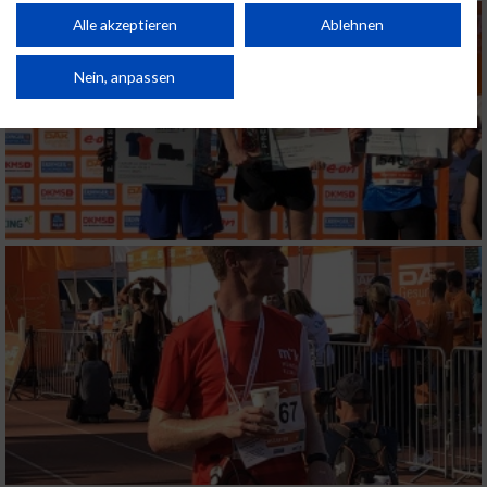
Performance von Inhalten. Analyse von Zielgruppen durch Statistiken oder
Kombinationen von Daten aus verschiedenen Quellen. Entwicklung und
Alle akzeptieren
Ablehnen
Verbesserung der Angebote. Verwendung reduzierter Daten zur Auswahl
von Inhalten.
Daten können außerhalb der Europäischen Union weitergegeben und in die
Nein, anpassen
USA gesendet werden.
Ihre Einwilligung und die cookie Richtlinie gelten ausschließlich für diese
Website/App.
Partnerliste anzeigen (1 IAB-Anbieter)
Wir nutzen Ihre Daten für folgende Zwecke:
IAB-Verarbeitungszwecke:
Speichern von oder Zugriff auf Informationen
auf einem Endgerät
Verwendung reduzierter Daten zur Auswahl
von Werbeanzeigen
Erstellung von Profilen für personalisierte
Werbung
Verwendung von Profilen zur Auswahl