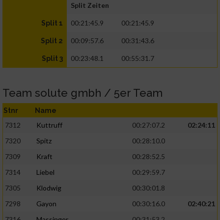
Split Zeiten
00:21:45.9
00:21:45.9
Split 1
00:09:57.6
00:31:43.6
Split 2
00:23:48.1
00:55:31.7
Split 3
Team solute gmbh / 5er Team
Stnr
Name
7312
Kuttruff
00:27:07.2
02:24:11
7320
Spitz
00:28:10.0
7309
Kraft
00:28:52.5
7314
Liebel
00:29:59.7
7305
Klodwig
00:30:01.8
7298
Gayon
00:30:16.0
02:40:21
7316
Massinger
00:31:53.2