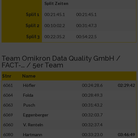
Split Zeiten
00:21:45.1
00:21:45.1
Split 1
00:10:02.2
00:31:47.3
Split 2
00:22:35.2
00:54:22.5
Split 3
Team Omikron Data Quality GmbH /
FACT-... / 5er Team
Stnr
Name
6061
Höfler
00:24:28.6
02:29:42
6064
Folda
00:28:49.3
6063
Pusch
00:31:43.2
6069
Eggenberger
00:32:03.7
6060
V. Renteln
00:32:37.4
6080
Hartmann
00:33:23.0
03:46:49