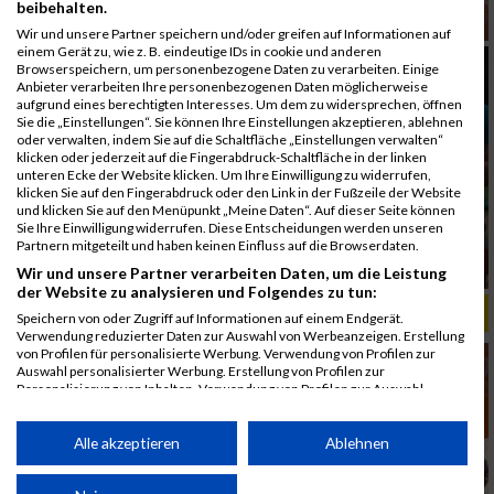
beibehalten.
Wir und unsere Partner speichern und/oder greifen auf Informationen auf
einem Gerät zu, wie z. B. eindeutige IDs in cookie und anderen
Browserspeichern, um personenbezogene Daten zu verarbeiten. Einige
Anbieter verarbeiten Ihre personenbezogenen Daten möglicherweise
aufgrund eines berechtigten Interesses. Um dem zu widersprechen, öffnen
Sie die „Einstellungen“. Sie können Ihre Einstellungen akzeptieren, ablehnen
oder verwalten, indem Sie auf die Schaltfläche „Einstellungen verwalten“
klicken oder jederzeit auf die Fingerabdruck-Schaltfläche in der linken
unteren Ecke der Website klicken. Um Ihre Einwilligung zu widerrufen,
klicken Sie auf den Fingerabdruck oder den Link in der Fußzeile der Website
und klicken Sie auf den Menüpunkt „Meine Daten“. Auf dieser Seite können
Sie Ihre Einwilligung widerrufen. Diese Entscheidungen werden unseren
Partnern mitgeteilt und haben keinen Einfluss auf die Browserdaten.
Wir und unsere Partner verarbeiten Daten, um die Leistung
der Website zu analysieren und Folgendes zu tun:
ALBUM B2RUN MÜNCHEN, B2RUN / 16.07.2019
Speichern von oder Zugriff auf Informationen auf einem Endgerät.
Verwendung reduzierter Daten zur Auswahl von Werbeanzeigen. Erstellung
von Profilen für personalisierte Werbung. Verwendung von Profilen zur
Auswahl personalisierter Werbung. Erstellung von Profilen zur
Personalisierung von Inhalten. Verwendung von Profilen zur Auswahl
personalisierter Inhalte. Messung der Werbeleistung. Messung der
Performance von Inhalten. Analyse von Zielgruppen durch Statistiken oder
Kombinationen von Daten aus verschiedenen Quellen. Entwicklung und
Alle akzeptieren
Ablehnen
Verbesserung der Angebote. Verwendung reduzierter Daten zur Auswahl
von Inhalten.