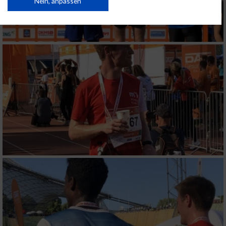
Daten können außerhalb der Europäischen Union weitergegeben und in die
Nein, anpassen
USA gesendet werden.
Ihre Einwilligung und die cookie Richtlinie gelten ausschließlich für diese
Website/App.
Partnerliste anzeigen (1 IAB-Anbieter)
Wir nutzen Ihre Daten für folgende Zwecke:
IAB-Verarbeitungszwecke:
Speichern von oder Zugriff auf Informationen
auf einem Endgerät
Verwendung reduzierter Daten zur Auswahl
von Werbeanzeigen
Erstellung von Profilen für personalisierte
Werbung
Verwendung von Profilen zur Auswahl
personalisierter Werbung
Erstellung von Profilen zur Personalisierung
von Inhalten