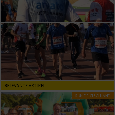
Verwendung von Profilen zur Auswahl
personalisierter Inhalte
Messung der Werbeleistung
Messung der Performance von Inhalten
Analyse von Zielgruppen durch Statistiken
oder Kombinationen von Daten aus
verschiedenen Quellen
Entwicklung und Verbesserung der Angebote
RELEVANTE ARTIKEL
Verwendung reduzierter Daten zur Auswahl
von Inhalten
RUN-DEUTSCHLAND
IAB-Besonderheiten: