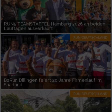
Verwendung genauer Standortdaten
Geräte anhand von aktiv angeforderten
Informationen identifizieren
RUN5 TEAMSTAFFEL Hamburg 2026 an beiden
Nicht-IAB-Verarbeitungszwecke:
Lauftagen ausverkauft
Notwendig
RUN-DEUTSCHLAND
Performance
Funktional
B2Run Dillingen feiert 20 Jahre Firmenlauf im
Werbung
Saarland
RUN-DEUTSCHLAND