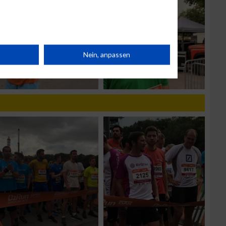
rät
Nein, anpassen
n
g