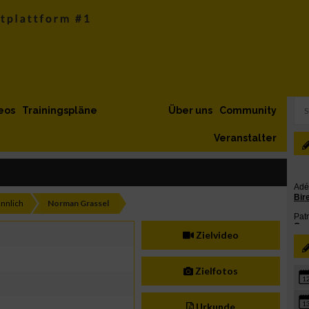
eos
Trainingspläne
Über uns
Community
Veranstalter
nnlich
Norman Grassel
Zielvideo
Zielfotos
1
1
Urkunde