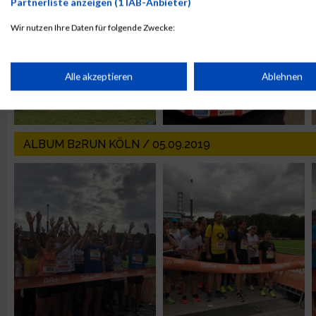
Partnerliste anzeigen (1 IAB-Anbieter)
Wir nutzen Ihre Daten für folgende Zwecke:
IAB-Verarbeitungszwecke:
Speichern von oder Zugriff auf Informationen auf einem Endge
Alle akzeptieren
Ablehnen
Verwendung reduzierter Daten zur Auswahl von Werbeanzeige
ALBUM B2RUN KÖLN / 05.09.2019
Erstellung von Profilen für personalisierte Werbung
Verwendung von Profilen zur Auswahl personalisierter Werbun
Erstellung von Profilen zur Personalisierung von Inhalten
Verwendung von Profilen zur Auswahl personalisierter Inhalte