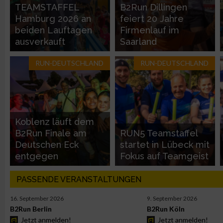
TEAMSTAFFEL
B2Run Dillingen
Nicht-IAB-Verarbeitungszwecke:
Hamburg 2026 an
feiert 20 Jahre
beiden Lauftagen
Firmenlauf im
Notwendig
ausverkauft
Saarland
Performance
RUN-DEUTSCHLAND
RUN-DEUTSCHLAND
Funktional
Koblenz läuft dem
Werbung
B2Run Finale am
RUN5 Teamstaffel
Deutschen Eck
startet in Lübeck mit
entgegen
Fokus auf Teamgeist
PASSENDE VERANSTALTUNGEN
16. September 2026
9. September 2026
B2Run Berlin
B2Run Köln
Jetzt anmelden!
Jetzt anmelden!