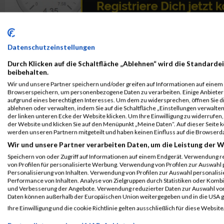
Datenschutzeinstellungen
Durch Klicken auf die Schaltfläche „Ablehnen“ wird die Standardei
beibehalten.
Wir und unsere Partner speichern und/oder greifen auf Informationen auf einem G
Browserspeichern, um personenbezogene Daten zu verarbeiten. Einige Anbiete
aufgrund eines berechtigten Interesses. Um dem zu widersprechen, öffnen Sie die
ablehnen oder verwalten, indem Sie auf die Schaltfläche „Einstellungen verwalten“
der linken unteren Ecke der Website klicken. Um Ihre Einwilligung zu widerrufen, 
der Website und klicken Sie auf den Menüpunkt „Meine Daten“. Auf dieser Seite 
werden unseren Partnern mitgeteilt und haben keinen Einfluss auf die Browserd
Wir und unsere Partner verarbeiten Daten, um die Leistung der W
Speichern von oder Zugriff auf Informationen auf einem Endgerät. Verwendung r
von Profilen für personalisierte Werbung. Verwendung von Profilen zur Auswahl p
Personalisierung von Inhalten. Verwendung von Profilen zur Auswahl personalis
Performance von Inhalten. Analyse von Zielgruppen durch Statistiken oder Komb
ALBUM B2RUN MÜNCHEN / 15.07.2026
und Verbesserung der Angebote. Verwendung reduzierter Daten zur Auswahl von
Daten können außerhalb der Europäischen Union weitergegeben und in die USA 
Ihre Einwilligung und die cookie Richtlinie gelten ausschließlich für diese Website