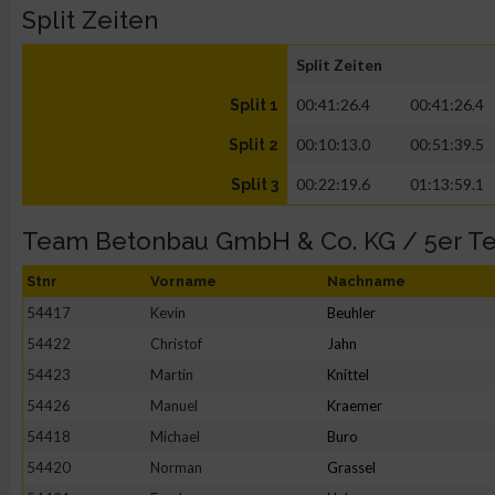
Split Zeiten
Split Zeiten
00:41:26.4
00:41:26.4
Split 1
00:10:13.0
00:51:39.5
Split 2
00:22:19.6
01:13:59.1
Split 3
Team Betonbau GmbH & Co. KG / 5er T
Stnr
Vorname
Nachname
54417
Kevin
Beuhler
54422
Christof
Jahn
54423
Martin
Knittel
54426
Manuel
Kraemer
54418
Michael
Buro
54420
Norman
Grassel