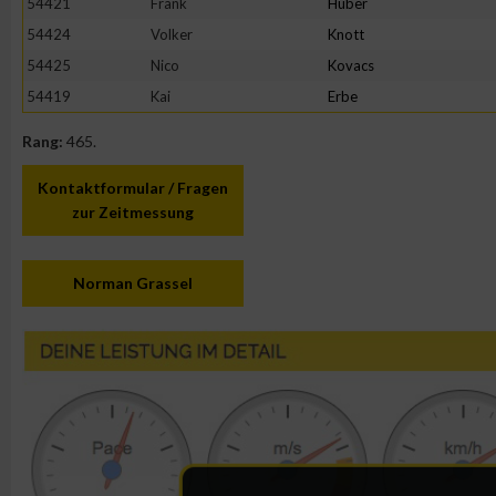
54421
Frank
Huber
54424
Volker
Knott
54425
Nico
Kovacs
54419
Kai
Erbe
Rang:
465.
Kontaktformular / Fragen
zur Zeitmessung
Norman Grassel