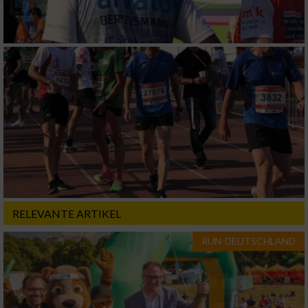
Verwendung von Profilen zur Auswahl
personalisierter Inhalte
Messung der Werbeleistung
Messung der Performance von Inhalten
Analyse von Zielgruppen durch Statistiken
oder Kombinationen von Daten aus
verschiedenen Quellen
Entwicklung und Verbesserung der Angebote
RELEVANTE ARTIKEL
Verwendung reduzierter Daten zur Auswahl
RUN-DEUTSCHLAND
von Inhalten
IAB-Besonderheiten:
Verwendung genauer Standortdaten