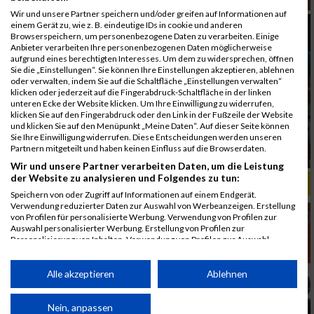
Wir und unsere Partner speichern und/oder greifen auf Informationen auf
einem Gerät zu, wie z. B. eindeutige IDs in cookie und anderen
Browserspeichern, um personenbezogene Daten zu verarbeiten. Einige
Anbieter verarbeiten Ihre personenbezogenen Daten möglicherweise
aufgrund eines berechtigten Interesses. Um dem zu widersprechen, öffnen
Sie die „Einstellungen“. Sie können Ihre Einstellungen akzeptieren, ablehnen
oder verwalten, indem Sie auf die Schaltfläche „Einstellungen verwalten“
klicken oder jederzeit auf die Fingerabdruck-Schaltfläche in der linken
unteren Ecke der Website klicken. Um Ihre Einwilligung zu widerrufen,
klicken Sie auf den Fingerabdruck oder den Link in der Fußzeile der Website
und klicken Sie auf den Menüpunkt „Meine Daten“. Auf dieser Seite können
Sie Ihre Einwilligung widerrufen. Diese Entscheidungen werden unseren
Partnern mitgeteilt und haben keinen Einfluss auf die Browserdaten.
Wir und unsere Partner verarbeiten Daten, um die Leistung
der Website zu analysieren und Folgendes zu tun:
ALBUM B2RUN MÜNCHEN, B2RUN / 16.07.2019
Speichern von oder Zugriff auf Informationen auf einem Endgerät.
Verwendung reduzierter Daten zur Auswahl von Werbeanzeigen. Erstellung
von Profilen für personalisierte Werbung. Verwendung von Profilen zur
Auswahl personalisierter Werbung. Erstellung von Profilen zur
Personalisierung von Inhalten. Verwendung von Profilen zur Auswahl
personalisierter Inhalte. Messung der Werbeleistung. Messung der
Performance von Inhalten. Analyse von Zielgruppen durch Statistiken oder
Kombinationen von Daten aus verschiedenen Quellen. Entwicklung und
Alle akzeptieren
Ablehnen
Verbesserung der Angebote. Verwendung reduzierter Daten zur Auswahl
von Inhalten.
Daten können außerhalb der Europäischen Union weitergegeben und in die
Nein, anpassen