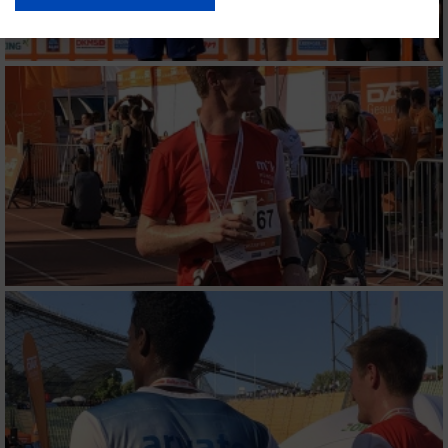
USA gesendet werden.
Ihre Einwilligung und die cookie Richtlinie gelten ausschließlich für diese
Website/App.
Partnerliste anzeigen (1 IAB-Anbieter)
Wir nutzen Ihre Daten für folgende Zwecke:
IAB-Verarbeitungszwecke:
Speichern von oder Zugriff auf Informationen
auf einem Endgerät
Verwendung reduzierter Daten zur Auswahl
von Werbeanzeigen
Erstellung von Profilen für personalisierte
Werbung
Verwendung von Profilen zur Auswahl
personalisierter Werbung
Erstellung von Profilen zur Personalisierung
von Inhalten