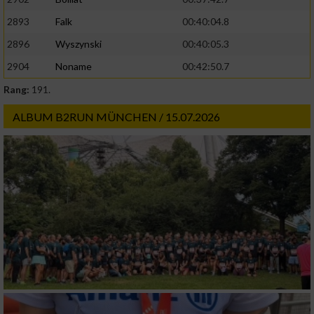
2893
Falk
00:40:04.8
2896
Wyszynski
00:40:05.3
2904
Noname
00:42:50.7
Rang:
191.
ALBUM B2RUN MÜNCHEN / 15.07.2026