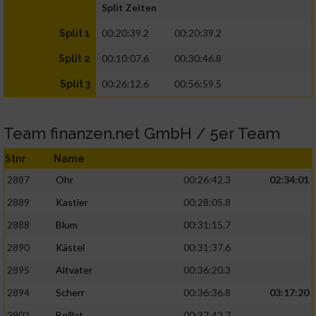
Split Zeiten
00:20:39.2
00:20:39.2
Split 1
00:10:07.6
00:30:46.8
Split 2
00:26:12.6
00:56:59.5
Split 3
Team finanzen.net GmbH / 5er Team
Stnr
Name
2887
Ohr
00:26:42.3
02:34:01
2889
Kastier
00:28:05.8
2888
Blum
00:31:15.7
2890
Kästel
00:31:37.6
2895
Altvater
00:36:20.3
2894
Scherr
00:36:36.8
03:17:20
2902
Boillat
00:37:42.7