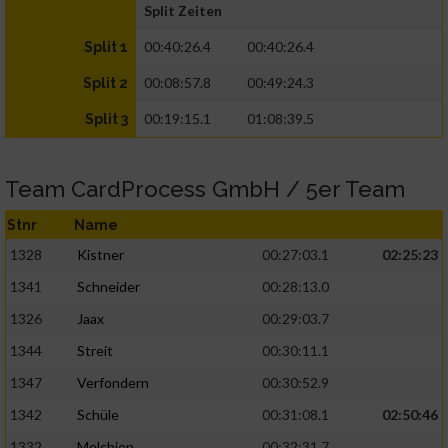
Split Zeiten
00:40:26.4
00:40:26.4
Split 1
00:08:57.8
00:49:24.3
Split 2
00:19:15.1
01:08:39.5
Split 3
Team CardProcess GmbH / 5er Team
Stnr
Name
1328
Kistner
00:27:03.1
02:25:23
1341
Schneider
00:28:13.0
1326
Jaax
00:29:03.7
1344
Streit
00:30:11.1
1347
Verfondern
00:30:52.9
1342
Schüle
00:31:08.1
02:50:46
1332
Melchien
00:32:31.7