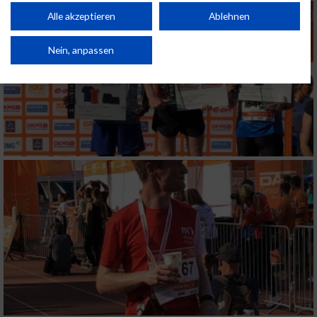
Performance von Inhalten. Analyse von Zielgruppen durch Statistiken oder
Kombinationen von Daten aus verschiedenen Quellen. Entwicklung und
Alle akzeptieren
Ablehnen
Verbesserung der Angebote. Verwendung reduzierter Daten zur Auswahl
von Inhalten.
Daten können außerhalb der Europäischen Union weitergegeben und in die
Nein, anpassen
USA gesendet werden.
Ihre Einwilligung und die cookie Richtlinie gelten ausschließlich für diese
Website/App.
Partnerliste anzeigen (1 IAB-Anbieter)
Wir nutzen Ihre Daten für folgende Zwecke:
IAB-Verarbeitungszwecke:
Speichern von oder Zugriff auf Informationen
auf einem Endgerät
Verwendung reduzierter Daten zur Auswahl
von Werbeanzeigen
Erstellung von Profilen für personalisierte
Werbung
Verwendung von Profilen zur Auswahl