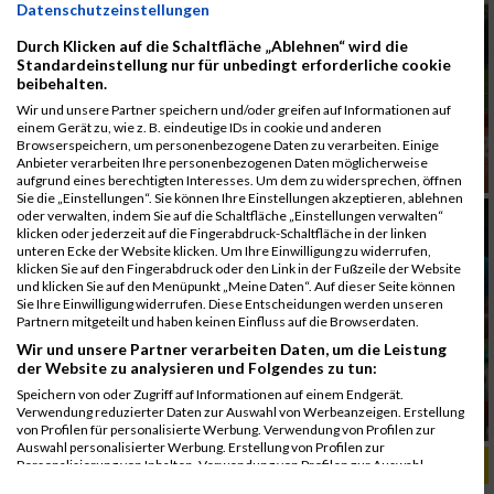
Datenschutzeinstellungen
Durch Klicken auf die Schaltfläche „Ablehnen“ wird die
Standardeinstellung nur für unbedingt erforderliche cookie
beibehalten.
Wir und unsere Partner speichern und/oder greifen auf Informationen auf
einem Gerät zu, wie z. B. eindeutige IDs in cookie und anderen
Browserspeichern, um personenbezogene Daten zu verarbeiten. Einige
Anbieter verarbeiten Ihre personenbezogenen Daten möglicherweise
aufgrund eines berechtigten Interesses. Um dem zu widersprechen, öffnen
Sie die „Einstellungen“. Sie können Ihre Einstellungen akzeptieren, ablehnen
oder verwalten, indem Sie auf die Schaltfläche „Einstellungen verwalten“
klicken oder jederzeit auf die Fingerabdruck-Schaltfläche in der linken
unteren Ecke der Website klicken. Um Ihre Einwilligung zu widerrufen,
klicken Sie auf den Fingerabdruck oder den Link in der Fußzeile der Website
und klicken Sie auf den Menüpunkt „Meine Daten“. Auf dieser Seite können
Sie Ihre Einwilligung widerrufen. Diese Entscheidungen werden unseren
Partnern mitgeteilt und haben keinen Einfluss auf die Browserdaten.
Wir und unsere Partner verarbeiten Daten, um die Leistung
der Website zu analysieren und Folgendes zu tun:
Speichern von oder Zugriff auf Informationen auf einem Endgerät.
Verwendung reduzierter Daten zur Auswahl von Werbeanzeigen. Erstellung
von Profilen für personalisierte Werbung. Verwendung von Profilen zur
Auswahl personalisierter Werbung. Erstellung von Profilen zur
ALBUM B2RUN MÜNCHEN, B2RUN / 16.07.2019
Personalisierung von Inhalten. Verwendung von Profilen zur Auswahl
personalisierter Inhalte. Messung der Werbeleistung. Messung der