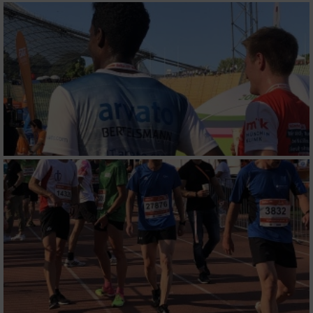
personalisierter Werbung
Erstellung von Profilen zur Personalisierung
von Inhalten
Verwendung von Profilen zur Auswahl
personalisierter Inhalte
Messung der Werbeleistung
Messung der Performance von Inhalten
Analyse von Zielgruppen durch Statistiken
oder Kombinationen von Daten aus
verschiedenen Quellen
Entwicklung und Verbesserung der Angebote
Verwendung reduzierter Daten zur Auswahl
von Inhalten