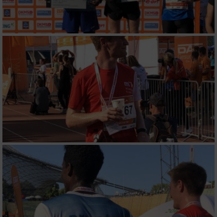
Verwendung reduzierter Daten zur Auswahl
von Werbeanzeigen
Erstellung von Profilen für personalisierte
Werbung
Verwendung von Profilen zur Auswahl
personalisierter Werbung
Erstellung von Profilen zur Personalisierung
von Inhalten
Verwendung von Profilen zur Auswahl
personalisierter Inhalte
Messung der Werbeleistung
Messung der Performance von Inhalten
Analyse von Zielgruppen durch Statistiken