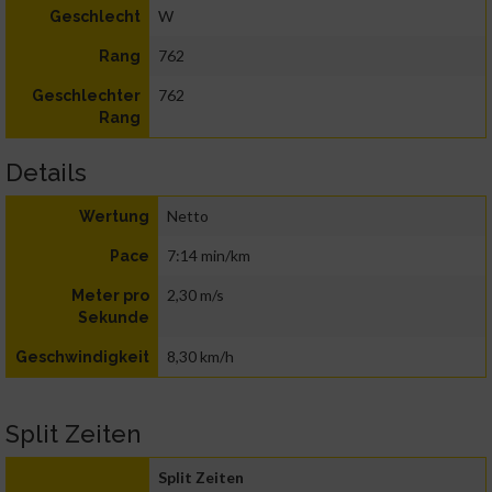
W
Geschlecht
762
Rang
762
Geschlechter
Rang
Details
Netto
Wertung
7:14 min/km
Pace
2,30 m/s
Meter pro
Sekunde
8,30 km/h
Geschwindigkeit
Split Zeiten
Split Zeiten