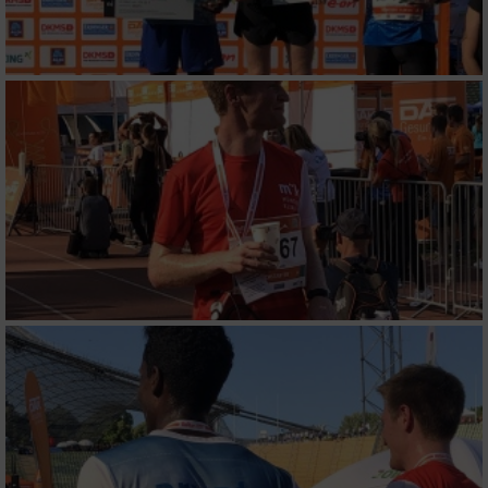
Verwendung reduzierter Daten zur Auswahl
von Werbeanzeigen
Erstellung von Profilen für personalisierte
Werbung
Verwendung von Profilen zur Auswahl
personalisierter Werbung
Erstellung von Profilen zur Personalisierung
von Inhalten
Verwendung von Profilen zur Auswahl
personalisierter Inhalte
Messung der Werbeleistung
Messung der Performance von Inhalten
Analyse von Zielgruppen durch Statistiken