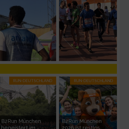
n von Daten aus
RUN-DEUTSCHLAND
RUN-DEUTSCHLAND
zieren
B2Run München
B2Run München
begeistert im
2026 ist restlos