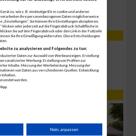
Ergebnisse
11. Juni 2026
erät zu, wie z. B. eindeutige IDs in cookie und anderen
r verarbeiten Ihre personenbezogenen Daten möglicherweise
Lübeck
B2Run Kaiserslautern
 „Einstellungen“. Sie können Ihre Einstellungen akzeptieren,
Ergebnisse
 klicken oder jederzeit auf die Fingerabdruck-Schaltfläche in
klicken Sie auf den Fingerabdruck oder den Link in der Fußzeile
können Sie Ihre Einwilligung widerrufen. Diese Entscheidungen
aten.
3. September 2026
ebsite zu analysieren und Folgendes zu tun:
B2Run Frankfurt
eduzierter Daten zur Auswahl von Werbeanzeigen. Erstellung
Jetzt anmelden!
ersonalisierter Werbung. Erstellung von Profilen zur
ierter Inhalte. Messung der Werbeleistung. Messung der
inationen von Daten aus verschiedenen Quellen. Entwicklung
19. August 2026
 Inhalten.
RUN5 TEAMSTAFFEL - Hamburg
gesendet werden.
Jetzt anmelden!
/App.
rät
Nein, anpassen