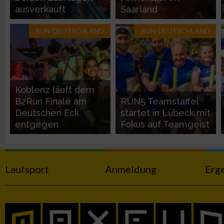
ausverkauft
Saarland
Funktional
RUN-DEUTSCHLAND
RUN-DEUTSCHLAND
Werbung
Koblenz läuft dem
B2Run Finale am
RUN5 Teamstaffel
Deutschen Eck
startet in Lübeck mit
entgegen
Fokus auf Teamgeist
Laufsport
Anmeldung
Erg