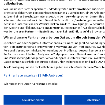
Ergebnisse
Ergebnisse
beibehalten.
30. Juni 2026
18. Juni 2026
Wir und unsere Partner speichern und/oder greifen auf Informationen auf einem G
Browserspeichern, um personenbezogene Daten zu verarbeiten. Einige Anbiete
B2Run Freiburg
RUN5 TEAMSTAFFEL - 
aufgrund eines berechtigten Interesses. Um dem zu widersprechen, öffnen Sie die
Ergebnisse
Ergebnisse
ablehnen oder verwalten, indem Sie auf die Schaltfläche „Einstellungen verwalten“
der linken unteren Ecke der Website klicken. Um Ihre Einwilligung zu widerrufen, 
PASSENDE VERANSTALTUNGEN
der Website und klicken Sie auf den Menüpunkt „Meine Daten“. Auf dieser Seite 
werden unseren Partnern mitgeteilt und haben keinen Einfluss auf die Browserd
16. September 2026
9. September 2026
Wir und unsere Partner verarbeiten Daten, um die Leistung der W
B2Run Berlin
B2Run Köln
Speichern von oder Zugriff auf Informationen auf einem Endgerät. Verwendung r
Jetzt anmelden!
Jetzt anmelden!
von Profilen für personalisierte Werbung. Verwendung von Profilen zur Auswahl p
Personalisierung von Inhalten. Verwendung von Profilen zur Auswahl personalis
Performance von Inhalten. Analyse von Zielgruppen durch Statistiken oder Komb
1. September 2026
25. August 2026
und Verbesserung der Angebote. Verwendung reduzierter Daten zur Auswahl von
B2Run Gelsenkirchen
B2Run Hamburg
Daten können außerhalb der Europäischen Union weitergegeben und in die USA 
Jetzt anmelden!
Jetzt anmelden!
Ihre Einwilligung und die cookie Richtlinie gelten ausschließlich für diese Website
ALBUM B2RUN MÜNCHEN / 15.07.2026
Partnerliste anzeigen (1 IAB-Anbieter)
Wir nutzen Ihre Daten für folgende Zwecke:
IAB-Verarbeitungszwecke:
Speichern von oder Zugriff auf Informationen auf einem Endge
Alle akzeptieren
Ablehnen