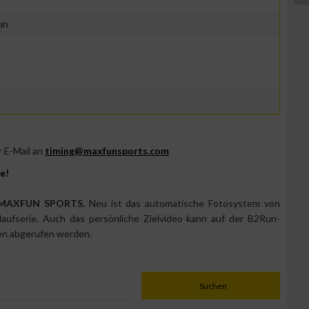
un
r E-Mail an
timing@maxfunsports.com
e!
 MAXFUN SPORTS.
Neu ist das automatische Fotosystem von
aufserie. Auch das persönliche Zielvideo kann auf der B2Run-
sen abgerufen werden.