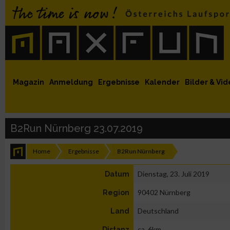
 auf Facebook
MaxFun auf Youtube
MaxFun auf Twitter
MaxFun auf Instagram
MaxFun Newsletter abonnieren
Magazin
Anmeldung
Ergebnisse
Kalender
Bilder & Vid
B2Run Nürnberg 23.07.2019
Home
Ergebnisse
B2Run Nürnberg
Dienstag, 23. Juli 2019
Datum
90402 Nürnberg
Region
Deutschland
Land
ca. 6km
Distanz