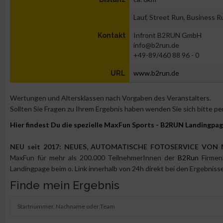
Lauf, Street Run, Business R
Infront B2RUN GmbH
Kontakt
info@b2run.de
+49-89/460 88 96 - 0
www.b2run.de
URL
Wertungen und Altersklassen nach Vorgaben des Veranstalters.
Sollten Sie Fragen zu Ihrem Ergebnis haben wenden Sie sich bitte pe
Hier findest Du die spezielle MaxFun Sports - B2RUN Landingpag
NEU seit 2017:
NEUES, AUTOMATISCHE FOTOSERVICE VON
MaxFun für mehr als 200.000 TeilnehmerInnen der
B2Run
Firmenl
Landingpage beim o. Link innerhalb von 24h direkt bei den Ergebnis
Finde mein Ergebnis