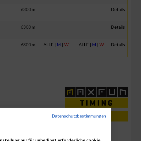
6300 m
Details
6300 m
Details
6300 m
ALLE
|
M
|
W
ALLE
|
M
|
W
Details
Datenschutzbestimmungen
7. Juli 2026
B2Run Stuttgart
nstellung nur für unbedingt erforderliche cookie