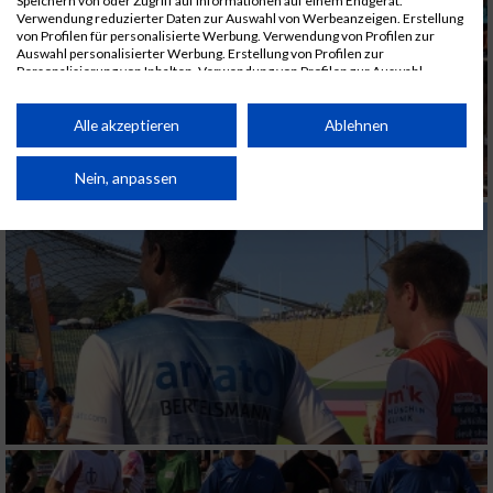
Speichern von oder Zugriff auf Informationen auf einem Endgerät.
Verwendung reduzierter Daten zur Auswahl von Werbeanzeigen. Erstellung
von Profilen für personalisierte Werbung. Verwendung von Profilen zur
Auswahl personalisierter Werbung. Erstellung von Profilen zur
Personalisierung von Inhalten. Verwendung von Profilen zur Auswahl
personalisierter Inhalte. Messung der Werbeleistung. Messung der
Performance von Inhalten. Analyse von Zielgruppen durch Statistiken oder
Kombinationen von Daten aus verschiedenen Quellen. Entwicklung und
Alle akzeptieren
Ablehnen
Verbesserung der Angebote. Verwendung reduzierter Daten zur Auswahl
von Inhalten.
Daten können außerhalb der Europäischen Union weitergegeben und in die
Nein, anpassen
USA gesendet werden.
Ihre Einwilligung und die cookie Richtlinie gelten ausschließlich für diese
Website/App.
Partnerliste anzeigen (1 IAB-Anbieter)
Wir nutzen Ihre Daten für folgende Zwecke:
IAB-Verarbeitungszwecke:
Speichern von oder Zugriff auf Informationen
auf einem Endgerät
Verwendung reduzierter Daten zur Auswahl
von Werbeanzeigen