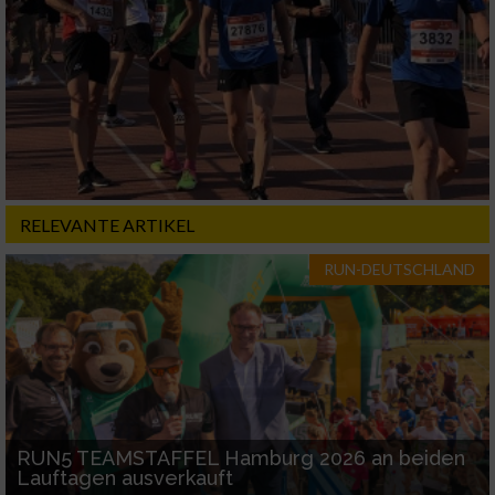
Erstellung von Profilen für personalisierte
Werbung
Verwendung von Profilen zur Auswahl
personalisierter Werbung
Erstellung von Profilen zur Personalisierung
von Inhalten
RELEVANTE ARTIKEL
Verwendung von Profilen zur Auswahl
personalisierter Inhalte
RUN-DEUTSCHLAND
Messung der Werbeleistung
Messung der Performance von Inhalten
Analyse von Zielgruppen durch Statistiken
oder Kombinationen von Daten aus
RUN5 TEAMSTAFFEL Hamburg 2026 an beiden
verschiedenen Quellen
Lauftagen ausverkauft