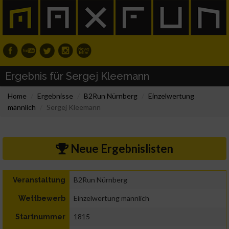
Ergebnis für Sergej Kleemann
Home
Ergebnisse
B2Run Nürnberg
Einzelwertung
männlich
Sergej Kleemann
Neue Ergebnislisten
B2Run Nürnberg
Veranstaltung
Einzelwertung männlich
Wettbewerb
1815
Startnummer