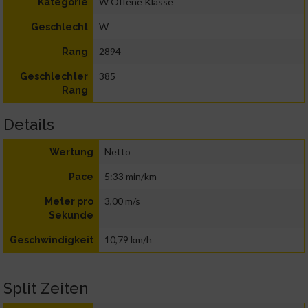
W Offene Klasse
Kategorie
W
Geschlecht
2894
Rang
385
Geschlechter
Rang
Details
Netto
Wertung
5:33 min/km
Pace
3,00 m/s
Meter pro
Sekunde
10,79 km/h
Geschwindigkeit
Split Zeiten