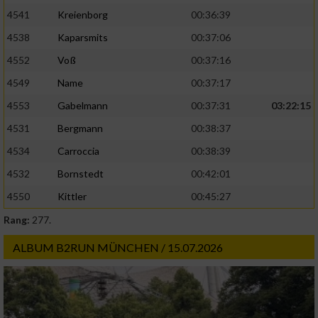
4541
Kreienborg
00:36:39
4538
Kaparsmits
00:37:06
4552
Voß
00:37:16
4549
Name
00:37:17
4553
Gabelmann
00:37:31
03:22:15
4531
Bergmann
00:38:37
4534
Carroccia
00:38:39
4532
Bornstedt
00:42:01
4550
Kittler
00:45:27
Rang:
277.
ALBUM B2RUN MÜNCHEN / 15.07.2026