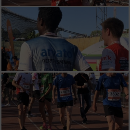
Verwendung von Profilen zur Auswahl
personalisierter Werbung
Erstellung von Profilen zur Personalisierung
von Inhalten
Verwendung von Profilen zur Auswahl
personalisierter Inhalte
Messung der Werbeleistung
Messung der Performance von Inhalten
Analyse von Zielgruppen durch Statistiken
oder Kombinationen von Daten aus
verschiedenen Quellen
Entwicklung und Verbesserung der Angebote
Verwendung reduzierter Daten zur Auswahl