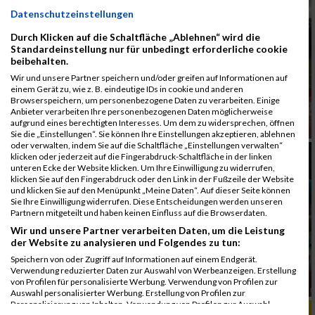
Datenschutzeinstellungen
Durch Klicken auf die Schaltfläche „Ablehnen“ wird die
Standardeinstellung nur für unbedingt erforderliche cookie
beibehalten.
Wir und unsere Partner speichern und/oder greifen auf Informationen auf
einem Gerät zu, wie z. B. eindeutige IDs in cookie und anderen
Browserspeichern, um personenbezogene Daten zu verarbeiten. Einige
Anbieter verarbeiten Ihre personenbezogenen Daten möglicherweise
aufgrund eines berechtigten Interesses. Um dem zu widersprechen, öffnen
Sie die „Einstellungen“. Sie können Ihre Einstellungen akzeptieren, ablehnen
oder verwalten, indem Sie auf die Schaltfläche „Einstellungen verwalten“
klicken oder jederzeit auf die Fingerabdruck-Schaltfläche in der linken
unteren Ecke der Website klicken. Um Ihre Einwilligung zu widerrufen,
klicken Sie auf den Fingerabdruck oder den Link in der Fußzeile der Website
und klicken Sie auf den Menüpunkt „Meine Daten“. Auf dieser Seite können
Sie Ihre Einwilligung widerrufen. Diese Entscheidungen werden unseren
Partnern mitgeteilt und haben keinen Einfluss auf die Browserdaten.
Wir und unsere Partner verarbeiten Daten, um die Leistung
der Website zu analysieren und Folgendes zu tun:
Speichern von oder Zugriff auf Informationen auf einem Endgerät.
Verwendung reduzierter Daten zur Auswahl von Werbeanzeigen. Erstellung
von Profilen für personalisierte Werbung. Verwendung von Profilen zur
Auswahl personalisierter Werbung. Erstellung von Profilen zur
Personalisierung von Inhalten. Verwendung von Profilen zur Auswahl
ALBUM B2RUN MÜNCHEN, B2RUN / 16.07.2019