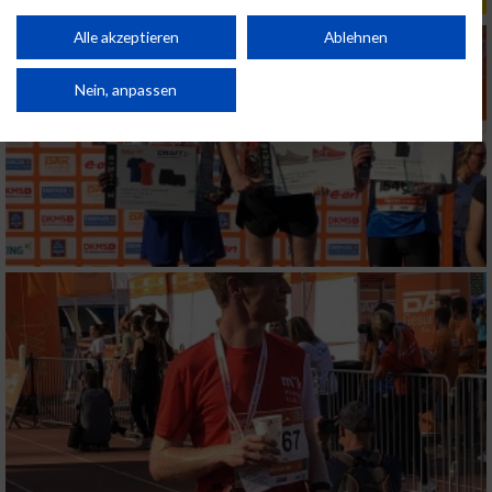
personalisierter Inhalte. Messung der Werbeleistung. Messung der
Performance von Inhalten. Analyse von Zielgruppen durch Statistiken oder
Kombinationen von Daten aus verschiedenen Quellen. Entwicklung und
Alle akzeptieren
Ablehnen
Verbesserung der Angebote. Verwendung reduzierter Daten zur Auswahl
von Inhalten.
Daten können außerhalb der Europäischen Union weitergegeben und in die
Nein, anpassen
USA gesendet werden.
Ihre Einwilligung und die cookie Richtlinie gelten ausschließlich für diese
Website/App.
Partnerliste anzeigen (1 IAB-Anbieter)
Wir nutzen Ihre Daten für folgende Zwecke:
IAB-Verarbeitungszwecke:
Speichern von oder Zugriff auf Informationen
auf einem Endgerät
Verwendung reduzierter Daten zur Auswahl
von Werbeanzeigen
Erstellung von Profilen für personalisierte
Werbung