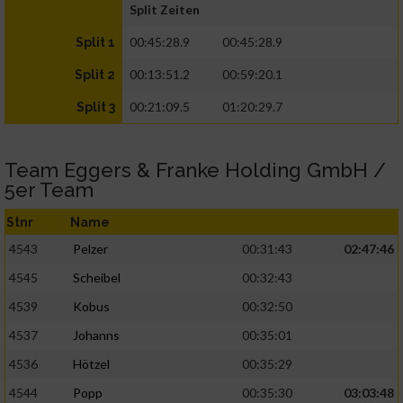
Split Zeiten
00:45:28.9
00:45:28.9
Split 1
00:13:51.2
00:59:20.1
Split 2
00:21:09.5
01:20:29.7
Split 3
Team Eggers & Franke Holding GmbH /
5er Team
Stnr
Name
4543
Pelzer
00:31:43
02:47:46
4545
Scheibel
00:32:43
4539
Kobus
00:32:50
4537
Johanns
00:35:01
4536
Hötzel
00:35:29
4544
Popp
00:35:30
03:03:48