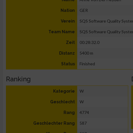
GER
Nation
SQS Software Quality Syst
Verein
SQS Software Quality Syst
Team Name
00:28:32.0
Zeit
5400 m
Distanz
Finished
Status
Ranking
W
Kategorie
W
Geschlecht
4774
Rang
587
Geschlechter Rang