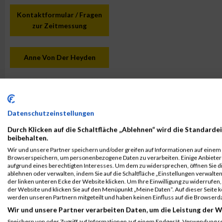
Kontaktformular / Fragen
zur Zeitmessung
Anne Von Der Heyden
Datenschutzeinstellungen
Durch Klicken auf die Schaltfläche „Ablehnen“ wird die Standardei
beibehalten.
Wir und unsere Partner speichern und/oder greifen auf Informationen auf einem G
Browserspeichern, um personenbezogene Daten zu verarbeiten. Einige Anbiete
aufgrund eines berechtigten Interesses. Um dem zu widersprechen, öffnen Sie die
ablehnen oder verwalten, indem Sie auf die Schaltfläche „Einstellungen verwalten“
der linken unteren Ecke der Website klicken. Um Ihre Einwilligung zu widerrufen, 
der Website und klicken Sie auf den Menüpunkt „Meine Daten“. Auf dieser Seite 
werden unseren Partnern mitgeteilt und haben keinen Einfluss auf die Browserd
Wir und unsere Partner verarbeiten Daten, um die Leistung der W
Speichern von oder Zugriff auf Informationen auf einem Endgerät. Verwendung r