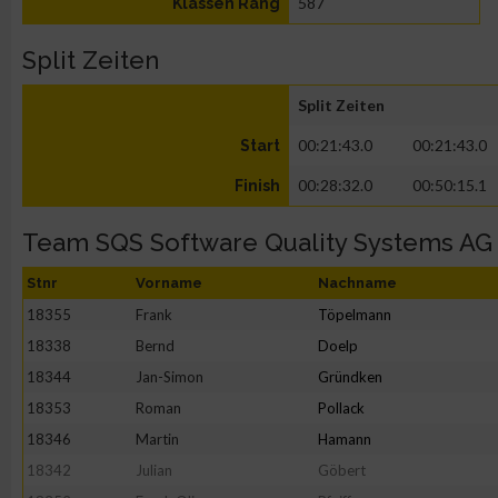
587
Klassen Rang
Split Zeiten
Split Zeiten
00:21:43.0
00:21:43.0
Start
00:28:32.0
00:50:15.1
Finish
Team SQS Software Quality Systems A
Stnr
Vorname
Nachname
18355
Frank
Töpelmann
18338
Bernd
Doelp
18344
Jan-Simon
Gründken
18353
Roman
Pollack
18346
Martin
Hamann
18342
Julian
Göbert