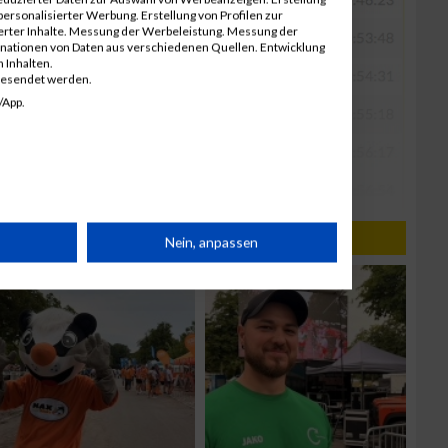
ersonalisierter Werbung. Erstellung von Profilen zur
ierter Inhalte. Messung der Werbeleistung. Messung der
inationen von Daten aus verschiedenen Quellen. Entwicklung
 Inhalten.
gesendet werden.
/App.
rät
Nein, anpassen
n
g