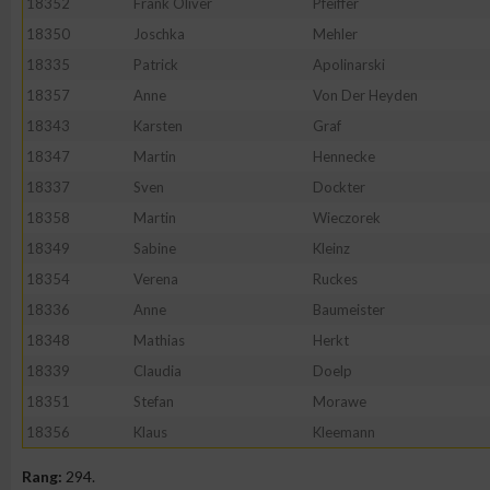
18352
Frank Oliver
Pfeiffer
18350
Joschka
Mehler
18335
Patrick
Apolinarski
18357
Anne
Von Der Heyden
18343
Karsten
Graf
18347
Martin
Hennecke
18337
Sven
Dockter
18358
Martin
Wieczorek
18349
Sabine
Kleinz
18354
Verena
Ruckes
18336
Anne
Baumeister
18348
Mathias
Herkt
18339
Claudia
Doelp
18351
Stefan
Morawe
18356
Klaus
Kleemann
Rang:
294.