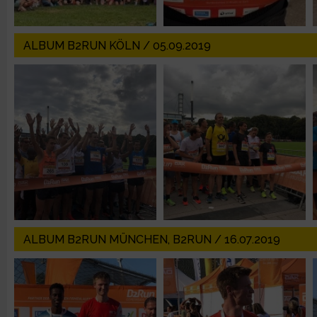
Erstellung von Profilen zur Personalisierung von Inhalten
ALBUM B2RUN KÖLN / 05.09.2019
Verwendung von Profilen zur Auswahl personalisierter Inhalte
Messung der Werbeleistung
Messung der Performance von Inhalten
Analyse von Zielgruppen durch Statistiken oder Kombinatione
verschiedenen Quellen
ALBUM B2RUN MÜNCHEN, B2RUN / 16.07.2019
Entwicklung und Verbesserung der Angebote
Verwendung reduzierter Daten zur Auswahl von Inhalten