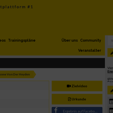
eos
Trainingspläne
Über uns
Community
Veranstalter
Anne Von Der Heyden
Zielvideo
Urkunde
1
Ergebnis auf Facebook teilen
1