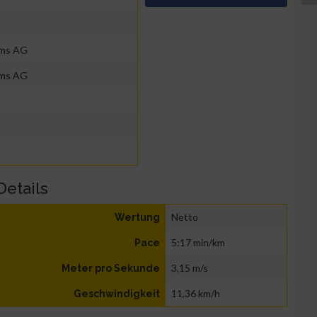
ems AG
ems AG
Details
Netto
Wertung
5:17 min/km
Pace
3,15 m/s
Meter pro Sekunde
11,36 km/h
Geschwindigkeit