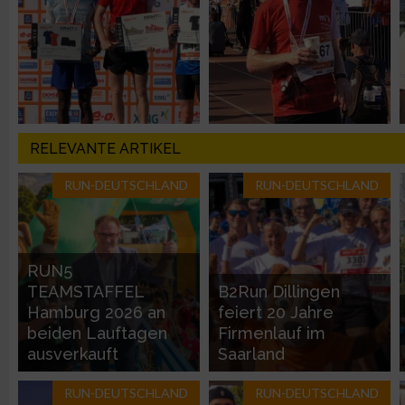
IAB-Besonderheiten:
Verwendung genauer Standortdaten
Geräte anhand von aktiv angeforderten Informationen identifi
Nicht-IAB-Verarbeitungszwecke:
RELEVANTE ARTIKEL
Notwendig
RUN-DEUTSCHLAND
RUN-DEUTSCHLAND
Performance
RUN5
Funktional
TEAMSTAFFEL
B2Run Dillingen
Hamburg 2026 an
feiert 20 Jahre
beiden Lauftagen
Firmenlauf im
Werbung
ausverkauft
Saarland
RUN-DEUTSCHLAND
RUN-DEUTSCHLAND