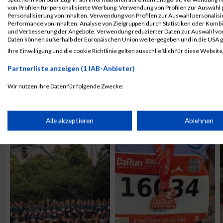
von Profilen für personalisierte Werbung. Verwendung von Profilen zur Auswahl p
Personalisierung von Inhalten. Verwendung von Profilen zur Auswahl personalis
Performance von Inhalten. Analyse von Zielgruppen durch Statistiken oder Komb
und Verbesserung der Angebote. Verwendung reduzierter Daten zur Auswahl von
Daten können außerhalb der Europäischen Union weitergegeben und in die USA 
Ihre Einwilligung und die cookie Richtlinie gelten ausschließlich für diese Website
Partnerliste anzeigen (1 IAB-Anbieter)
Wir nutzen Ihre Daten für folgende Zwecke:
IAB-Verarbeitungszwecke:
ALBUM B2RUN MÜNCHEN / 15.07.2026
Speichern von oder Zugriff auf Informationen auf einem Endge
Alle akzeptieren
Ablehnen
Verwendung reduzierter Daten zur Auswahl von Werbeanzeige
Erstellung von Profilen für personalisierte Werbung
Verwendung von Profilen zur Auswahl personalisierter Werbun