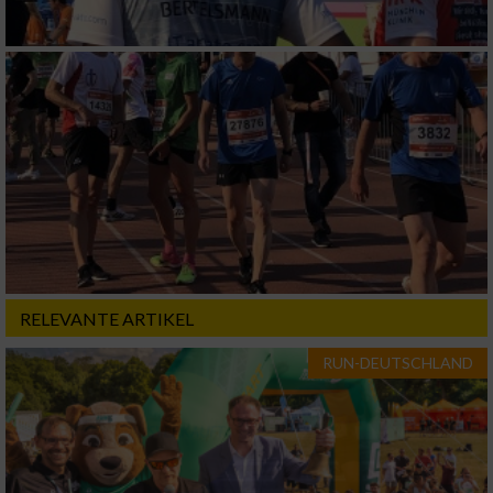
verschiedenen Quellen
Entwicklung und Verbesserung der Angebote
Verwendung reduzierter Daten zur Auswahl
von Inhalten
IAB-Besonderheiten:
Verwendung genauer Standortdaten
Geräte anhand von aktiv angeforderten
Informationen identifizieren
RELEVANTE ARTIKEL
Nicht-IAB-Verarbeitungszwecke:
RUN-DEUTSCHLAND
Notwendig
Performance