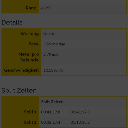
6897
Rang
Details
Netto
Wertung
5:59 min/km
Pace
2,79 m/s
Meter pro
Sekunde
10,03 km/h
Geschwindigkeit
Split Zeiten
Split Zeiten
00:41:17.8
00:41:17.8
Split 1
00:32:17.4
01:13:35.2
Split 2