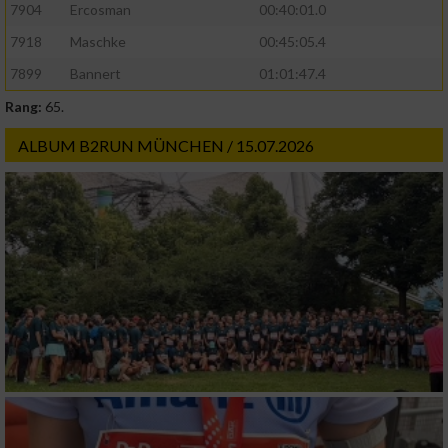
7904
Ercosman
00:40:01.0
7918
Maschke
00:45:05.4
7899
Bannert
01:01:47.4
Rang:
65.
ALBUM B2RUN MÜNCHEN / 15.07.2026