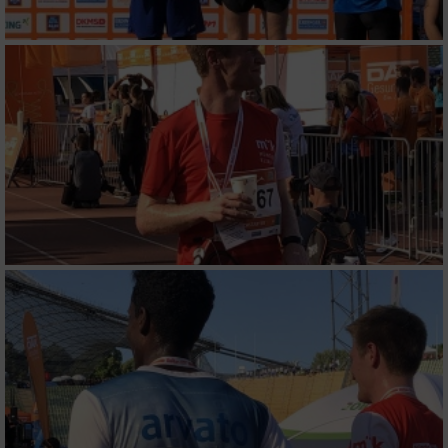
von Werbeanzeigen
Erstellung von Profilen für personalisierte
Werbung
Verwendung von Profilen zur Auswahl
personalisierter Werbung
Erstellung von Profilen zur Personalisierung
von Inhalten
Verwendung von Profilen zur Auswahl
personalisierter Inhalte
Messung der Werbeleistung
Messung der Performance von Inhalten
Analyse von Zielgruppen durch Statistiken
oder Kombinationen von Daten aus