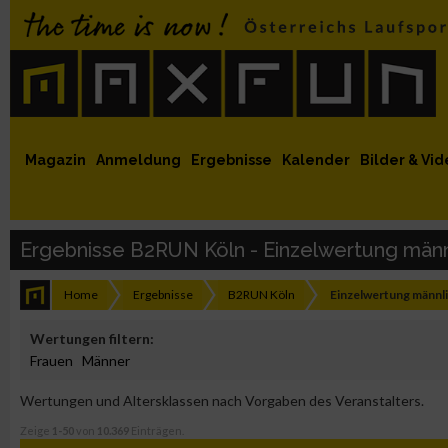
 auf Facebook
MaxFun auf Youtube
MaxFun auf Twitter
MaxFun auf Instagram
MaxFun Newsletter abonnieren
Magazin
Anmeldung
Ergebnisse
Kalender
Bilder & Vid
Ergebnisse B2RUN Köln - Einzelwertung männ
Home
Ergebnisse
B2RUN Köln
Einzelwertung männl
Wertungen filtern:
Frauen
Männer
Wertungen und Altersklassen nach Vorgaben des Veranstalters.
Zeige
1-50
von
10.369
Einträgen.