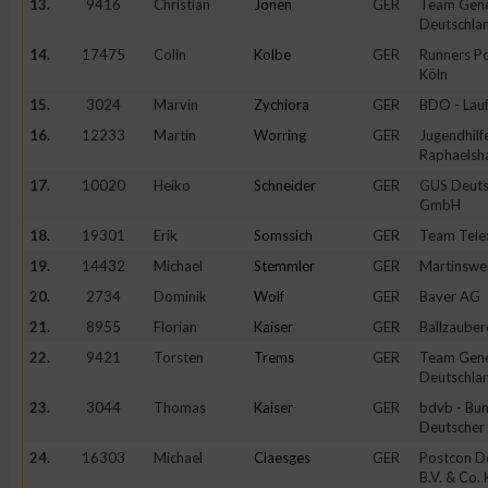
13.
9416
Christian
Jonen
GER
Team Gene
Deutschla
14.
17475
Colin
Kolbe
GER
Runners Po
Köln
15.
3024
Marvin
Zychiora
GER
BDO - Lau
16.
12233
Martin
Worring
GER
Jugendhil
Raphaelsh
17.
10020
Heiko
Schneider
GER
GUS Deuts
GmbH
18.
19301
Erik
Somssich
GER
Team Tele
19.
14432
Michael
Stemmler
GER
Martinsw
20.
2734
Dominik
Wolf
GER
Bayer AG
21.
8955
Florian
Kaiser
GER
Ballzauber
22.
9421
Torsten
Trems
GER
Team Gene
Deutschla
23.
3044
Thomas
Kaiser
GER
bdvb - Bu
Deutscher 
24.
16303
Michael
Claesges
GER
Postcon D
B.V. & Co.