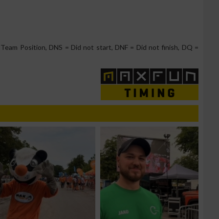
g
Team Position, DNS = Did not start, DNF = Did not finish, DQ =
n von Daten aus