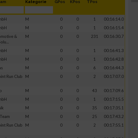
eam
Kategorie
GPos
KPos
TPos
GmbH
M
0
0
1
00:16:14.0
GmbH
M
0
0
1
00:16:15.4
motive &
M
0
0
231
00:16:30.7
olu...
GmbH
M
0
0
1
00:16:41.3
GmbH
M
0
0
1
00:16:42.8
as
M
0
0
6
00:16:44.3
int Run Club
M
0
0
2
00:17:07.0
p
M
0
0
43
00:17:09.6
GmbH
M
0
0
1
00:17:15.5
ik
M
0
0
35
00:17:35.1
 Team
M
0
0
25
00:17:43.2
int Run Club
M
0
0
2
00:17:55.1