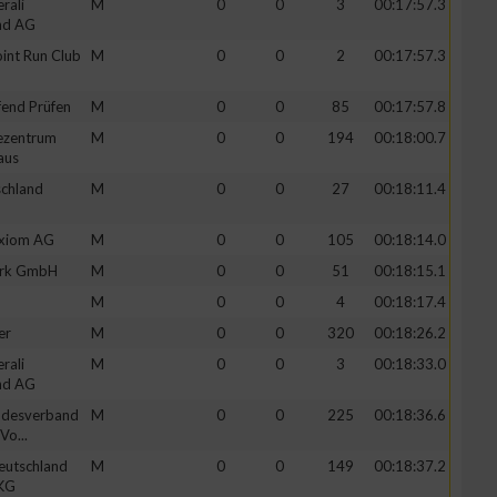
rali
M
0
0
3
00:17:57.3
nd AG
int Run Club
M
0
0
2
00:17:57.3
fend Prüfen
M
0
0
85
00:17:57.8
fezentrum
M
0
0
194
00:18:00.7
aus
chland
M
0
0
27
00:18:11.4
xiom AG
M
0
0
105
00:18:14.0
erk GmbH
M
0
0
51
00:18:15.1
M
0
0
4
00:18:17.4
er
M
0
0
320
00:18:26.2
rali
M
0
0
3
00:18:33.0
nd AG
ndesverband
M
0
0
225
00:18:36.6
Vo...
eutschland
M
0
0
149
00:18:37.2
 KG