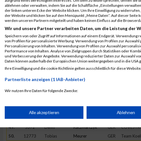
aufgrund eines berechtigten Interesses. Um dem zu widersprechen, öffnen Sie die
39.
7083
Jonas
Scheibchen
GER
DocCheck 
ablehnen oder verwalten, indem Sie auf die Schaltfläche „Einstellungen verwalten“
der linken unteren Ecke der Website klicken. Um Ihre Einwilligung zu widerrufen, 
antwerpes
der Website und klicken Sie auf den Menüpunkt „Meine Daten“. Auf dieser Seite 
40.
11904
Rana Martin
Bhattacharjee
GER
Team Jobc
werden unseren Partnern mitgeteilt und haben keinen Einfluss auf die Browserd
Wir und unsere Partner verarbeiten Daten, um die Leistung der W
41.
1060
Markus
Paniczek
GER
Ascensia D
Deutschlan.
Speichern von oder Zugriff auf Informationen auf einem Endgerät. Verwendung r
von Profilen für personalisierte Werbung. Verwendung von Profilen zur Auswahl p
42.
9840
Veit
Blaeser
GER
Team Got
Personalisierung von Inhalten. Verwendung von Profilen zur Auswahl personalis
Performance von Inhalten. Analyse von Zielgruppen durch Statistiken oder Komb
43.
18471
Benedikt
Nolte
GER
Team Stad
und Verbesserung der Angebote. Verwendung reduzierter Daten zur Auswahl von
44.
14617
Rene
Grass
GER
medrunne
Daten können außerhalb der Europäischen Union weitergegeben und in die USA 
Ihre Einwilligung und die cookie Richtlinie gelten ausschließlich für diese Website
45.
14603
Jannic
Miesen
GER
MEDA Manu
GmbH
Partnerliste anzeigen (1 IAB-Anbieter)
46.
53482
Thorsten
Dürr
GER
Bunert Köl
by ON
Wir nutzen Ihre Daten für folgende Zwecke:
47.
9068
Daniel
Bittner
GER
GBB-Ratin
IAB-Verarbeitungszwecke:
Gesellschaf
Speichern von oder Zugriff auf Informationen auf einem Endge
Alle akzeptieren
Ablehnen
48.
53484
Sebastian
Meurer
GER
Bunert Köl
by ON
49.
5372
Denis
Kaczmarczyk
GER
COVESTR
Verwendung reduzierter Daten zur Auswahl von Werbeanzeige
50.
12773
Tobias
Meurer
GER
Team Koe