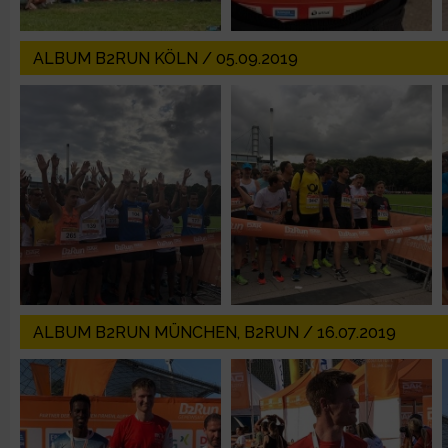
Entwicklung und Verbesserung der Angebote
ALBUM B2RUN KÖLN / 05.09.2019
Verwendung reduzierter Daten zur Auswahl von Inhalten
IAB-Besonderheiten:
Verwendung genauer Standortdaten
Geräte anhand von aktiv angeforderten Informationen identifi
Nicht-IAB-Verarbeitungszwecke:
Notwendig
ALBUM B2RUN MÜNCHEN, B2RUN / 16.07.2019
Performance
Funktional