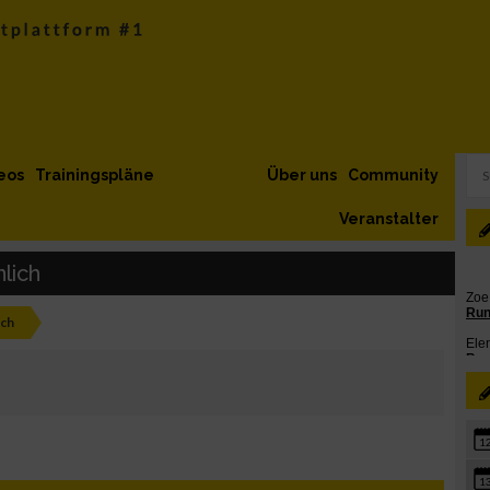
eos
Trainingspläne
Über uns
Community
Veranstalter
lich
ich
1
1