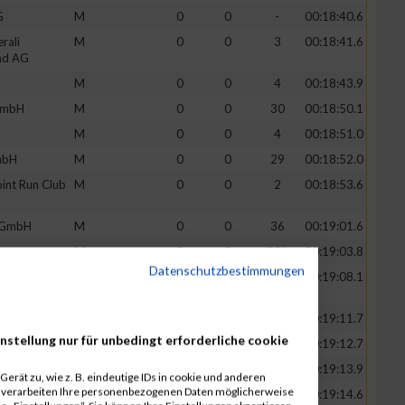
G
M
0
0
-
00:18:40.6
rali
M
0
0
3
00:18:41.6
nd AG
M
0
0
4
00:18:43.9
GmbH
M
0
0
30
00:18:50.1
M
0
0
4
00:18:51.0
mbH
M
0
0
29
00:18:52.0
int Run Club
M
0
0
2
00:18:53.6
 GmbH
M
0
0
36
00:19:01.6
M
0
0
391
00:19:03.8
Datenschutzbestimmungen
k & Field
M
0
0
18
00:19:08.1
GmbH
M
0
0
30
00:19:11.7
nstellung nur für unbedingt erforderliche cookie
M
0
0
150
00:19:12.7
 RING Köln
M
0
0
247
00:19:13.9
erät zu, wie z. B. eindeutige IDs in cookie und anderen
r verarbeiten Ihre personenbezogenen Daten möglicherweise
M
0
0
60
00:19:14.6