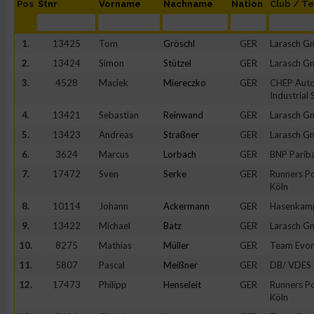
Pos
Stnr
Vorname
Nachname
Nation
Club / T
1.
13425
Tom
Gröschl
GER
Larasch 
2.
13424
Simon
Stützel
GER
Larasch 
3.
4528
Maciek
Miereczko
GER
CHEP Auto
Industrial S
4.
13421
Sebastian
Reinwand
GER
Larasch 
5.
13423
Andreas
Straßner
GER
Larasch 
6.
3624
Marcus
Lorbach
GER
BNP Parib
7.
17472
Sven
Serke
GER
Runners Po
Köln
8.
10114
Johann
Ackermann
GER
Hasenkam
9.
13422
Michael
Batz
GER
Larasch 
10.
8275
Mathias
Müller
GER
Team Evon
11.
5807
Pascal
Meißner
GER
DB/ VDES
12.
17473
Philipp
Henseleit
GER
Runners Po
Köln