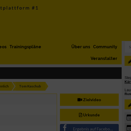
eos
Trainingspläne
Über uns
Community
Veranstalter
nlich
Tom Kaschub
Zielvideo
Urkunde
1
Ergebnis auf Facebook teilen
1