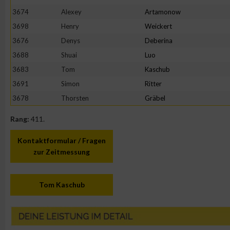
3674
Alexey
Artamonow
3698
Henry
Weickert
3676
Denys
Deberina
3688
Shuai
Luo
3683
Tom
Kaschub
3691
Simon
Ritter
3678
Thorsten
Gräbel
Rang:
411.
Kontaktformular / Fragen
zur Zeitmessung
Tom Kaschub