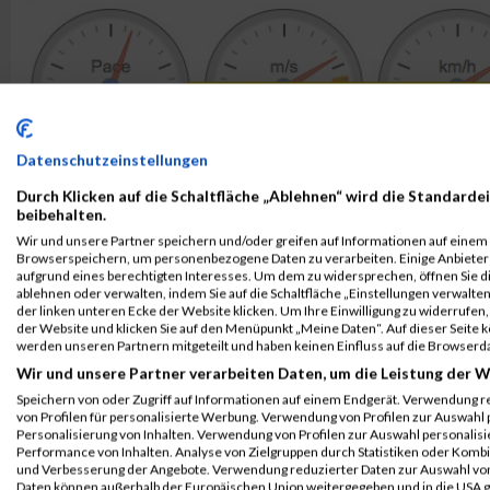
Datenschutzeinstellungen
Durch Klicken auf die Schaltfläche „Ablehnen“ wird die Standardei
beibehalten.
Wir und unsere Partner speichern und/oder greifen auf Informationen auf einem G
Browserspeichern, um personenbezogene Daten zu verarbeiten. Einige Anbiete
aufgrund eines berechtigten Interesses. Um dem zu widersprechen, öffnen Sie die
ablehnen oder verwalten, indem Sie auf die Schaltfläche „Einstellungen verwalten“
der linken unteren Ecke der Website klicken. Um Ihre Einwilligung zu widerrufen, 
der Website und klicken Sie auf den Menüpunkt „Meine Daten“. Auf dieser Seite 
werden unseren Partnern mitgeteilt und haben keinen Einfluss auf die Browserd
Wir und unsere Partner verarbeiten Daten, um die Leistung der W
Speichern von oder Zugriff auf Informationen auf einem Endgerät. Verwendung r
von Profilen für personalisierte Werbung. Verwendung von Profilen zur Auswahl p
Personalisierung von Inhalten. Verwendung von Profilen zur Auswahl personalis
Performance von Inhalten. Analyse von Zielgruppen durch Statistiken oder Komb
und Verbesserung der Angebote. Verwendung reduzierter Daten zur Auswahl von
Daten können außerhalb der Europäischen Union weitergegeben und in die USA 