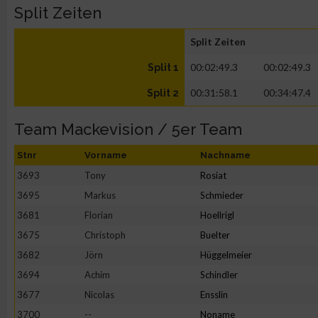
Split Zeiten
Split Zeiten
00:02:49.3
00:02:49.3
Split 1
00:31:58.1
00:34:47.4
Split 2
Team Mackevision / 5er Team
Stnr
Vorname
Nachname
3693
Tony
Rosiat
3695
Markus
Schmieder
3681
Florian
Hoellrigl
3675
Christoph
Buelter
3682
Jörn
Hüggelmeier
3694
Achim
Schindler
3677
Nicolas
Ensslin
3700
--
Noname