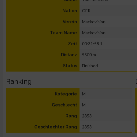
GER
Nation
Mackevision
Verein
Mackevision
Team Name
00:31:58.1
Zeit
5500 m
Distanz
Finished
Status
Ranking
M
Kategorie
M
Geschlecht
2353
Rang
2353
Geschlechter Rang