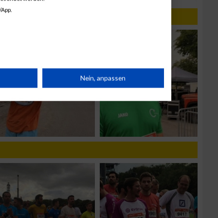
/App.
rät
Nein, anpassen
n
g