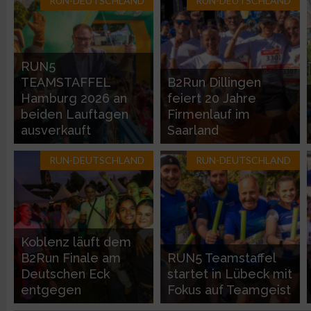
RUN-DEUTSCHLAND
RUN-DEUTSCHLAND
Geräte anhand von aktiv angeforderten Informationen identifi
Nicht-IAB-Verarbeitungszwecke:
RUN5
Notwendig
TEAMSTAFFEL
B2Run Dillingen
Hamburg 2026 an
feiert 20 Jahre
beiden Lauftagen
Firmenlauf im
Performance
ausverkauft
Saarland
RUN-DEUTSCHLAND
RUN-DEUTSCHLAND
Funktional
Werbung
Koblenz läuft dem
B2Run Finale am
RUN5 Teamstaffel
Deutschen Eck
startet in Lübeck mit
entgegen
Fokus auf Teamgeist