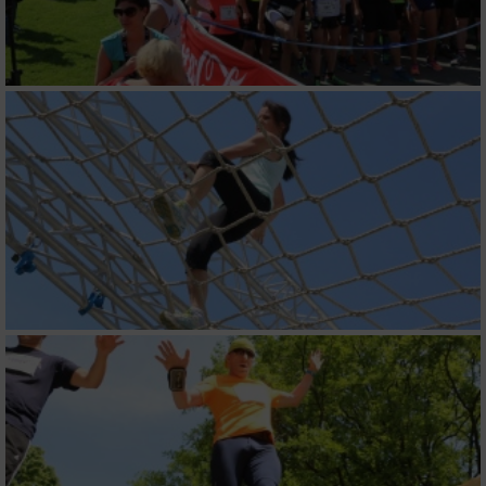
Verwendung reduzierter Daten zur Auswahl
von Inhalten
IAB-Besonderheiten:
Verwendung genauer Standortdaten
Geräte anhand von aktiv angeforderten
Informationen identifizieren
Nicht-IAB-Verarbeitungszwecke:
Notwendig
Performance
Funktional
Werbung