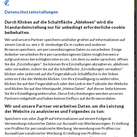
ALBUM WIENATHLON / 10.06.2016
Datenschutzeinstellungen
Durch Klicken auf die Schaltfläche „Ablehnen“ wird die
Standardeinstellung nur für unbedingt erforderliche cookie
beibehalten.
Wir und unsere Partner speichern und/oder greifen auf Informationen auf
einem Gerät zu, wie z. B. eindeutige IDs in cookie und anderen
Browserspeichern, um personenbezogene Daten zu verarbeiten. Einige
Anbieter verarbeiten Ihre personenbezogenen Daten möglicherweise
aufgrund eines berechtigten Interesses. Um dem zu widersprechen, öffnen
Sie die „Einstellungen“. Sie können Ihre Einstellungen akzeptieren, ablehnen
oder verwalten, indem Sie auf die Schaltfläche „Einstellungen verwalten“
klicken oder jederzeit auf die Fingerabdruck-Schaltfläche in der linken
unteren Ecke der Website klicken. Um Ihre Einwilligung zu widerrufen,
klicken Sie auf den Fingerabdruck oder den Link in der Fußzeile der Website
und klicken Sie auf den Menüpunkt „Meine Daten“. Auf dieser Seite können
Sie Ihre Einwilligung widerrufen. Diese Entscheidungen werden unseren
Partnern mitgeteilt und haben keinen Einfluss auf die Browserdaten.
Wir und unsere Partner verarbeiten Daten, um die Leistung
der Website zu analysieren und Folgendes zu tun:
Speichern von oder Zugriff auf Informationen auf einem Endgerät.
Verwendung reduzierter Daten zur Auswahl von Werbeanzeigen. Erstellung
von Profilen für personalisierte Werbung. Verwendung von Profilen zur
Auswahl personalisierter Werbung. Erstellung von Profilen zur