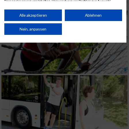
Personalisierung von Inhalten. Verwendung von Profilen zur Auswahl
personalisierter Inhalte. Messung der Werbeleistung. Messung der
Performance von Inhalten. Analyse von Zielgruppen durch Statistiken oder
Kombinationen von Daten aus verschiedenen Quellen. Entwicklung und
Alle akzeptieren
Ablehnen
Verbesserung der Angebote. Verwendung reduzierter Daten zur Auswahl
von Inhalten.
Daten können außerhalb der Europäischen Union weitergegeben und in die
Nein, anpassen
USA gesendet werden.
Ihre Einwilligung und die cookie Richtlinie gelten ausschließlich für diese
Website/App.
Partnerliste anzeigen (1 IAB-Anbieter)
Wir nutzen Ihre Daten für folgende Zwecke:
IAB-Verarbeitungszwecke:
Speichern von oder Zugriff auf Informationen
auf einem Endgerät
Verwendung reduzierter Daten zur Auswahl
von Werbeanzeigen
Erstellung von Profilen für personalisierte
Werbung