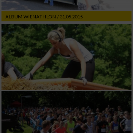
Verwendung von Profilen zur Auswahl
personalisierter Werbung
ALBUM WIENATHLON / 31.05.2015
Erstellung von Profilen zur Personalisierung
von Inhalten
Verwendung von Profilen zur Auswahl
personalisierter Inhalte
Messung der Werbeleistung
Messung der Performance von Inhalten
Analyse von Zielgruppen durch Statistiken
oder Kombinationen von Daten aus
verschiedenen Quellen
Entwicklung und Verbesserung der Angebote