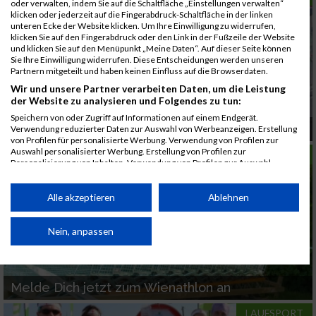
oder verwalten, indem Sie auf die Schaltfläche „Einstellungen verwalten“
klicken oder jederzeit auf die Fingerabdruck-Schaltfläche in der linken
unteren Ecke der Website klicken. Um Ihre Einwilligung zu widerrufen,
klicken Sie auf den Fingerabdruck oder den Link in der Fußzeile der Website
und klicken Sie auf den Menüpunkt „Meine Daten“. Auf dieser Seite können
Sie Ihre Einwilligung widerrufen. Diese Entscheidungen werden unseren
Partnern mitgeteilt und haben keinen Einfluss auf die Browserdaten.
Wir und unsere Partner verarbeiten Daten, um die Leistung
der Website zu analysieren und Folgendes zu tun:
Speichern von oder Zugriff auf Informationen auf einem Endgerät.
Spare beim Nenngeld bis 31. Dezember
Verwendung reduzierter Daten zur Auswahl von Werbeanzeigen. Erstellung
von Profilen für personalisierte Werbung. Verwendung von Profilen zur
Auswahl personalisierter Werbung. Erstellung von Profilen zur
LAUFSPORT
Personalisierung von Inhalten. Verwendung von Profilen zur Auswahl
personalisierter Inhalte. Messung der Werbeleistung. Messung der
Performance von Inhalten. Analyse von Zielgruppen durch Statistiken oder
Kombinationen von Daten aus verschiedenen Quellen. Entwicklung und
Alle akzeptieren
Ablehnen
Verbesserung der Angebote. Verwendung reduzierter Daten zur Auswahl
von Inhalten.
Daten können außerhalb der Europäischen Union weitergegeben und in die
Nein, anpassen
USA gesendet werden.
Ihre Einwilligung und die cookie Richtlinie gelten ausschließlich für diese
Website/App.
Melde Dich jetzt zum Wienathlon an
Partnerliste anzeigen (1 IAB-Anbieter)
LAUFSPORT