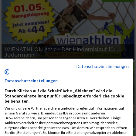
WIENATHLON 2017 - Der Hindernislauf für
Jedermann
LAUFSPORT
Datenschutzbestimmungen
Datenschutzeinstellungen
Durch Klicken auf die Schaltfläche „Ablehnen“ wird die
Standardeinstellung nur für unbedingt erforderliche cookie
beibehalten.
Wir und unsere Partner speichern und/oder greifen auf Informationen auf
einem Gerät zu, wie z. B. eindeutige IDs in cookie und anderen
Die Wienathlon Bewerbe garantieren wieder
Browserspeichern, um personenbezogene Daten zu verarbeiten. Einige
Spaß und Action
Anbieter verarbeiten Ihre personenbezogenen Daten möglicherweise
aufgrund eines berechtigten Interesses. Um dem zu widersprechen, öffnen
Sie die „Einstellungen“. Sie können Ihre Einstellungen akzeptieren, ablehnen
LAUFSPORT