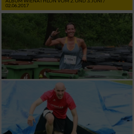
ALBUM WIENATHLON VOM 2. UND 3. JUNI /
02.06.2017
Messung der Performance von Inhalten
Analyse von Zielgruppen durch Statistiken
oder Kombinationen von Daten aus
verschiedenen Quellen
Entwicklung und Verbesserung der Angebote
Verwendung reduzierter Daten zur Auswahl
von Inhalten
IAB-Besonderheiten:
Verwendung genauer Standortdaten
Geräte anhand von aktiv angeforderten
Informationen identifizieren
Nicht-IAB-Verarbeitungszwecke: