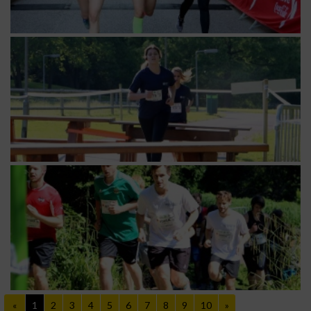
«
1
2
3
4
5
6
7
8
9
10
»